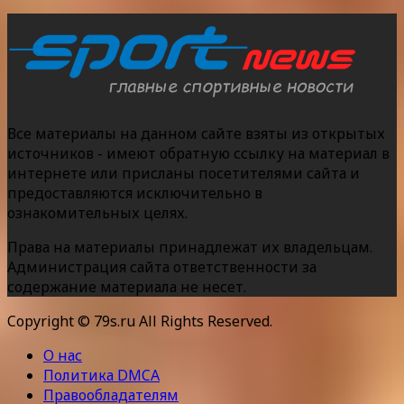
Все материалы на данном сайте взяты из открытых
источников - имеют обратную ссылку на материал в
интернете или присланы посетителями сайта и
предоставляются исключительно в
ознакомительных целях.
Права на материалы принадлежат их владельцам.
Администрация сайта ответственности за
содержание материала не несет.
Copyright © 79s.ru All Rights Reserved.
О нас
Политика DMCA
Правообладателям