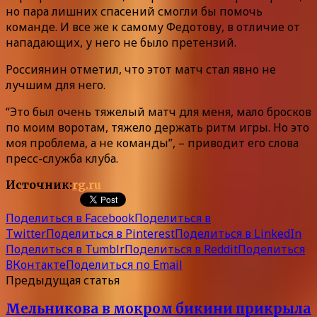
но пара лишних спасений смогли бы помочь
команде. И все же к самому Федотову, в отличие от
нападающих, у него не было претензий.
Россиянин отметил, что этот матч стал явно не
лучшим для него.
“Это был очень тяжелый матч для меня, мало бросков
по моим воротам, тяжело держать ритм игры. Но это
моя проблема, а не команды”, – приводит его слова
пресс-служба клуба.
Источник:
rg.ru
Поделиться в Facebook
Поделиться в
Twitter
Поделиться в Pinterest
Поделиться в LinkedIn
Поделиться в Tumblr
Поделиться в Reddit
Поделиться
ВКонтакте
Поделиться по Email
Предыдущая статья
Мельникова в мокром бикини прикрыла