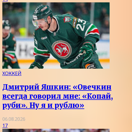
ХОККЕЙ
Дмитрий Яшкин: «Овечкин
всегда говорил мне: «Копай,
руби». Ну я и рублю»
06.08.2026
17