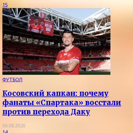
15
ФУТБОЛ
Косовский капкан: почему
фанаты «Спартака» восстали
против перехода Даку
06.08.2026
14