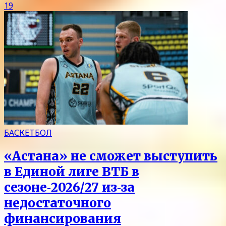
19
БАСКЕТБОЛ
«Астана» не сможет выступить
в Единой лиге ВТБ в
сезоне‑2026/27 из‑за
недостаточного
финансирования