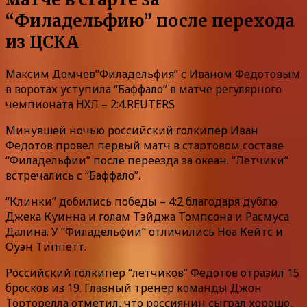
“Филадельфию” после перехода
из ЦСКА
Максим Домчев”Филадельфия” с Иваном Федотовым
в воротах уступила “Баффало” в матче регулярного
чемпионата НХЛ – 2:4.REUTERS
Минувшей ночью российский голкипер Иван
Федотов провел первый матч в стартовом составе
“Филадельфии” после переезда за океан. “Летчики”
встречались с “Баффало”.
“Клинки” добились победы – 4:2 благодаря дублю
Джека Куинна и голам Тэйджа Томпсона и Расмуса
Далина. У “Филадельфии” отличились Ноа Кейтс и
Оуэн Типпетт.
Российский голкипер “летчиков” Федотов отразил 15
бросков из 19. Главный тренер команды Джон
Торторелла отметил, что россиянин сыграл хорошо,