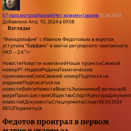
57 просмотров
Хоккей
Нет комментариев
10.04.2024
Добавлено
Апр. 10, 2024 в 09:58
57
Взгляды
"Филадельфия" с Иваном Федотовым в воротах
уступила "Баффало" в матче регулярного чемпионата
НХЛ – 2:4.”/>
НовостиНовости компаний
Наши
проекты
Свежий
номер
РГ-Неделя
Родина
Тематические
приложения
Союз
Свежий номер
Подписка
на
издание
Подписаться на
новости
Войти
Новости
Власть
Экономика
В регионах
В
мире
Происшествия
Общество
Спорт
Культура
Докумен
новостей
ДокументыСпецпроектыСпорт06.04.2024
08:52Поделиться
Федотов проиграл в первом
матче в старте за