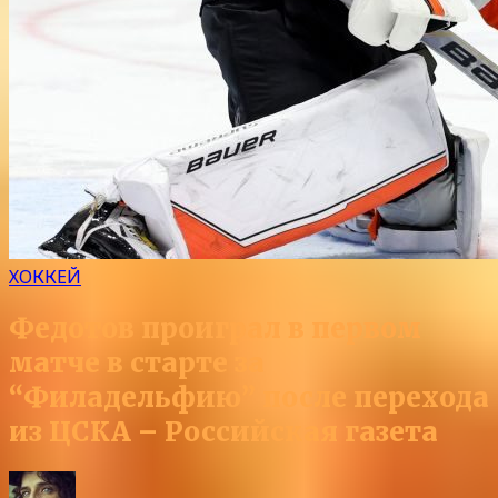
ХОККЕЙ
Федотов проиграл в первом
матче в старте за
“Филадельфию” после перехода
из ЦСКА – Российская газета