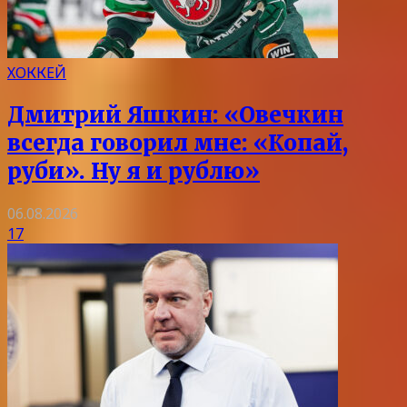
ХОККЕЙ
Дмитрий Яшкин: «Овечкин
всегда говорил мне: «Копай,
руби». Ну я и рублю»
06.08.2026
17