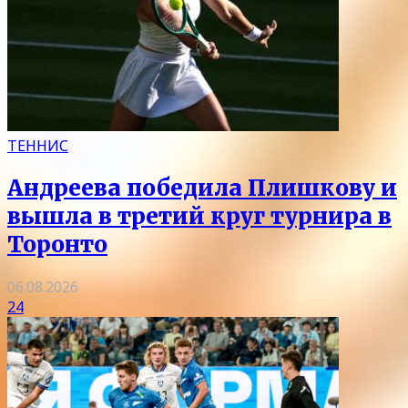
ТЕННИС
Андреева победила Плишкову и
вышла в третий круг турнира в
Торонто
06.08.2026
24