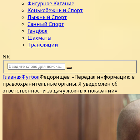
Фигурное Катание
Конькобежный Спорт
Лыжный Спорт
Санный Спорт
Гандбол
Шахматы
Трансляции
NR
Главная
Футбол
Федорищев: «Передал информацию в
правоохранительные органы. Я уведомлен об
ответственности за дачу ложных показаний»