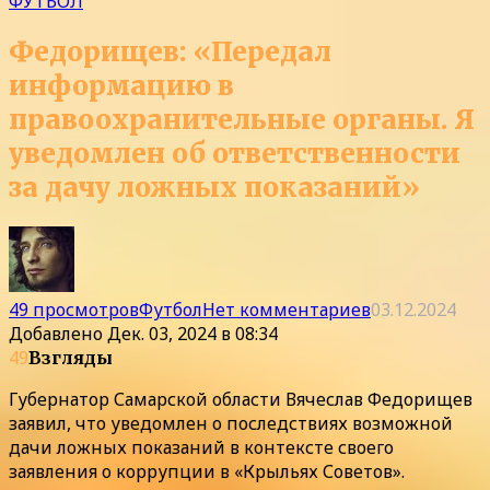
ФУТБОЛ
Федорищев: «Передал
информацию в
правоохранительные органы. Я
уведомлен об ответственности
за дачу ложных показаний»
49 просмотров
Футбол
Нет комментариев
03.12.2024
Добавлено
Дек. 03, 2024 в 08:34
49
Взгляды
Губернатор Самарской области Вячеслав Федорищев
заявил, что уведомлен о последствиях возможной
дачи ложных показаний в контексте своего
заявления о коррупции в «Крыльях Советов».