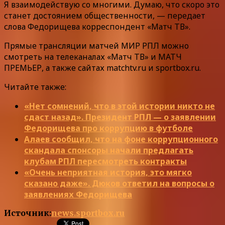
Я взаимодействую со многими. Думаю, что скоро это
станет достоянием общественности, — передает
слова Федорищева корреспондент «Матч ТВ».
Прямые трансляции матчей МИР РПЛ можно
смотреть на телеканалах «Матч ТВ» и МАТЧ
ПРЕМЬЕР, а также сайтах matchtv.ru и sportbox.ru.
Читайте также:
«Нет сомнений, что в этой истории никто не
сдаст назад». Президент РПЛ — о заявлении
Федорищева про коррупцию в футболе
Алаев сообщил, что на фоне коррупционного
скандала спонсоры начали предлагать
клубам РПЛ пересмотреть контракты
«Очень неприятная история, это мягко
сказано даже». Дюков ответил на вопросы о
заявлениях Федорищева
Источник:
news.sportbox.ru