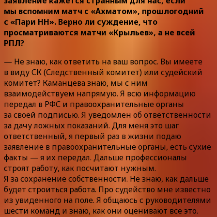
заявление кажется странным для нас, если
мы вспомним матч с «Ахматом», прошлогодний
с «Пари НН». Верно ли суждение, что
просматриваются матчи «Крыльев», а не всей
РПЛ?
— Не знаю, как ответить на ваш вопрос. Вы имеете
в виду СК (Следственный комитет) или судейский
комитет? Каманцева знаю, мы с ним
взаимодействуем напрямую. Я всю информацию
передал в РФС и правоохранительные органы
за своей подписью. Я уведомлен об ответственности
за дачу ложных показаний. Для меня это шаг
ответственный, я первый раз в жизни подаю
заявление в правоохранительные органы, есть сухие
факты — я их передал. Дальше профессионалы
строят работу, как посчитают нужным.
Я за сохранение собственности. Не знаю, как дальше
будет строиться работа. Про судейство мне известно
из увиденного на поле. Я общаюсь с руководителями
шести команд и знаю, как они оценивают все это.