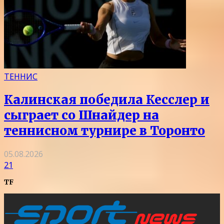
ТЕННИС
Калинская победила Кесслер и
сыграет со Шнайдер на
теннисном турнире в Торонто
05.08.2026
21
TF