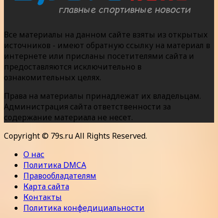
Все материалы на данном сайте взяты из открытых
источников - имеют обратную ссылку на материал в
интернете или присланы посетителями сайта и
предоставляются исключительно в
ознакомительных целях.
Права на материалы принадлежат их владельцам.
Администрация сайта ответственности за
содержание материала не несет.
Copyright © 79s.ru All Rights Reserved.
О нас
Политика DMCA
Правообладателям
Карта сайта
Контакты
Политика конфедициальности