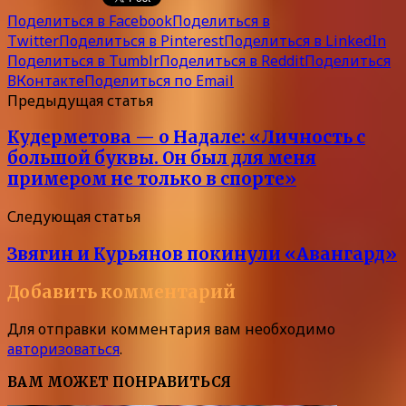
Поделиться в Facebook
Поделиться в
Twitter
Поделиться в Pinterest
Поделиться в LinkedIn
Поделиться в Tumblr
Поделиться в Reddit
Поделиться
ВКонтакте
Поделиться по Email
Предыдущая статья
Кудерметова — о Надале: «Личность с
большой буквы. Он был для меня
примером не только в спорте»
Следующая статья
Звягин и Курьянов покинули «Авангард»
Добавить комментарий
Для отправки комментария вам необходимо
авторизоваться
.
ВАМ МОЖЕТ ПОНРАВИТЬСЯ