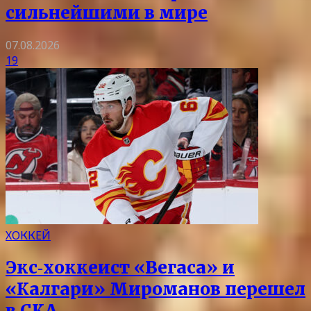
сильнейшими в мире
07.08.2026
19
ХОККЕЙ
Экс‑хоккеист «Вегаса» и
«Калгари» Мироманов перешел
в СКА