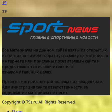
19
TF
Все материалы на данном сайте взяты из открытых
источников - имеют обратную ссылку на материал в
интернете или присланы посетителями сайта и
предоставляются исключительно в
ознакомительных целях.
Права на материалы принадлежат их владельцам.
Администрация сайта ответственности за
содержание материала не несет.
Copyright © 79s.ru All Rights Reserved.
О нас