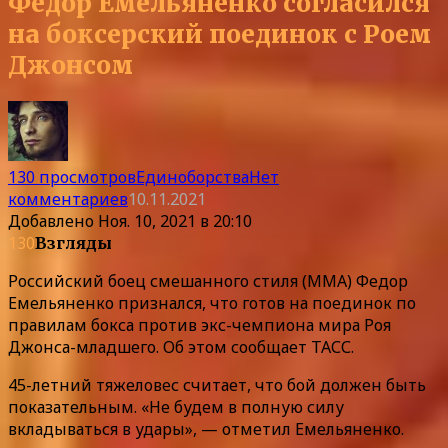
Федор Емельяненко согласился
на боксерский поединок с Роем
Джонсом
130 просмотров
Единоборства
Нет
комментариев
10.11.2021
Добавлено
Ноя. 10, 2021 в 20:10
130
Взгляды
Российский боец смешанного стиля (MMA) Федор
Емельяненко признался, что готов на поединок по
правилам бокса против экс-чемпиона мира Роя
Джонса-младшего. Об этом сообщает ТАСС.
45-летний тяжеловес считает, что бой должен быть
показательным. «Не будем в полную силу
вкладываться в удары», — отметил Емельяненко.