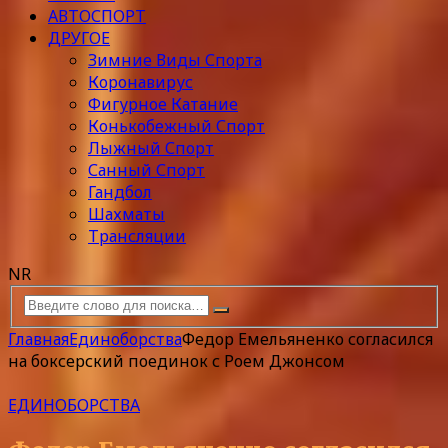
АВТОСПОРТ
ДРУГОЕ
Зимние Виды Спорта
Коронавирус
Фигурное Катание
Конькобежный Спорт
Лыжный Спорт
Санный Спорт
Гандбол
Шахматы
Трансляции
NR
Главная
Единоборства
Федор Емельяненко согласился
на боксерский поединок с Роем Джонсом
ЕДИНОБОРСТВА