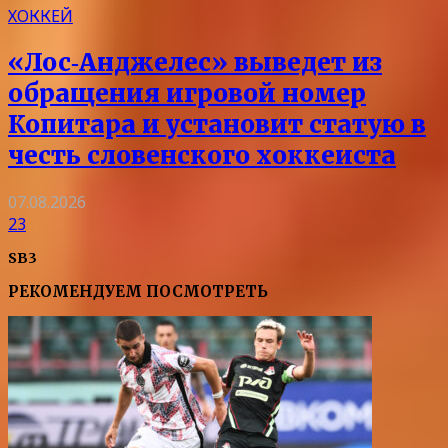
ХОККЕЙ
«Лос‑Анджелес» выведет из
обращения игровой номер
Копитара и установит статую в
честь словенского хоккеиста
07.08.2026
23
SB3
РЕКОМЕНДУЕМ ПОСМОТРЕТЬ