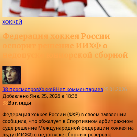
ХОККЕЙ
Федерация хоккея России
оспорит решение ИИХФ о
недопуске юниорской сборной
38 просмотров
Хоккей
Нет комментариев
25.01.2026
Добавлено
Янв. 25, 2026 в 18:36
38
Взгляды
Федерация хоккея России (ФХР) в своем заявлении
сообщила, что обжалует в Спортивном арбитражном
суде решение Международной федерации хоккея на
льду (ИИХФ) о недопуске сборных резерва к