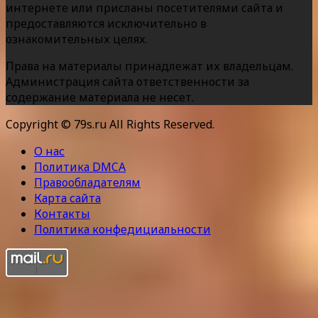
интернете или присланы посетителями сайта и
предоставляются исключительно в
ознакомительных целях.
Права на материалы принадлежат их владельцам.
Администрация сайта ответственности за
содержание материала не несет.
Copyright © 79s.ru All Rights Reserved.
О нас
Политика DMCA
Правообладателям
Карта сайта
Контакты
Политика конфедициальности