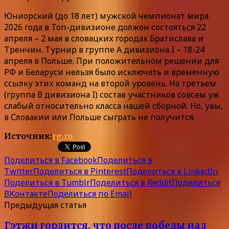
Юниорский (до 18 лет) мужской чемпионат мира
2026 года в Топ-дивизионе должен состояться 22
апреля – 2 мая в словацких городах Братислава и
Тренчин. Турнир в группе А дивизиона I – 18-24
апреля в Польше. При положительном решении для
РФ и Беларуси нельзя было исключать и временную
ссылку этих команд на второй уровень. На третьем
(группа В дивизиона I) состав участников совсем уж
слабый относительно класса нашей сборной. Но, увы,
в Словакии или Польше сыграть не получится.
Источник:
rg.ru
Поделиться в Facebook
Поделиться в
Twitter
Поделиться в Pinterest
Поделиться в LinkedIn
Поделиться в Tumblr
Поделиться в Reddit
Поделиться
ВКонтакте
Поделиться по Email
Предыдущая статья
Гэтжи гордится, что после победы над