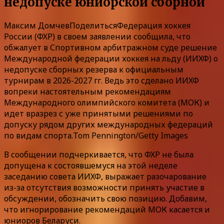
недопуске юниорской сборной
Максим Домчев
Поделиться
Федерация хоккея
России (ФХР) в своем заявлении сообщила, что
обжалует в Спортивном арбитражном суде решение
Международной федерации хоккея на льду (ИИХФ) о
недопуске сборных резерва к официальным
турнирам в 2026-2027 гг. Ведь это сделано ИИХФ
вопреки настоятельным рекомендациям
Международного олимпийского комитета (МОК) и
идет вразрез с уже принятыми решениями по
допуску рядом других международных федераций
по видам спорта.Tom Pennington/Getty Images
В сообщении подчеркивается, что ФХР не была
допущена к состоявшемуся на этой неделе
заседанию совета ИИХФ, выражает разочарование
из-за отсутствия возможности принять участие в
обсуждении, обозначить свою позицию. Добавим,
что игнорирование рекомендаций МОК касается и
юниоров Беларуси.