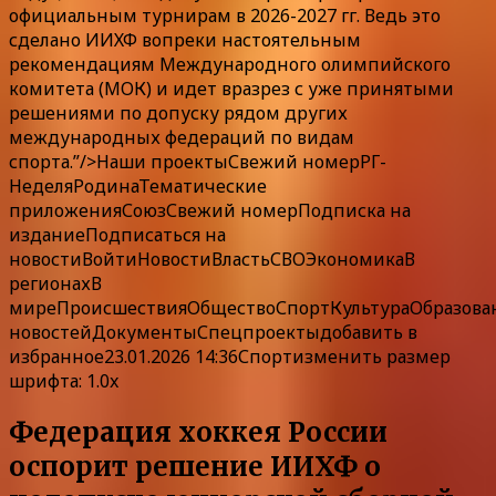
официальным турнирам в 2026-2027 гг. Ведь это
сделано ИИХФ вопреки настоятельным
рекомендациям Международного олимпийского
комитета (МОК) и идет вразрез с уже принятыми
решениями по допуску рядом других
международных федераций по видам
спорта.”/>
Наши
проекты
Свежий номер
РГ-
Неделя
Родина
Тематические
приложения
Союз
Свежий номер
Подписка
на
издание
Подписаться на
новости
Войти
Новости
Власть
СВО
Экономика
В
регионах
В
мире
Происшествия
Общество
Спорт
Культура
Образова
новостей
ДокументыСпецпроекты
добавить в
избранное
23.01.2026 14:36Спорт
изменить размер
шрифта: 1.0x
Федерация хоккея России
оспорит решение ИИХФ о