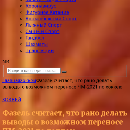
Коронавирус
Фигурное Катание
Конькобежный Спорт
Лыжный Спорт
Санный Спорт
Гандбол
Шахматы
Трансляции
NR
Главная
Хоккей
Фазель считает, что рано делать
выводы о возможном переносе ЧМ-2021 по хоккею
ХОККЕЙ
Фазель считает, что рано делать
выводы о возможном переносе