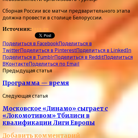
Сборная России все матчи предварительного этапа
должна провести в столице Белоруссии.
Источник:
tass.ru
Поделиться в Facebook
Поделиться в
Twitter
Поделиться в Pinterest
Поделиться в LinkedIn
Поделиться в Tumblr
Поделиться в Reddit
Поделиться
ВКонтакте
Поделиться по Email
Предыдущая статья
Программа — время
Следующая статья
Московское «Динамо» сыграет с
«Локомотивом» Тбилиси в
квалификации Лиги Европы
Добавить комментарий