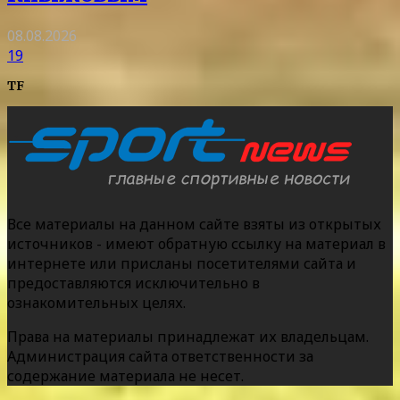
08.08.2026
19
TF
Все материалы на данном сайте взяты из открытых
источников - имеют обратную ссылку на материал в
интернете или присланы посетителями сайта и
предоставляются исключительно в
ознакомительных целях.
Права на материалы принадлежат их владельцам.
Администрация сайта ответственности за
содержание материала не несет.