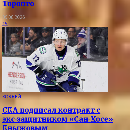
Торонто
09.08.2026
19
ХОККЕЙ
СКА подписал контракт с
экс‑защитником «Сан‑Хосе»
Кныжовым