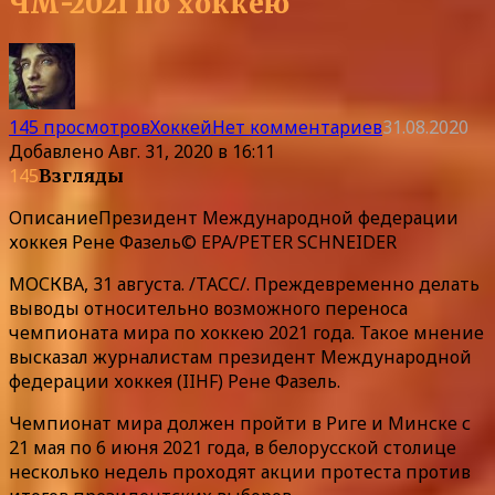
ЧМ-2021 по хоккею
145 просмотров
Хоккей
Нет комментариев
31.08.2020
Добавлено
Авг. 31, 2020 в 16:11
145
Взгляды
Описание
Президент Международной федерации
хоккея Рене Фазель© EPA/PETER SCHNEIDER
МОСКВА, 31 августа. /ТАСС/. Преждевременно делать
выводы относительно возможного переноса
чемпионата мира по хоккею 2021 года. Такое мнение
высказал журналистам президент Международной
федерации хоккея (IIHF) Рене Фазель.
Чемпионат мира должен пройти в Риге и Минске с
21 мая по 6 июня 2021 года, в белорусской столице
несколько недель проходят акции протеста против