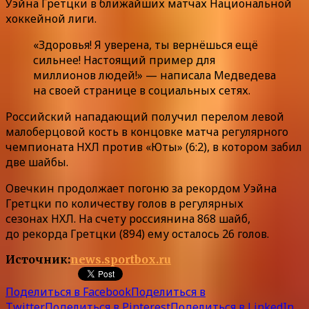
Уэйна Гретцки в ближайших матчах Национальной
хоккейной лиги.
«Здоровья! Я уверена, ты вернёшься ещё
сильнее! Настоящий пример для
миллионов людей!» — написала Медведева
на своей странице в социальных сетях.
Российский нападающий получил перелом левой
малоберцовой кость в концовке матча регулярного
чемпионата НХЛ против «Юты» (6:2), в котором забил
две шайбы.
Овечкин продолжает погоню за рекордом Уэйна
Гретцки по количеству голов в регулярных
сезонах НХЛ. На счету россиянина 868 шайб,
до рекорда Гретцки (894) ему осталось 26 голов.
Источник:
news.sportbox.ru
Поделиться в Facebook
Поделиться в
Twitter
Поделиться в Pinterest
Поделиться в LinkedIn