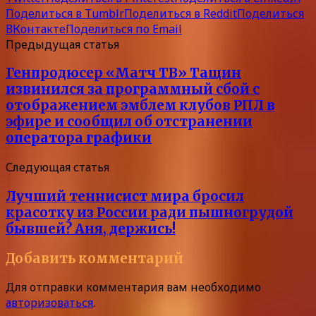
Поделиться в Tumblr
Поделиться в Reddit
Поделиться
ВКонтакте
Поделиться по Email
Предыдущая статья
Генпродюсер «Матч ТВ» Тащин
извинился за программный сбой с
отображением эмблем клубов РПЛ в
эфире и сообщил об отстранении
оператора графики
Следующая статья
Лучший теннисист мира бросил
красотку из России ради пышногрудой
бывшей? Аня, держись!
Добавить комментарий
Для отправки комментария вам необходимо
авторизоваться
.