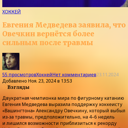
ХОККЕЙ
Евгения Медведева заявила, что
Овечкин вернётся более
сильным после травмы
55 просмотров
Хоккей
Нет комментариев
23.11.2024
Добавлено
Ноя. 23, 2024 в 13:53
55
Взгляды
Двукратная чемпионка мира по фигурному катанию
Евгения Медведева выразила поддержку хоккеисту
«Вашингтона» Александру Овечкину, который выбыл
из‑за травмы, предположительно, на 4–6 недель
и лишился возможности приблизиться к рекорду