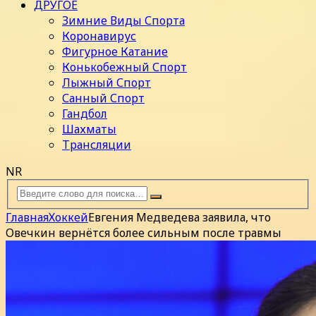
ДРУГОЕ
Зимние Виды Спорта
Коронавирус
Фигурное Катание
Конькобежный Спорт
Лыжный Спорт
Санный Спорт
Гандбол
Шахматы
Трансляции
NR
Главная
Хоккей
Евгения Медведева заявила, что
Овечкин вернётся более сильным после травмы