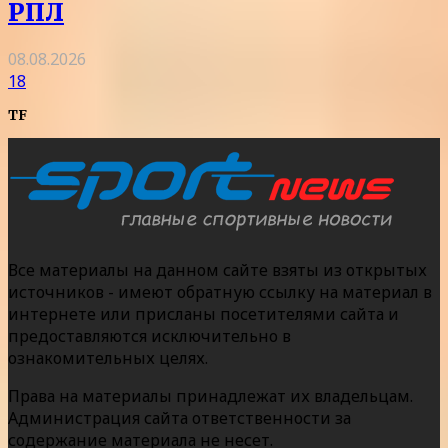
РПЛ
08.08.2026
18
TF
Все материалы на данном сайте взяты из открытых
источников - имеют обратную ссылку на материал в
интернете или присланы посетителями сайта и
предоставляются исключительно в
ознакомительных целях.
Права на материалы принадлежат их владельцам.
Администрация сайта ответственности за
содержание материала не несет.