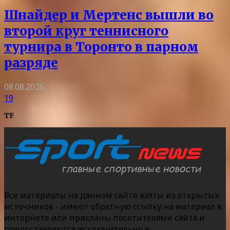
Шнайдер и Мертенс вышли во
второй круг теннисного
турнира в Торонто в парном
разряде
08.08.2026
19
TF
Все материалы на данном сайте взяты из открытых
источников - имеют обратную ссылку на материал в
интернете или присланы посетителями сайта и
предоставляются исключительно в