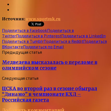
Источник:
www.sportmk.ru
Поделиться в Facebook
Поделиться в
Twitter
Поделиться в Pinterest
Поделиться в LinkedIn
Поделиться в Tumblr
Поделиться в Reddit
Поделиться
ВКонтакте
Поделиться по Email
Предыдущая статья
Медведева высказалась о переломе в
олимпийском сезоне
Следующая статья
ЦСКА во второй раз в сезоне обыграл
“Динамо” в чемпионате КХЛ –
Российская газета
Добавить комментарий