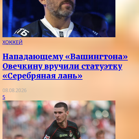
ХОККЕЙ
Нападающему «Вашингтона»
Овечкину вручили статуэтку
«Серебряная лань»
08.08.2026
5