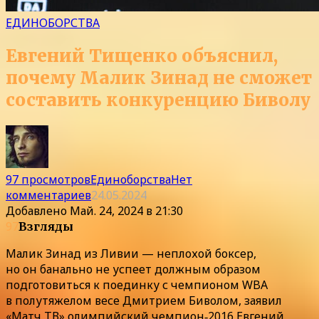
ЕДИНОБОРСТВА
Евгений Тищенко объяснил,
почему Малик Зинад не сможет
составить конкуренцию Биволу
97 просмотров
Единоборства
Нет
комментариев
24.05.2024
Добавлено
Май. 24, 2024 в 21:30
97
Взгляды
Малик Зинад из Ливии — неплохой боксер,
но он банально не успеет должным образом
подготовиться к поединку с чемпионом WBA
в полутяжелом весе Дмитрием Биволом, заявил
«Матч ТВ» олимпийский чемпион‑2016 Евгений