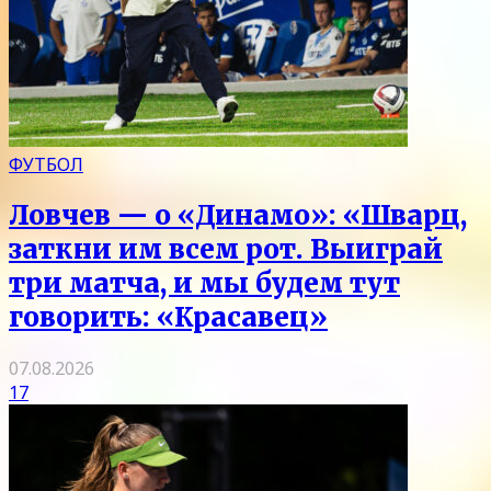
ФУТБОЛ
Ловчев — о «Динамо»: «Шварц,
заткни им всем рот. Выиграй
три матча, и мы будем тут
говорить: «Красавец»
07.08.2026
17