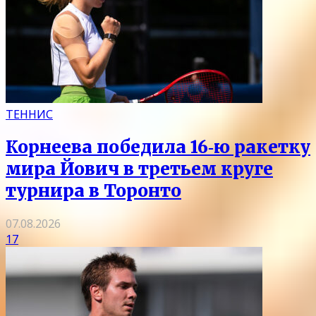
ТЕННИС
Корнеева победила 16‑ю ракетку
мира Йович в третьем круге
турнира в Торонто
07.08.2026
17