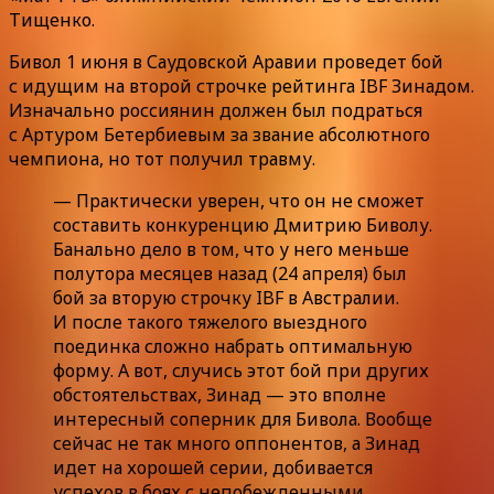
Тищенко.
Бивол 1 июня в Саудовской Аравии проведет бой
с идущим на второй строчке рейтинга IBF Зинадом.
Изначально россиянин должен был подраться
с Артуром Бетербиевым за звание абсолютного
чемпиона, но тот получил травму.
— Практически уверен, что он не сможет
составить конкуренцию Дмитрию Биволу.
Банально дело в том, что у него меньше
полутора месяцев назад (24 апреля) был
бой за вторую строчку IBF в Австралии.
И после такого тяжелого выездного
поединка сложно набрать оптимальную
форму. А вот, случись этот бой при других
обстоятельствах, Зинад — это вполне
интересный соперник для Бивола. Вообще
сейчас не так много оппонентов, а Зинад
идет на хорошей серии, добивается
успехов в боях с непобежденными