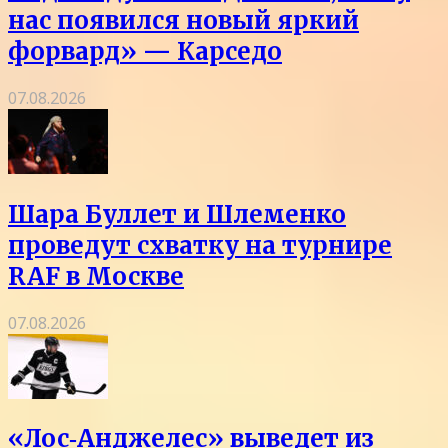
нас появился новый яркий
форвард» — Карседо
07.08.2026
Шара Буллет и Шлеменко
проведут схватку на турнире
RAF в Москве
07.08.2026
«Лос‑Анджелес» выведет из