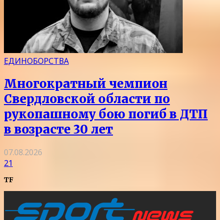
ЕДИНОБОРСТВА
Многократный чемпион
Свердловской области по
рукопашному бою погиб в ДТП
в возрасте 30 лет
07.08.2026
21
TF