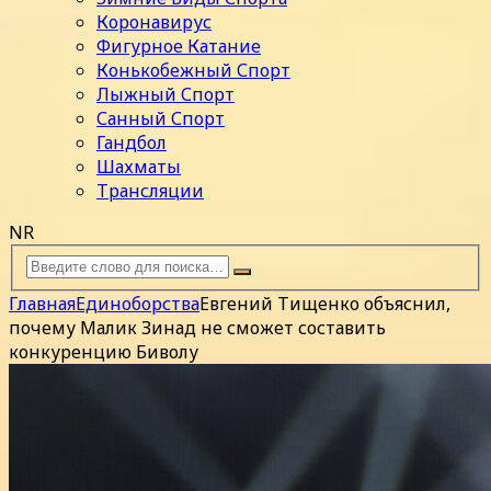
Коронавирус
Фигурное Катание
Конькобежный Спорт
Лыжный Спорт
Санный Спорт
Гандбол
Шахматы
Трансляции
NR
Главная
Единоборства
Евгений Тищенко объяснил,
почему Малик Зинад не сможет составить
конкуренцию Биволу