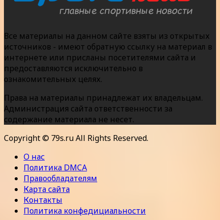
Все материалы на данном сайте взяты из открытых
источников - имеют обратную ссылку на материал в
интернете или присланы посетителями сайта и
предоставляются исключительно в
ознакомительных целях.
Права на материалы принадлежат их владельцам.
Администрация сайта ответственности за
содержание материала не несет.
Copyright © 79s.ru All Rights Reserved.
О нас
Политика DMCA
Правообладателям
Карта сайта
Контакты
Политика конфедициальности