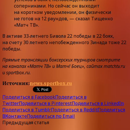
соперниками. Но сейчас он выходит
на коротком уведомлении, он физически
не готов на 12 раундов, — сказал Тищенко
«Матч ТВ».
В активе 33‑летнего Бивола 22 победы в 22 боях,
на счету 30 летнего непобежденного Зинада тоже 22
победы.
Прямые трансляции боксерских турниров смотрите
на каналах «Матч ТВ» и Матч! Боец», сайтах matchtv.ru
и sportbox.ru.
Источник:
news.sportbox.ru
Поделиться в Facebook
Поделиться в
Twitter
Поделиться в Pinterest
Поделиться в LinkedIn
Поделиться в Tumblr
Поделиться в Reddit
Поделиться
ВКонтакте
Поделиться по Email
Предыдущая статья