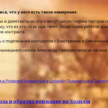
са, что у него есть такое намерение.
ы и дилетанты из этого могут целую теорию построить
 что их кто-то за уши тянет. Люди своей работой доказ
ем контракта.
сь о подписании контрактов с Бэкстремом и Овечкиным
 нынешнего сезона. Александр Овечкин записал на свой с
 в Pinterest
Поделиться в LinkedIn
Поделиться в Tumblr
ола и обратил внимание на Холидэя