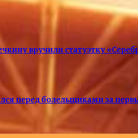
кину вручили статуэтку «Сереб
лся перед болельщиками за перв