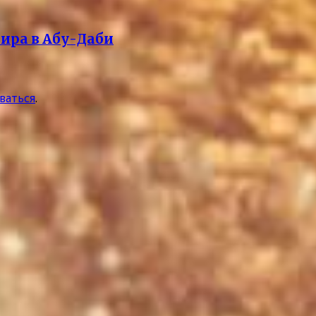
нира в Абу-Даби
ваться
.