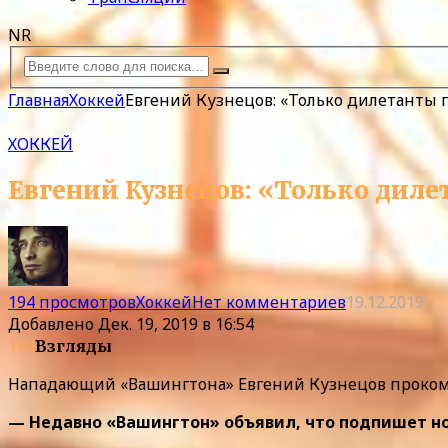
NR
Главная
Хоккей
Евгений Кузнецов: «Только дилетанты 
ХОККЕЙ
Евгений Кузнецов: «Только диле
194 просмотров
Хоккей
Нет комментариев
19.12.2019
Добавлено
Дек. 19, 2019 в 16:54
194
Взгляды
Нападающий «Вашингтона» Евгений Кузнецов проком
— Недавно «Вашингтон» объявил, что подпишет н