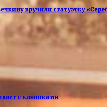
чкину вручили статуэтку «Сере
ривает с клюшками