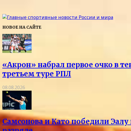
НОВОЕ НА САЙТЕ
«Акрон» набрал первое очко в те
третьем туре РПЛ
08.08.2026
Самсонова и Като победили Эалу 
разряде