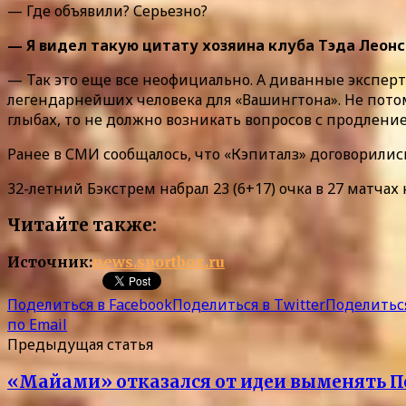
— Где объявили? Серьезно?
— Я видел такую цитату хозяина клуба Тэда Леонси
— Так это еще все неофициально. А диванные эксперт
легендарнейших человека для «Вашингтона». Не потому,
глыбах, то не должно возникать вопросов с продлени
Ранее в СМИ сообщалось, что «Кэпиталз» договорили
32-летний Бэкстрем набрал 23 (6+17) очка в 27 матчах
Читайте также:
Источник:
news.sportbox.ru
Поделиться в Facebook
Поделиться в Twitter
Поделиться
по Email
Предыдущая статья
«Майами» отказался от идеи выменять П