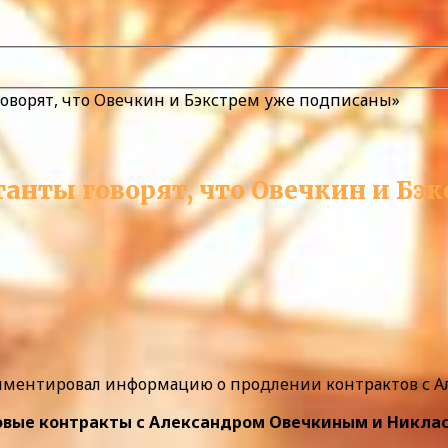
говорят, что Овечкин и Бэкстрем уже подписаны»
танты говорят, что Овечкин и Б
ментировал информацию о продлении контрактов с А
овые контракты с Александром Овечкиным и Никла