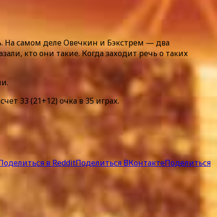
. На самом деле Овечкин и Бэкстрем — два
али, кто они такие. Когда заходит речь о таких
и.
чет 33 (21+12) очка в 35 играх.
Поделиться в Reddit
Поделиться ВКонтакте
Поделиться