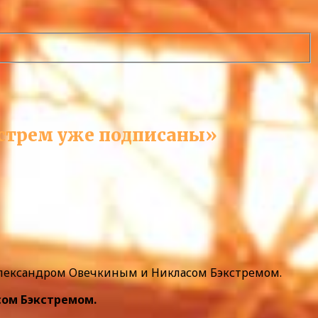
экстрем уже подписаны»
лександром Овечкиным и Никласом Бэкстремом.
сом Бэкстремом.