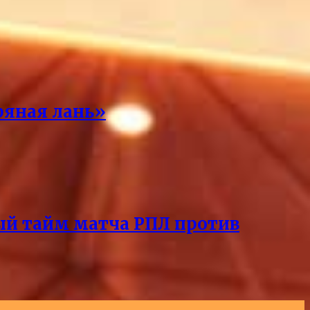
ряная лань»
ый тайм матча РПЛ против