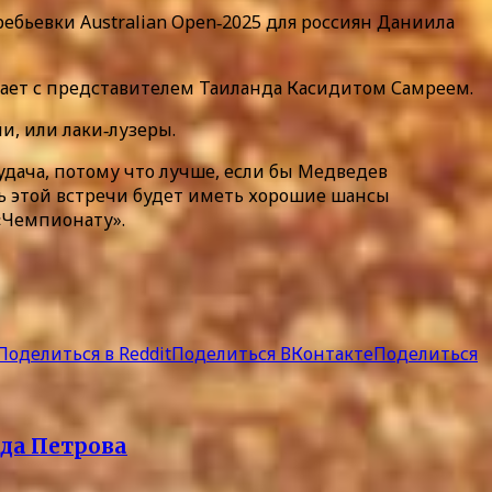
бьевки Australian Open‑2025 для россиян Даниила
рает с представителем Таиланда Касидитом Самреем.
и, или лаки‑лузеры.
удача, потому что лучше, если бы Медведев
ель этой встречи будет иметь хорошие шансы
«Чемпионату».
Поделиться в Reddit
Поделиться ВКонтакте
Поделиться
да Петрова