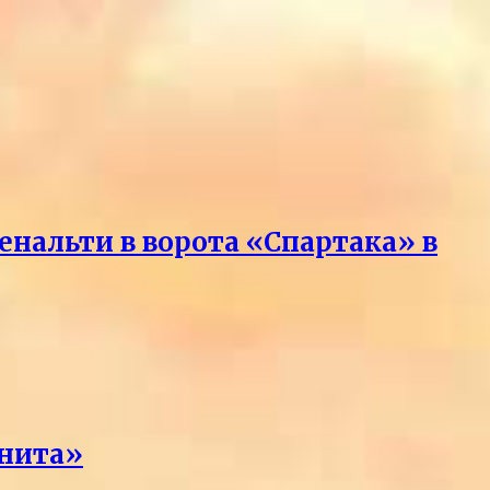
нальти в ворота «Спартака» в
енита»