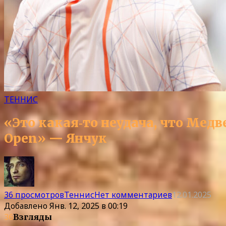
ТЕННИС
«Это какая‑то неудача, что Медв
Open» — Янчук
36 просмотров
Теннис
Нет комментариев
12.01.2025
Добавлено
Янв. 12, 2025 в 00:19
36
Взгляды