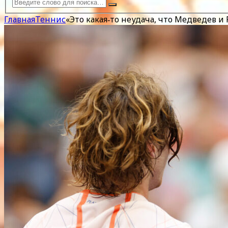
Главная
Теннис
«Это какая‑то неудача, что Медведев и