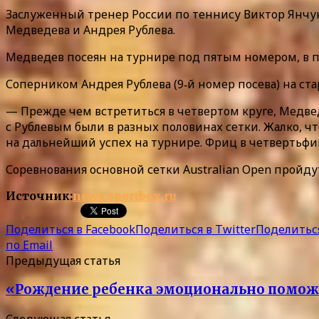
Заслуженный тренер России по теннису Виктор Янчук
Медведева и Андрея Рублева.
Медведев посеян на турнире под пятым номером, в п
Соперником Андрея Рублева (9‑й номер посева) на ст
— Прежде чем встретиться в четвертом круге, Медведе
с Рублевым были в разных половинах сетки. Жалко, ч
на дальнейший успех на турнире. Фриц в четвертьфин
Соревнования основной сетки Australian Open пройдут 
Источник:
news.sportbox.ru
Поделиться в Facebook
Поделиться в Twitter
Поделиться
по Email
Предыдущая статья
«Рождение ребенка эмоционально поможе