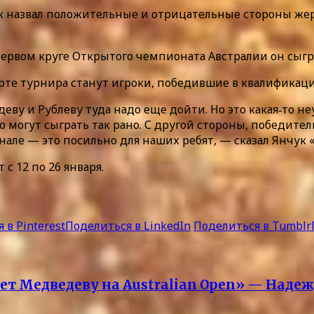
 назвал положительные и отрицательные стороны жере
ервом круге Открытого чемпионата Австралии он сыг
арте турнира станут игроки, победившие в квалификаци
ву и Рублеву туда надо еще дойти. Но это какая‑то не
то могут сыграть так рано. С другой стороны, победит
але — это посильно для наших ребят, — сказал Янчук 
с 12 по 26 января.
 в Pinterest
Поделиться в LinkedIn
Поделиться в Tumblr
т Медведеву на Australian Open» — Надеж