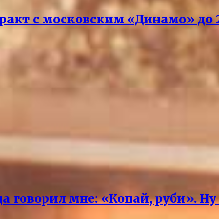
акт с московским «Динамо» до 2
 говорил мне: «Копай, руби». Ну