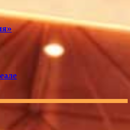
ия»
реале