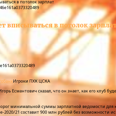
ываться в потолок зарплат
ет вписываться в потолок зарпла
6e161a0373320489
тобанк
Игроки ПХК ЦСКА
орь Есмантович сказал, что он знает, как его клуб бу
– порог минимальной суммы зарплатной ведомости для к
е-2020/21 составит 900 млн рублей без возможности и