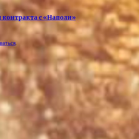
я контракта с «Наполи»
ваться
.