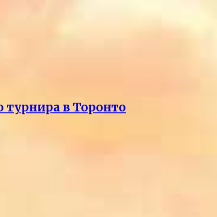
о турнира в Торонто