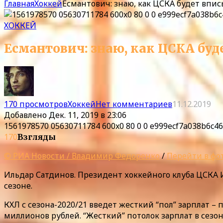
Главная
Хоккей
Есмантович: знаю, как ЦСКА будет впис
ХОККЕЙ
Есмантович: знаю, как ЦСКА буд
170 просмотров
Хоккей
Нет комментариев
11.12.2019
Добавлено
Дек. 11, 2019 в 23:06
1561978570 05630711784 600x0 80 0 0 e999ecf7a038b6c4
170
Взгляды
© РИА Новости / Владимир Федоренко
/
Перейти в фо
Ильдар Сатдинов. Президент хоккейного клуба ЦСКА Иг
сезоне.
КХЛ с сезона-2020/21 введет жесткий “пол” зарплат 
миллионов рублей. “Жесткий” потолок зарплат в сезон