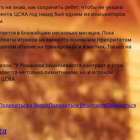
 не знаю, как сохранить ребят, чтобы не уехали.
амента. ЦСКА год назад был одним из инициаторов
м.
тоится в ближайшие несколько месяцев. Пока
арплаты игроков не являются основным приоритетом
олном объеме на тренировках и в матчах. Только на
зон. “У Романова заканчивается контракт в этом
 является не только лимитчиком, но и игроком
а ЦСКА.
Поделиться в Reddit
Поделиться ВКонтакте
Поделиться
ХЛ