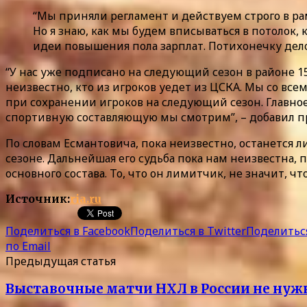
“Мы приняли регламент и действуем строго в рамк
Но я знаю, как мы будем вписываться в потолок,
идеи повышения пола зарплат. Потихонечку дело 
“У нас уже подписано на следующий сезон в районе 1
неизвестно, кто из игроков уедет из ЦСКА. Мы со вс
при сохранении игроков на следующий сезон. Главное
спортивную составляющую мы смотрим”, – добавил п
По словам Есмантовича, пока неизвестно, останется 
сезоне. Дальнейшая его судьба пока нам неизвестна, п
основного состава. То, что он лимитчик, не значит, чт
Источник:
ria.ru
Поделиться в Facebook
Поделиться в Twitter
Поделиться
по Email
Предыдущая статья
Выставочные матчи НХЛ в России не нуж