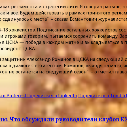
ах регламента и стратегии лиги. Я говорил раньше, что
 как и все. Будем действовать в рамках принятого регл
сдвинулось с места”, – сказал Есмантович журналиста
5-18 хоккеистов. Подписание остальных хоккеистов сос
еми игроками говорим, пытаемся сохранить команду. З
 в ЦСКА — победа в каждом матче и выкладываться в п
резидент ЦСКА.
ли защитник Александр Романов в ЦСКА на следующий се
ока в диалоге с его агентом. Романов, выходя на матч,
о он не останется на следующий сезон”, – отметил глав
 в Pinterest
Поделиться в LinkedIn
Поделиться в Tumblr
ны. Что обсуждали руководители клубов К