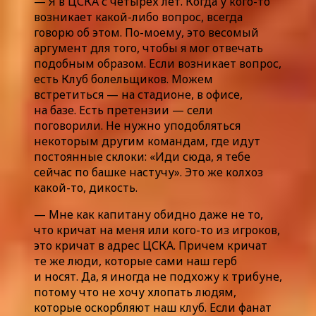
— Я в ЦСКА с четырех лет. Когда у кого-то
возникает какой-либо вопрос, всегда
говорю об этом. По-моему, это весомый
аргумент для того, чтобы я мог отвечать
подобным образом. Если возникает вопрос,
есть Клуб болельщиков. Можем
встретиться — на стадионе, в офисе,
на базе. Есть претензии — сели
поговорили. Не нужно уподобляться
некоторым другим командам, где идут
постоянные склоки: «Иди сюда, я тебе
сейчас по башке настучу». Это же колхоз
какой-то, дикость.
— Мне как капитану обидно даже не то,
что кричат на меня или кого-то из игроков,
это кричат в адрес ЦСКА. Причем кричат
те же люди, которые сами наш герб
и носят. Да, я иногда не подхожу к трибуне,
потому что не хочу хлопать людям,
которые оскорбляют наш клуб. Если фанат