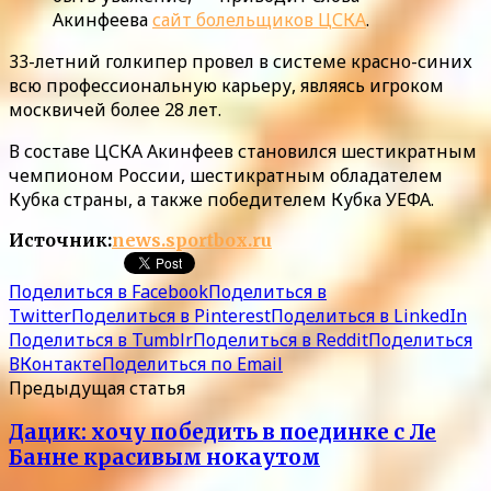
Акинфеева
сайт болельщиков ЦСКА
.
33-летний голкипер провел в системе красно-синих
всю профессиональную карьеру, являясь игроком
москвичей более 28 лет.
В составе ЦСКА Акинфеев становился шестикратным
чемпионом России, шестикратным обладателем
Кубка страны, а также победителем Кубка УЕФА.
Источник:
news.sportbox.ru
Поделиться в Facebook
Поделиться в
Twitter
Поделиться в Pinterest
Поделиться в LinkedIn
Поделиться в Tumblr
Поделиться в Reddit
Поделиться
ВКонтакте
Поделиться по Email
Предыдущая статья
Дацик: хочу победить в поединке с Ле
Банне красивым нокаутом