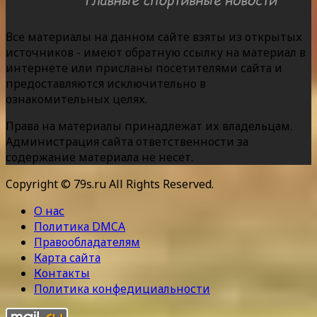
Все материалы на данном сайте взяты из открытых
источников - имеют обратную ссылку на материал в
интернете или присланы посетителями сайта и
предоставляются исключительно в
ознакомительных целях.
Права на материалы принадлежат их владельцам.
Администрация сайта ответственности за
содержание материала не несет.
Copyright © 79s.ru All Rights Reserved.
О нас
Политика DMCA
Правообладателям
Карта сайта
Контакты
Политика конфедициальности