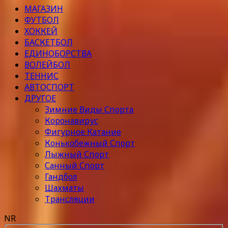
МАГАЗИН
ФУТБОЛ
ХОККЕЙ
БАСКЕТБОЛ
ЕДИНОБОРСТВА
ВОЛЕЙБОЛ
ТЕННИС
АВТОСПОРТ
ДРУГОЕ
Зимние Виды Спорта
Коронавирус
Фигурное Катание
Конькобежный Спорт
Лыжный Спорт
Санный Спорт
Гандбол
Шахматы
Трансляции
NR