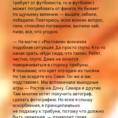
требует от футболиста, то и футболист
может потребовать от фаната. Не бывает
по щучьему велению — вышли, забили,
победили. Повторюсь, если возник вопрос,
сели, спокойно поговорили, выпили чай,
пиво, все, что угодно.
— На матче с «Ростовом» возникла
подобная ситуация. Да просто глупо. Кто-то
начал орать: «Иди сюда, что такое». Ребят,
честно, глупо. Даже не хочется
поворачиваться в сторону трибуны.
Я понимаю, что орет это один из тысячи.
Но так осадите его. Сами. Он же и вас
подставляет. Мы вспоминали выездные
игры — Ростов-на-Дону, Самара и другие.
Там многие хотят получить автограф,
сделать фотографию. Но если я слышу
оскорбления, я принципиально
не подхожу к трибуне, потому что должно
быть уважение, — приводит слова