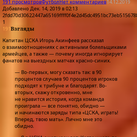
191 просмотров
Футбол
Нет комментариев
14.12.2019
Добавлено
Дек. 14, 2019 в 02:13
2fdd70d30622447a65169ffff0f4e2d45dc4951bc73eb515678
1
191
Взгляды
Капитан ЦСКА Игорь Акинфеев рассказал
о взаимоотношениях с активными болельщиками
армейцев, а также — почему иногда игнорирует
фанатов на выездных матчах красно-синих.
— Во-первых, могу сказать так: в 90
процентов случаев 90 процентов игроков
подходят к трибуне и благодарят. Во-
вторых, скажу откровенно, мне
не нравится история, когда команда
проиграла — все понятно, обидно —
и начинаются заряды типа «ЦСКА, играть!
Вперед, твою мать». Лично мне это
обидно.