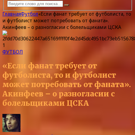
Главная
Футбол
«Если фанат требует от футболиста, то
и футболист может потребовать от фаната».
Акинфеев – о разногласии с болельщиками ЦСКА
ФУТБОЛ
«Если фанат требует от
футболиста, то и футболист
может потребовать от фаната».
Акинфеев – о разногласии с
болельщиками ЦСКА