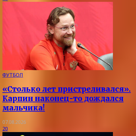
ФУТБОЛ
«Столько лет пристреливался».
Карпин наконец-то дождался
мальчика!
07.08.2026
20