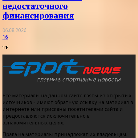
недостаточного
финансирования
06.08.2026
16
TF
Все материалы на данном сайте взяты из открытых
источников - имеют обратную ссылку на материал в
интернете или присланы посетителями сайта и
предоставляются исключительно в
ознакомительных целях.
Права на материалы принадлежат их владельцам.