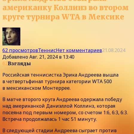
американку Коллинз во втором
круге турнира WTA в Мексике
62 просмотров
Теннис
Нет комментариев
21.08.2024
Добавлено
Авг. 21, 2024 в 13:40
62
Взгляды
Российская теннисистка Эрика Андреева вышла
в четвертьфинал турнира категории WTA 500
в мексиканском Монтеррее.
В матче второго круга Андреева одержала победу
над американкой Даниэллой Коллинз, которая
посеяна под первым номером, со счетом 1:6, 6:3, 6:3.
Встреча продолжалась 1 час 51 минуту.
В следующей стадии Андреева сыграет против