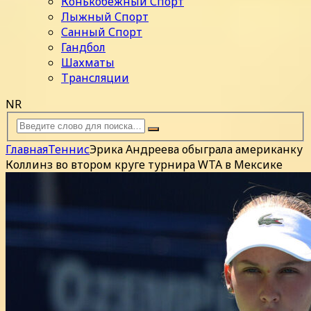
Конькобежный Спорт
Лыжный Спорт
Санный Спорт
Гандбол
Шахматы
Трансляции
NR
Главная
Теннис
Эрика Андреева обыграла американку
Коллинз во втором круге турнира WTA в Мексике