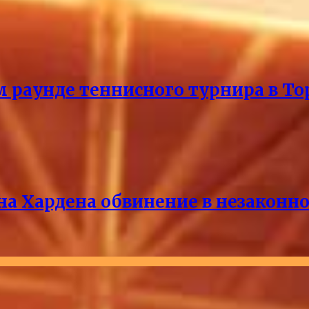
м раунде теннисного турнира в То
на Хардена обвинение в незакон