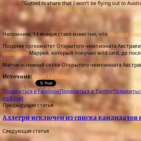
"Gutted to share that I won’t be flying out to Aust
Напомним, 14 января стало известно, что
Маррей сдал
Позднее оргкомитет Открытого чемпионата Австрали
карантин.
Маррей, который получил wild card, до пос
Матчи основной сетки Открытого чемпионата Австрал
Источник:
news.sportbox.ru
Поделиться в Facebook
Поделиться в Twitter
Поделиться
по Email
Предыдущая статья
Аллегри исключен из списка кандидатов 
Следующая статья