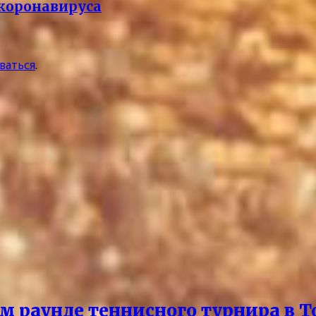
 коронавируса
ваться
.
м раунде теннисного турнира в Т