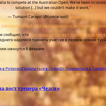
ralia to compete at the Australian Open. We’ve been in const
solution […] but we couldn’t make it work."
— Tumaini Carayol (@tumcarayol)
January 22, 2021
 положительный тест на коронавирус за несколько дне
и сообщил, что
британец не сможет принять участия в 
леднего надеялся принять участие в первом сезоне тур
ии начнутся 8 февраля.
 в Pinterest
Поделиться в LinkedIn
Поделиться в Tumblr
на пост тренера «Челси»