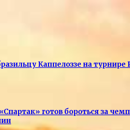
разильцу Каппелоззе на турнире 
 «Спартак» готов бороться за чем
лин