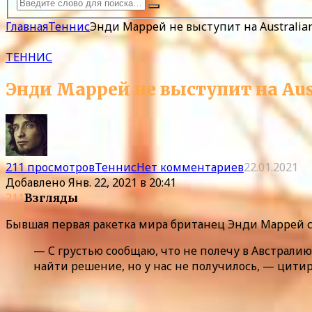
Главная
Теннис
Энди Маррей не выступит на Australia
ТЕННИС
Энди Маррей не выступит на Aus
211 просмотров
Теннис
Нет комментариев
22.01.2021
Добавлено
Янв. 22, 2021 в 20:41
211
Взгляды
Бывшая первая ракетка мира британец Энди Маррей с
— С грустью сообщаю, что не полечу в Австралию
найти решение, но у нас не получилось, — цитир