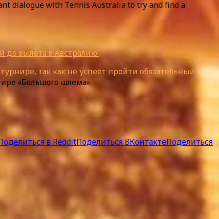
ant dialogue with Tennis Australia to try and find a
й до вылета в Австралию.
турнире, так как не успеет пройти обязательный
нире «Большого шлема».
Поделиться в Reddit
Поделиться ВКонтакте
Поделиться