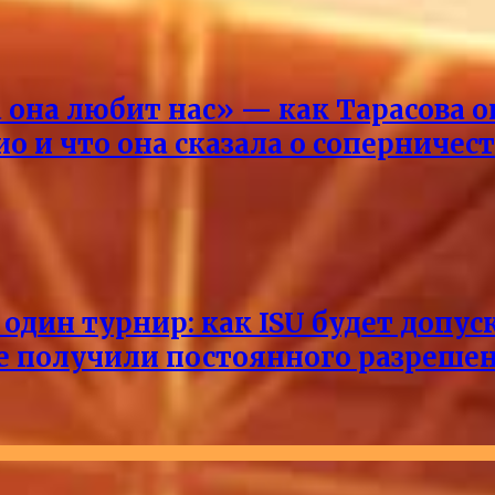
она любит нас» — как Тарасова 
о и что она сказала о соперничес
один турнир: как ISU будет допус
не получили постоянного разреше