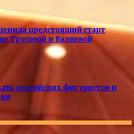
оценила предстоящий старт
тве Трусовой и Валиевой
кать российских фигуристов и
ния