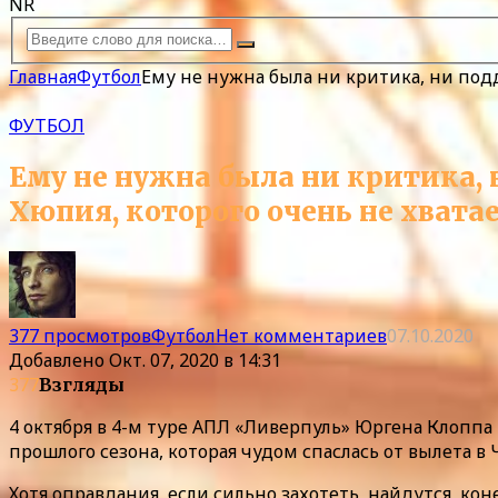
NR
Главная
Футбол
Ему не нужна была ни критика, ни под
ФУТБОЛ
Ему не нужна была ни критика,
Хюпия, которого очень не хват
377 просмотров
Футбол
Нет комментариев
07.10.2020
Добавлено
Окт. 07, 2020 в 14:31
377
Взгляды
4 октября в 4-м туре АПЛ «Ливерпуль» Юргена Клоппа
прошлого сезона, которая чудом спаслась от вылета 
Хотя оправдания, если сильно захотеть, найдутся, к