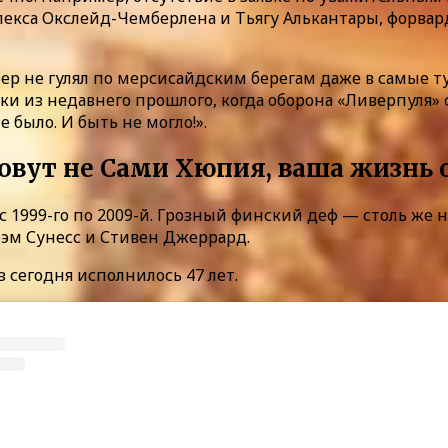
екса Окслейд-Чемберлена и Тьягу Алькантары, форвард
етер не гулял по мерсисайдским берегам даже в самые 
 из недавнего прошлого, когда оборона «Ливерпуля» с
 было. И быть не могло!».
 зовут не Сами Хюпия, ваша жизнь
с 1999-го по 2009-й. Грозный финский деф — столь же н
рэм Сунесс и Стивен Джеррард.
 сегодня исполнилось 47 лет.