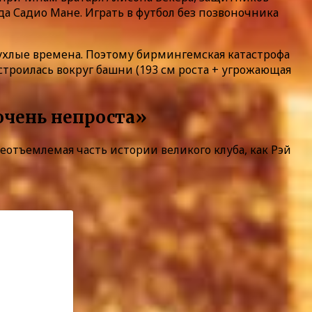
а Садио Мане. Играть в футбол без позвоночника
тухлые времена. Поэтому бирмингемская катастрофа
троилась вокруг башни (193 см роста + угрожающая
 очень непроста»
еотъемлемая часть истории великого клуба, как Рэй