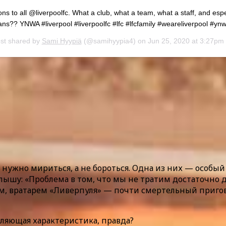
ns to all @liverpoolfc. What a club, what a team, what a staff, and esp
ans?? YNWA #liverpool #liverpoolfc #lfc #lfcfamily #weareliverpool #yn
st shared by
Sami Hyypiä
(@samihyypia4) on
Jun 25, 2020 at 3:27pm
 нужно мириться, а не бороться. Одна из них — особый 
слышу: «Проблема в том, что мы не тратим достаточно 
м, вратарем «Ливерпуля» — почти смертельный приговор
тляющая характеристика, правда?