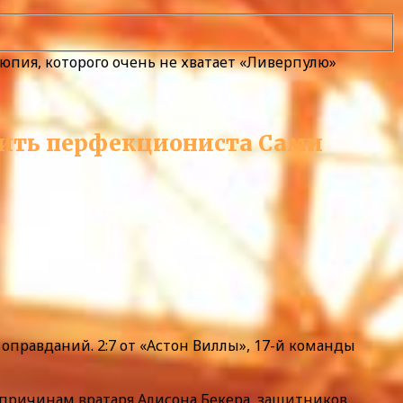
юпия, которого очень не хватает «Ливерпулю»
мнить перфекциониста Сами
оправданий. 2:7 от «Астон Виллы», 17-й команды
м причинам вратаря Алисона Бекера, защитников