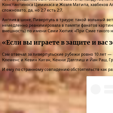
Константиноса Цимикаса и Жоэля Матипа, хавбеков Ал
сложновато, да, но 2:7 есть 2:7.
Англия в шоке, Ливерпуль в трауре: такой вольный в
немедленно реанимировала в памяти фанатов картинки
внешность) по имени Сами Хюпия: «При Сэме такого не
«Если вы играете в защите и вас
Сэм отвечал за ливерпульские рубежи ровно 10 лет — 
Клеменс и Кевин Киган, Кенни Далглиш и Йан Раш, Г
И ему по странному совпадению обстоятельств как раз