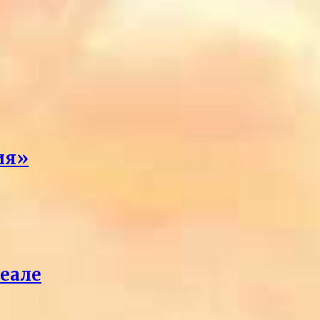
ия»
реале