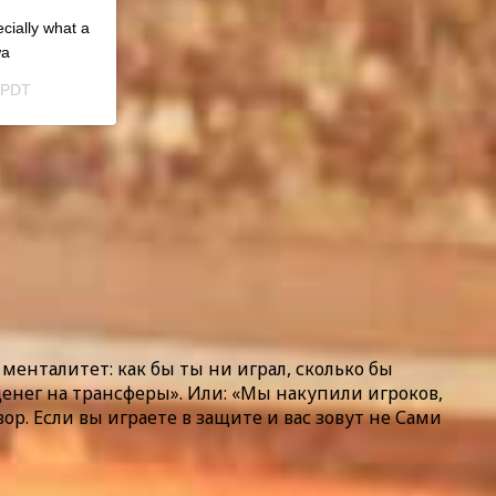
ecially what a
wa
 PDT
менталитет: как бы ты ни играл, сколько бы
денег на трансферы». Или: «Мы накупили игроков,
. Если вы играете в защите и вас зовут не Сами