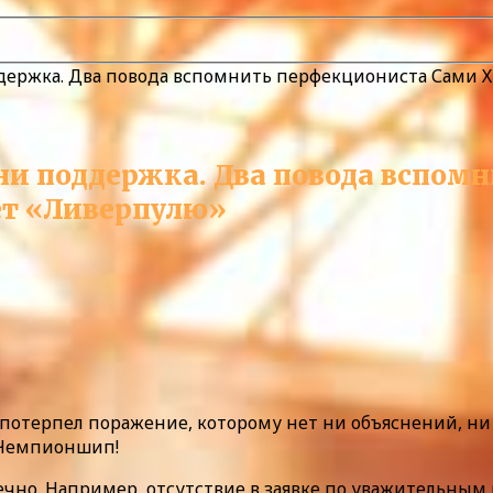
держка. Два повода вспомнить перфекциониста Сами Х
 ни поддержка. Два повода вспо
ает «Ливерпулю»
 потерпел поражение, которому нет ни объяснений, ни 
в Чемпионшип!
онечно. Например, отсутствие в заявке по уважительны