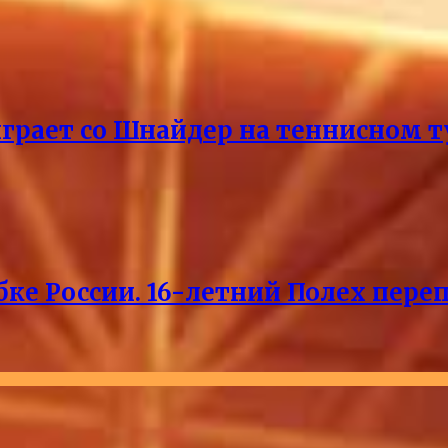
ыграет со Шнайдер на теннисном т
ке России. 16-летний Полех пере