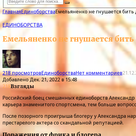
Главная
Единоборства
Емельяненко не гнушается бить 
ЕДИНОБОРСТВА
Емельяненко не гнушается бить 
218 просмотров
Единоборства
Нет комментариев
21.12
Добавлено
Дек. 21, 2022 в 15:48
218
Взгляды
Российский боец смешанных единоборств Александр 
карьера знаменитого спортсмена, тем больше вопрос
После позорного проигрыша блогеру у Александра на
престарелого актера со скандальной репутацией.
Поражения от фрика и блогера