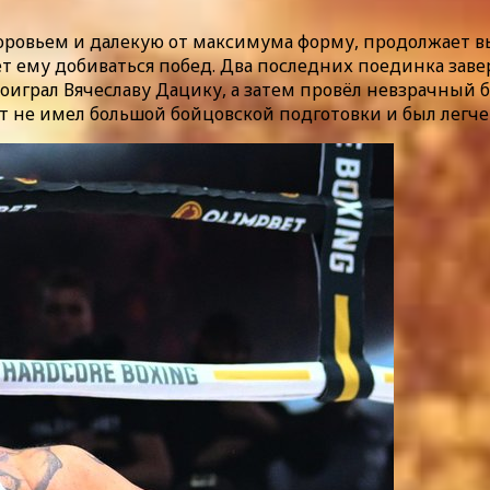
оровьем и далекую от максимума форму, продолжает вы
ает ему добиваться побед. Два последних поединка за
играл Вячеславу Дацику, а затем провёл невзрачный б
т не имел большой бойцовской подготовки и был легче н