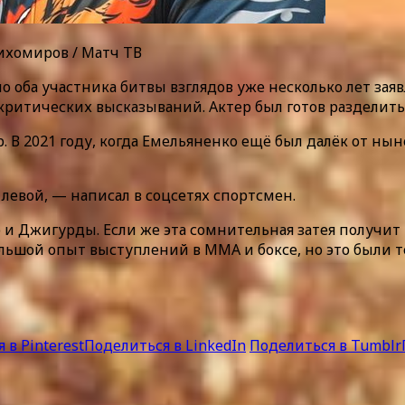
Тихомиров / Матч ТВ
о оба участника битвы взглядов уже несколько лет зая
 критических высказываний. Актер был готов разделить
. В 2021 году, когда Емельяненко ещё был далёк от 
левой, — написал в соцсетях спортсмен.
 и Джигурды. Если же эта сомнительная затея получит
льшой опыт выступлений в MMA и боксе, но это были те
 в Pinterest
Поделиться в LinkedIn
Поделиться в Tumblr