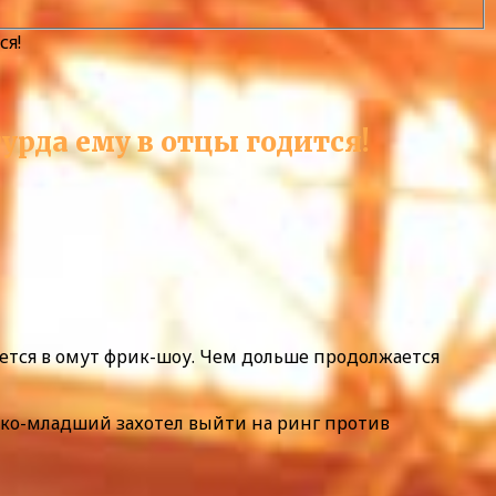
ся!
рда ему в отцы годится!
тся в омут фрик-шоу. Чем дольше продолжается
нко-младший захотел выйти на ринг против