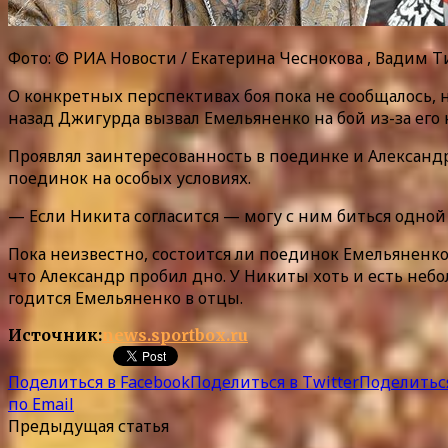
Фото: © РИА Новости / Екатерина Чеснокова , Вадим 
О конкретных перспективах боя пока не сообщалось, н
назад Джигурда вызвал Емельяненко на бой из-за его
Проявлял заинтересованность в поединке и Александр
поединок на особых условиях.
— Если Никита согласится — могу с ним биться одной 
Пока неизвестно, состоится ли поединок Емельяненко
что Александр пробил дно. У Никиты хоть и есть небо
годится Емельяненко в отцы.
Источник:
news.sportbox.ru
Поделиться в Facebook
Поделиться в Twitter
Поделиться
по Email
Предыдущая статья