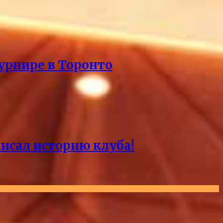
урнире в Торонто
писал историю клуба!