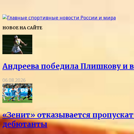
НОВОЕ НА САЙТЕ
Андреева победила Плишкову и в
06.08.2026
«Зенит» отказывается пропускать
дебютанты