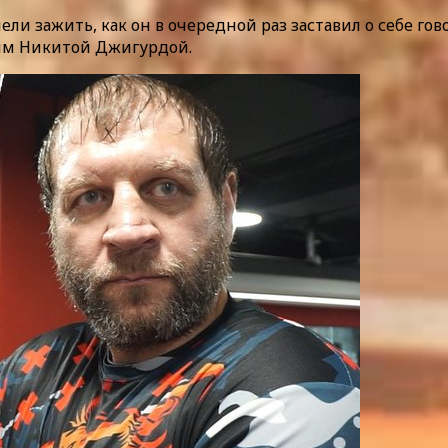
ели зажить, как он в очередной раз заставил о себе го
им Никитой Джигурдой.