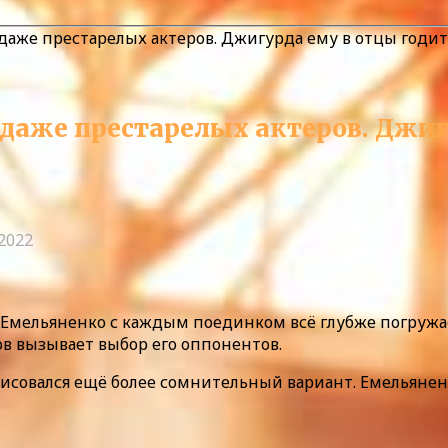
даже престарелых актеров. Джигурда ему в отцы годит
даже престарелых актеров. Джигу
.2022
Емельяненко с каждым поединком всё глубже погружае
ов вызывает выбор его оппонентов.
рисовался ещё более сомнительный вариант. Емельяне