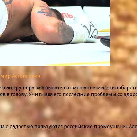
имир Астапкович
Александру пора завязывать со смешанными единоборст
в в голову. Учитывая его последние проблемы со здо
м с радостью пользуются российские промоушены. Але