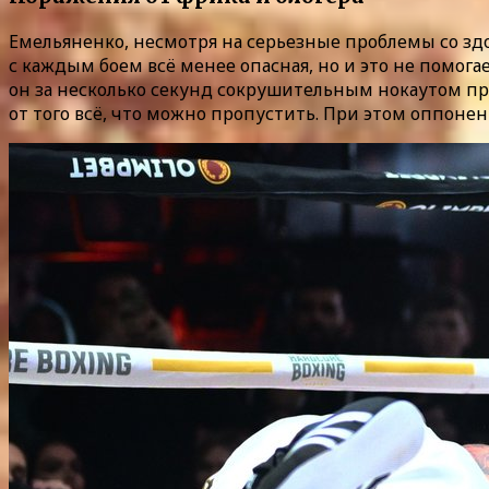
Емельяненко, несмотря на серьезные проблемы со зд
с каждым боем всё менее опасная, но и это не помог
он за несколько секунд сокрушительным нокаутом про
от того всё, что можно пропустить. При этом оппонен