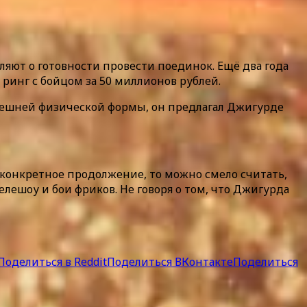
вляют о готовности провести поединок. Ещё два года
 ринг с бойцом за 50 миллионов рублей.
нынешней физической формы, он предлагал Джигурде
 конкретное продолжение, то можно смело считать,
лешоу и бои фриков. Не говоря о том, что Джигурда
Поделиться в Reddit
Поделиться ВКонтакте
Поделиться