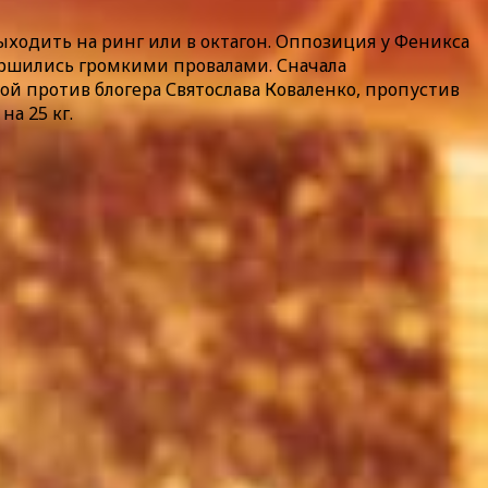
ходить на ринг или в октагон. Оппозиция у Феникса
вершились громкими провалами. Сначала
ой против блогера Святослава Коваленко, пропустив
а 25 кг.