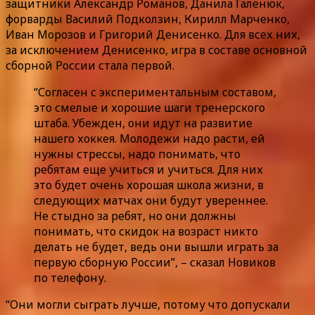
защитники Александр Романов, Данила Галенюк,
форварды Василий Подколзин, Кирилл Марченко,
Иван Морозов и Григорий Денисенко. Для всех них,
за исключением Денисенко, игра в составе основной
сборной России стала первой.
“Согласен с экспериментальным составом,
это смелые и хорошие шаги тренерского
штаба. Убежден, они идут на развитие
нашего хоккея. Молодежи надо расти, ей
нужны стрессы, надо понимать, что
ребятам еще учиться и учиться. Для них
это будет очень хорошая школа жизни, в
следующих матчах они будут увереннее.
Не стыдно за ребят, но они должны
понимать, что скидок на возраст никто
делать не будет, ведь они вышли играть за
первую сборную России”, – сказал Новиков
по телефону.
“Они могли сыграть лучше, потому что допускали