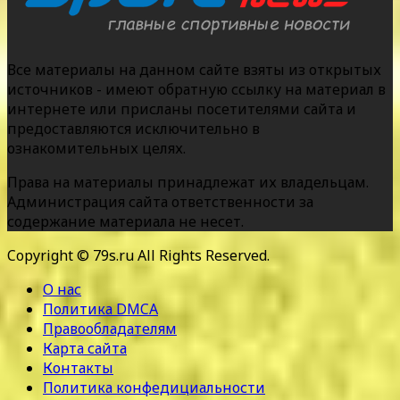
Все материалы на данном сайте взяты из открытых
источников - имеют обратную ссылку на материал в
интернете или присланы посетителями сайта и
предоставляются исключительно в
ознакомительных целях.
Права на материалы принадлежат их владельцам.
Администрация сайта ответственности за
содержание материала не несет.
Copyright © 79s.ru All Rights Reserved.
О нас
Политика DMCA
Правообладателям
Карта сайта
Контакты
Политика конфедициальности