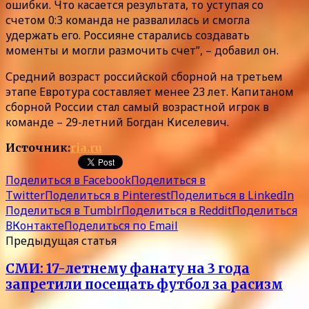
ошибки. Что касается результата, то уступая со
счетом 0:3 команда не развалилась и смогла
удержать его. Россияне старались создавать
моменты и могли размочить счет”, – добавил он.
Средний возраст российской сборной на третьем
этапе Евротура составляет менее 23 лет. Капитаном
сборной России стал самый возрастной игрок в
команде – 29-летний Богдан Киселевич.
Источник:
ria.ru
Поделиться в Facebook
Поделиться в
Twitter
Поделиться в Pinterest
Поделиться в LinkedIn
Поделиться в Tumblr
Поделиться в Reddit
Поделиться
ВКонтакте
Поделиться по Email
Предыдущая статья
СМИ: 17-летнему фанату на 3 года
запретили посещать футбол за расизм