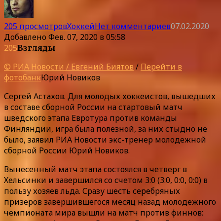
205 просмотров
Хоккей
Нет комментариев
07.02.2020
Добавлено
Фев. 07, 2020 в 05:58
205
Взгляды
© РИА Новости / Евгений Биятов
/
Перейти в
фотобанк
Юрий Новиков
Сергей Астахов. Для молодых хоккеистов, вышедших
в составе сборной России на стартовый матч
шведского этапа Евротура против команды
Финляндии, игра была полезной, за них стыдно не
было, заявил РИА Новости экс-тренер молодежной
сборной России Юрий Новиков.
Вынесенный матч этапа состоялся в четверг в
Хельсинки и завершился со счетом 3:0 (3:0, 0:0, 0:0) в
пользу хозяев льда. Сразу шесть серебряных
призеров завершившегося месяц назад молодежного
чемпионата мира вышли на матч против финнов: