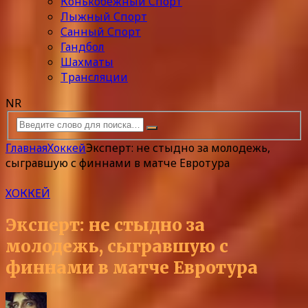
Конькобежный Спорт
Лыжный Спорт
Санный Спорт
Гандбол
Шахматы
Трансляции
NR
Главная
Хоккей
Эксперт: не стыдно за молодежь,
сыгравшую с финнами в матче Евротура
ХОККЕЙ
Эксперт: не стыдно за
молодежь, сыгравшую с
финнами в матче Евротура