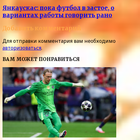
Янкаускас: пока футбол в застое, о
вариантах работы говорить рано
Добавить комментарий
Для отправки комментария вам необходимо
авторизоваться
.
ВАМ МОЖЕТ ПОНРАВИТЬСЯ