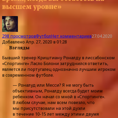
высшем уровне»
298 просмотров
Футбол
Нет комментариев
27.04.2020
Добавлено
Апр. 27, 2020 в 01:28
298
Взгляды
Бывший тренер Криштиану Роналду в лиссабонском
«Спортинге» Ласло Болони затруднился ответить,
является ли португалец однозначно лучшим игроком
в современном футболе.
— Роналуд или Месси? Я не могу быть
объективным, Роналду всегда будет моим
ребенком. Он начал со мной в «Спортинге».
В любом случае, нам всем повезло, что
мы присутствовали на этой дуэли
в течение 10-15 лет между этими двумя