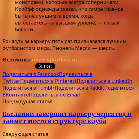
монстрами, которые всегда соперничали.
Кройфф однажды сказал, что самое главное
быть не лучшим, а время, когда
вы остаетесь на высшем уровне, — сказал
Болони.
Роналду за карьеру пять раз признавался лучшим
футболистом мира, Лионель Месси — шесть.
Источник:
news.sportbox.ru
Поделиться в Facebook
Поделиться в
Twitter
Поделиться в Pinterest
Поделиться в LinkedIn
Поделиться в Tumblr
Поделиться в Reddit
Поделиться
ВКонтакте
Поделиться по Email
Предыдущая статья
Кьеллини завершит карьеру через год и
займет место в структуре клуба
Следующая статья