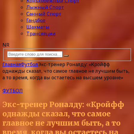
Конькобежный Спорт
Лыжный Спорт
Санный Спорт
Гандбол
Шахматы
Трансляции
NR
Главная
Футбол
Экс-тренер Роналду: «Кройфф
однажды сказал, что самое главное не лучшим быть,
а то время, когда вы остаетесь на высшем уровне»
ФУТБОЛ
Экс-тренер Роналду: «Кройфф
однажды сказал, что самое
главное не лучшим быть, а то
время, когда вы остаетесь на