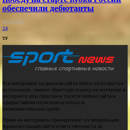
обеспечили дебютанты
06.08.2026
24
TF
Все материалы на данном сайте взяты из открытых
источников - имеют обратную ссылку на материал в
интернете или присланы посетителями сайта и
предоставляются исключительно в
ознакомительных целях.
Права на материалы принадлежат их владельцам.
Администрация сайта ответственности за