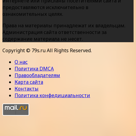
интернете или присланы посетителями сайта и
предоставляются исключительно в
ознакомительных целях.
Права на материалы принадлежат их владельцам.
Администрация сайта ответственности за
содержание материала не несет.
Copyright © 79s.ru All Rights Reserved.
О нас
Политика DMCA
Правообладателям
Карта сайта
Контакты
Политика конфедициальности