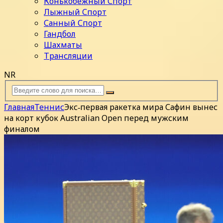
Конькобежный Спорт
Лыжный Спорт
Санный Спорт
Гандбол
Шахматы
Трансляции
NR
Главная
Теннис
Экс‑первая ракетка мира Сафин вынес
на корт кубок Australian Open перед мужским
финалом