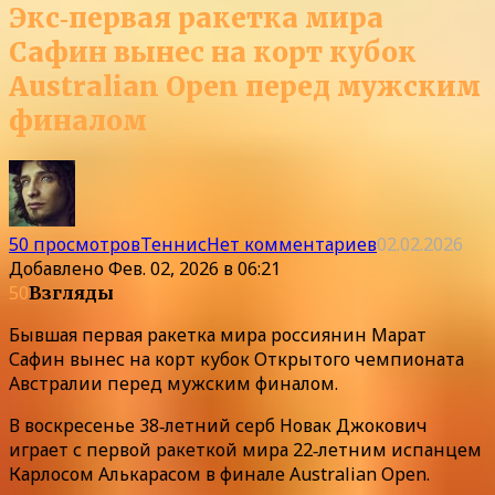
Экс‑первая ракетка мира
Сафин вынес на корт кубок
Australian Open перед мужским
финалом
50 просмотров
Теннис
Нет комментариев
02.02.2026
Добавлено
Фев. 02, 2026 в 06:21
50
Взгляды
Бывшая первая ракетка мира россиянин Марат
Сафин вынес на корт кубок Открытого чемпионата
Австралии перед мужским финалом.
В воскресенье 38‑летний серб Новак Джокович
играет с первой ракеткой мира 22‑летним испанцем
Карлосом Алькарасом в финале Australian Open.