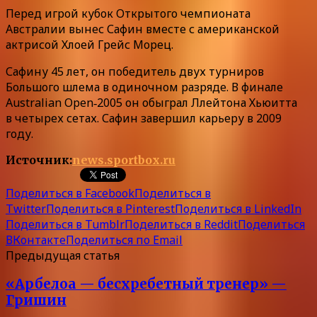
Перед игрой кубок Открытого чемпионата
Австралии вынес Сафин вместе с американской
актрисой Хлоей Грейс Морец.
Сафину 45 лет, он победитель двух турниров
Большого шлема в одиночном разряде. В финале
Australian Open‑2005 он обыграл Ллейтона Хьюитта
в четырех сетах. Сафин завершил карьеру в 2009
году.
Источник:
news.sportbox.ru
Поделиться в Facebook
Поделиться в
Twitter
Поделиться в Pinterest
Поделиться в LinkedIn
Поделиться в Tumblr
Поделиться в Reddit
Поделиться
ВКонтакте
Поделиться по Email
Предыдущая статья
«Арбелоа — бесхребетный тренер» —
Гришин