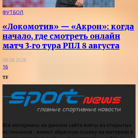
ФУТБОЛ
«Локомотив» — «Акрон»: когда
начало, где смотреть онлайн
матч 3‑го тура РПЛ 8 августа
08.08.2026
16
TF
Все материалы на данном сайте взяты из открытых
источников - имеют обратную ссылку на материал в