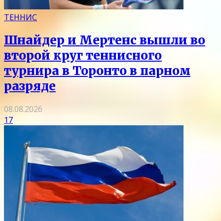
ТЕННИС
Шнайдер и Мертенс вышли во
второй круг теннисного
турнира в Торонто в парном
разряде
08.08.2026
17