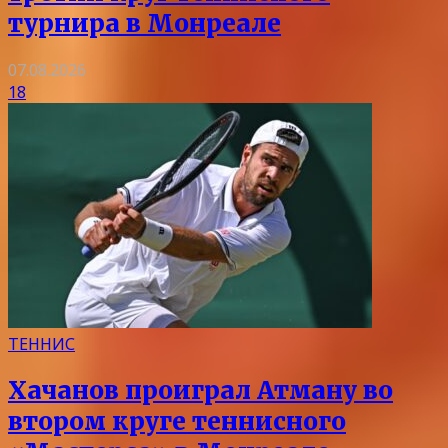
турнира в Монреале
07.08.2026
18
ТЕННИС
Хачанов проиграл Атману во
втором круге теннисного