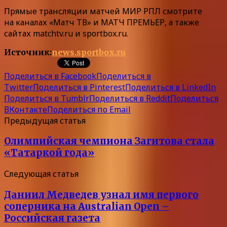
Прямые трансляции матчей МИР РПЛ смотрите
на каналах «Матч ТВ» и МАТЧ ПРЕМЬЕР, а также
сайтах matchtv.ru и sportbox.ru.
Источник:
news.sportbox.ru
Поделиться в Facebook
Поделиться в
Twitter
Поделиться в Pinterest
Поделиться в LinkedIn
Поделиться в Tumblr
Поделиться в Reddit
Поделиться
ВКонтакте
Поделиться по Email
Предыдущая статья
Олимпийская чемпиона Загитова стала
«Татаркой года»
Следующая статья
Даниил Медведев узнал имя первого
соперника на Australian Open –
Российская газета