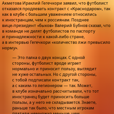
Ахметова Ираклий Гегечкори заявил, что футболист
отказался продлевать контракт с «Краснодаром», так
как в клубе с большим уважением относились
к иностранцам, чем к россиянам. Позднее
вице‑президент «быков» Валерий Бубнов сказал, что
в команде не делят футболистов по паспорту
и принадлежности к какой‑либо стране,
а в интервью Гегечкори «количество лжи превысило
норму».
— Это палка о двух концах. С одной
стороны, футболист вроде играет
нормально и приносит пользу, выглядит
не хуже остальных. Но с другой стороны,
с тобой подписали контракт так,
а с каким‑то легионером — так. Может,
в клубе изначально рассчитывали, что тот
иностранец будет приносить больше
пользы, а у него не складывается. Знаете,
раньше так было, что местным игрокам
платили немножко меньше, чем