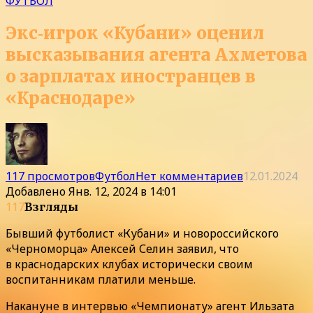
ФУТБОЛ
Экс‑игрок «Кубани» оценил
высказывания агента Ахметова
о зарплатах иностранцев в
«Краснодаре»
117 просмотров
Футбол
Нет комментариев
12.01.2024
Добавлено
Янв. 12, 2024 в 14:01
117
Взгляды
Бывший футболист «Кубани» и новороссийского
«Черноморца» Алексей Селин заявил, что
в краснодарских клубах исторически своим
воспитанникам платили меньше.
Накануне в интервью «Чемпионату» агент Ильзата