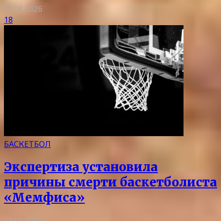
09.08.2026
18
БАСКЕТБОЛ
Экспертиза установила
причины смерти баскетболиста
«Мемфиса»
09.08.2026