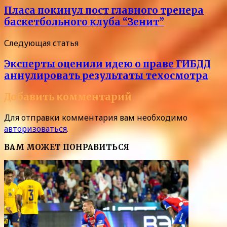
Пласа покинул пост главного тренера
баскетбольного клуба “Зенит”
Следующая статья
Эксперты оценили идею о праве ГИБДД
аннулировать результаты техосмотра
Добавить комментарий
Для отправки комментария вам необходимо
авторизоваться
.
ВАМ МОЖЕТ ПОНРАВИТЬСЯ