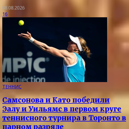
08.08.2026
16
ТЕННИС
Самсонова и Като победили
Эалу и Уильямс в первом круге
теннисного турнира в Торонто в
парном разряде