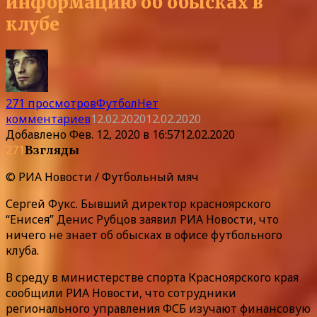
информацию об обысках в
клубе
271 просмотров
Футбол
Нет
комментариев
12.02.2020
12.02.2020
Добавлено
Фев. 12, 2020 в 16:57
12.02.2020
271
Взгляды
© РИА Новости / Футбольный мяч
Сергей Фукс. Бывший директор красноярского
“Енисея” Денис Рубцов заявил РИА Новости, что
ничего не знает об обысках в офисе футбольного
клуба.
В среду в министерстве спорта Красноярского края
сообщили РИА Новости, что сотрудники
регионального управления ФСБ изучают финансовую