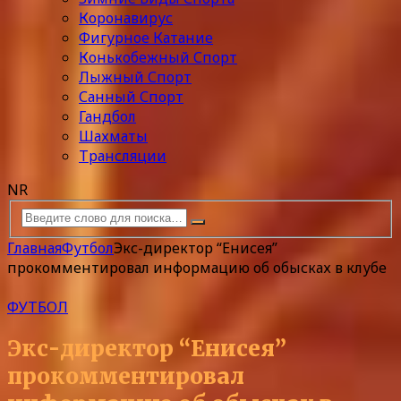
Коронавирус
Фигурное Катание
Конькобежный Спорт
Лыжный Спорт
Санный Спорт
Гандбол
Шахматы
Трансляции
NR
Главная
Футбол
Экс-директор “Енисея”
прокомментировал информацию об обысках в клубе
ФУТБОЛ
Экс-директор “Енисея”
прокомментировал