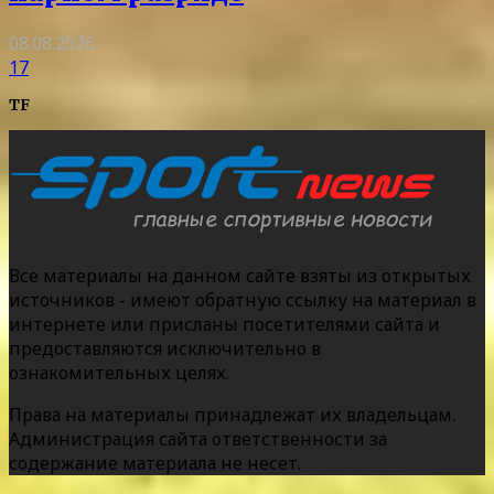
08.08.2026
17
TF
Все материалы на данном сайте взяты из открытых
источников - имеют обратную ссылку на материал в
интернете или присланы посетителями сайта и
предоставляются исключительно в
ознакомительных целях.
Права на материалы принадлежат их владельцам.
Администрация сайта ответственности за
содержание материала не несет.