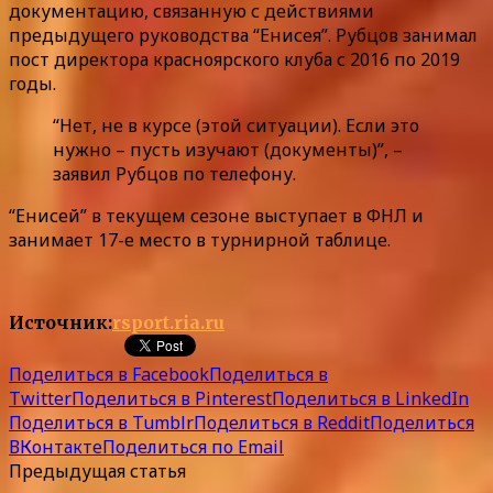
документацию, связанную с действиями
предыдущего руководства “Енисея”. Рубцов занимал
пост директора красноярского клуба с 2016 по 2019
годы.
“Нет, не в курсе (этой ситуации). Если это
нужно – пусть изучают (документы)”, –
заявил Рубцов по телефону.
“Енисей” в текущем сезоне выступает в ФНЛ и
занимает 17-е место в турнирной таблице.
Источник:
rsport.ria.ru
Поделиться в Facebook
Поделиться в
Twitter
Поделиться в Pinterest
Поделиться в LinkedIn
Поделиться в Tumblr
Поделиться в Reddit
Поделиться
ВКонтакте
Поделиться по Email
Предыдущая статья