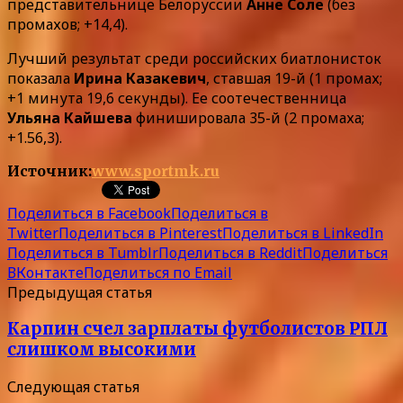
представительнице Белоруссии
Анне Соле
(без
промахов; +14,4).
Лучший результат среди российских биатлонисток
показала
Ирина Казакевич
, ставшая 19-й (1 промах;
+1 минута 19,6 секунды). Ее соотечественница
Ульяна Кайшева
финишировала 35-й (2 промаха;
+1.56,3).
Источник:
www.sportmk.ru
Поделиться в Facebook
Поделиться в
Twitter
Поделиться в Pinterest
Поделиться в LinkedIn
Поделиться в Tumblr
Поделиться в Reddit
Поделиться
ВКонтакте
Поделиться по Email
Предыдущая статья
Карпин счел зарплаты футболистов РПЛ
слишком высокими
Следующая статья