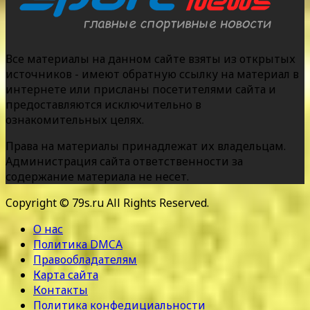
Все материалы на данном сайте взяты из открытых
источников - имеют обратную ссылку на материал в
интернете или присланы посетителями сайта и
предоставляются исключительно в
ознакомительных целях.
Права на материалы принадлежат их владельцам.
Администрация сайта ответственности за
содержание материала не несет.
Copyright © 79s.ru All Rights Reserved.
О нас
Политика DMCA
Правообладателям
Карта сайта
Контакты
Политика конфедициальности