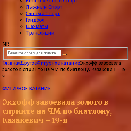
Конькобежный Спорт
Лыжный Спорт
Санный Спорт
Гандбол
Шахматы
Трансляции
NR
Главная
Другое
Фигурное катание
Экхофф завоевала
золото в спринте на ЧМ по биатлону, Казакевич – 19-
я
ФИГУРНОЕ КАТАНИЕ
Экхофф завоевала золото в
спринте на ЧМ по биатлону,
Казакевич – 19-я