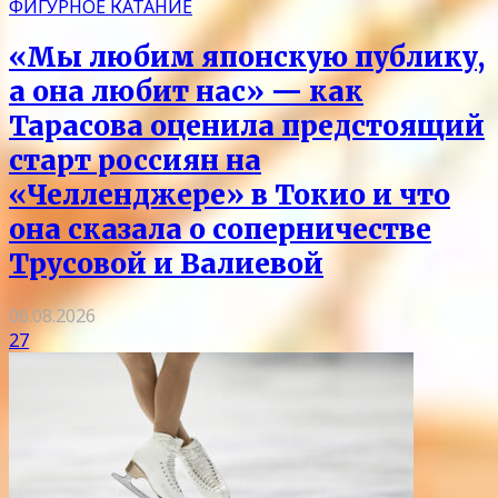
ФИГУРНОЕ КАТАНИЕ
«Мы любим японскую публику,
а она любит нас» — как
Тарасова оценила предстоящий
старт россиян на
«Челленджере» в Токио и что
она сказала о соперничестве
Трусовой и Валиевой
06.08.2026
27