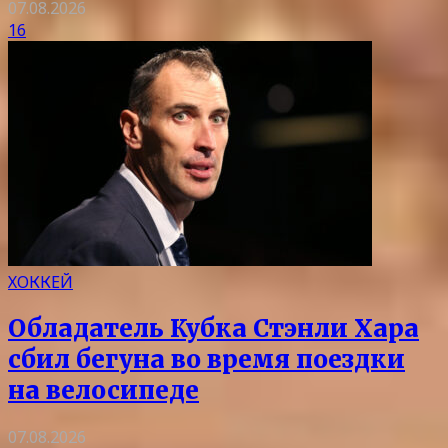
07.08.2026
16
ХОККЕЙ
Обладатель Кубка Стэнли Хара
сбил бегуна во время поездки
на велосипеде
07.08.2026