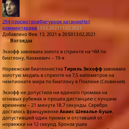
294 просмотров
Фигурное катание
Нет
комментариев
13.02.2021
13.02.2021
Добавлено
Фев. 13, 2021 в 20:50
13.02.2021
294
Взгляды
Экхофф завоевала золото в спринте на ЧМ по
биатлону, Казакевич – 19-я
Норвежская биатлонистка
Тириль Экхофф
завоевала
золотую медаль в спринте на 7,5 километров на
чемпионате мира по биатлону в Поклюке (Словения).
Экхофф не допустила ни единого промаха на
огневых рубежах и прошла дистанцию с лучшим
временем – 21 минута 18,7 секунды. Серебро
досталось француженке
Анаис Шевалье-Буше
,
допустившей один промах и отставшей от
норвежки на 12 секунд. Бронза ушла