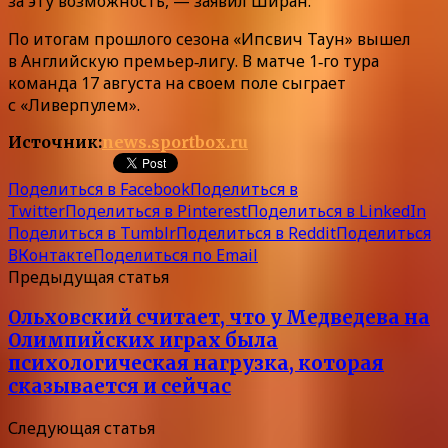
за эту возможность, — заявил Ширан.
По итогам прошлого сезона «Ипсвич Таун» вышел
в Английскую премьер‑лигу. В матче 1‑го тура
команда 17 августа на своем поле сыграет
с «Ливерпулем».
Источник:
news.sportbox.ru
Поделиться в Facebook
Поделиться в
Twitter
Поделиться в Pinterest
Поделиться в LinkedIn
Поделиться в Tumblr
Поделиться в Reddit
Поделиться
ВКонтакте
Поделиться по Email
Предыдущая статья
Ольховский считает, что у Медведева на
Олимпийских играх была
психологическая нагрузка, которая
сказывается и сейчас
Следующая статья