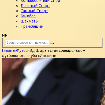
Конькобежный Спорт
Лыжный Спорт
Санный Спорт
Гандбол
Шахматы
Трансляции
NR
Главная
Футбол
Эд Ширан стал совладельцем
футбольного клуба «Ипсвич»