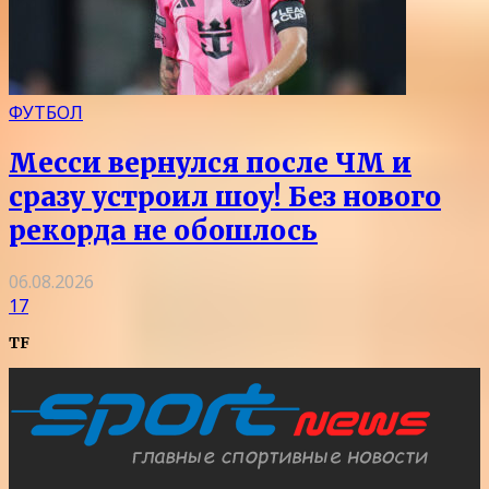
ФУТБОЛ
Месси вернулся после ЧМ и
сразу устроил шоу! Без нового
рекорда не обошлось
06.08.2026
17
TF