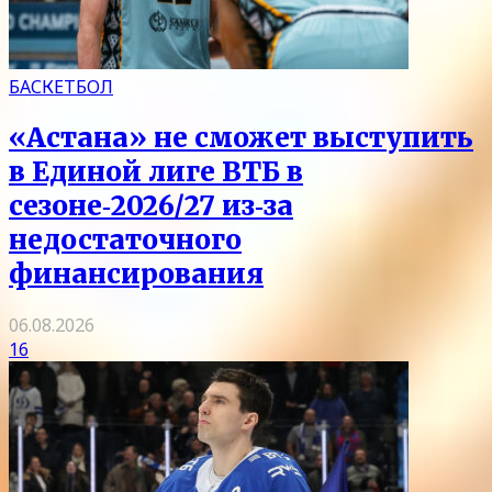
БАСКЕТБОЛ
«Астана» не сможет выступить
в Единой лиге ВТБ в
сезоне‑2026/27 из‑за
недостаточного
финансирования
06.08.2026
16