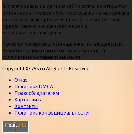
Все материалы на данном сайте взяты из открытых
источников - имеют обратную ссылку на материал в
интернете или присланы посетителями сайта и
предоставляются исключительно в
ознакомительных целях.
Права на материалы принадлежат их владельцам.
Администрация сайта ответственности за
содержание материала не несет.
Copyright © 79s.ru All Rights Reserved.
О нас
Политика DMCA
Правообладателям
Карта сайта
Контакты
Политика конфедициальности