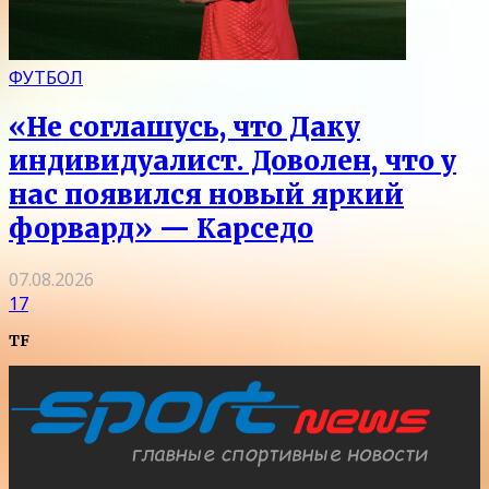
ФУТБОЛ
«Не соглашусь, что Даку
индивидуалист. Доволен, что у
нас появился новый яркий
форвард» — Карседо
07.08.2026
17
TF