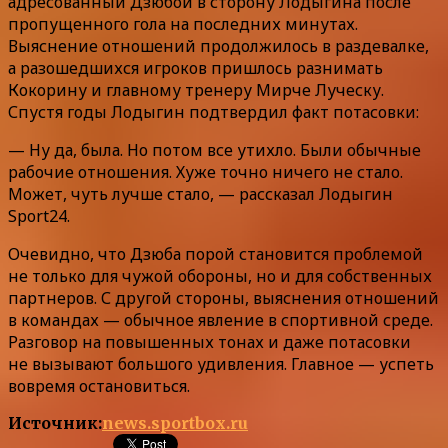
адресованный Дзюбой в сторону Лодыгина после
пропущенного гола на последних минутах.
Выяснение отношений продолжилось в раздевалке,
а разошедшихся игроков пришлось разнимать
Кокорину и главному тренеру Мирче Луческу.
Спустя годы Лодыгин подтвердил факт потасовки:
— Ну да, была. Но потом все утихло. Были обычные
рабочие отношения. Хуже точно ничего не стало.
Может, чуть лучше стало, — рассказал Лодыгин
Sport24.
Очевидно, что Дзюба порой становится проблемой
не только для чужой обороны, но и для собственных
партнеров. С другой стороны, выяснения отношений
в командах — обычное явление в спортивной среде.
Разговор на повышенных тонах и даже потасовки
не вызывают большого удивления. Главное — успеть
вовремя остановиться.
Источник:
news.sportbox.ru