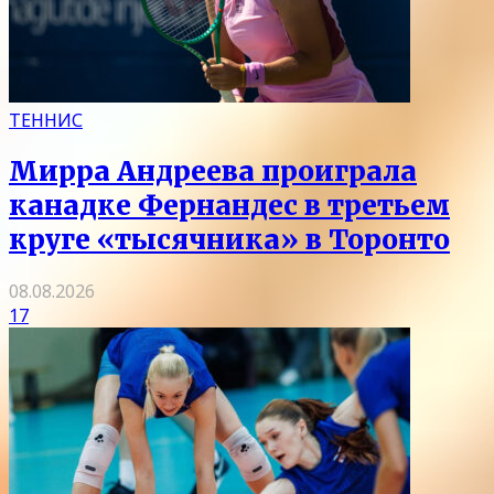
ТЕННИС
Мирра Андреева проиграла
канадке Фернандес в третьем
круге «тысячника» в Торонто
08.08.2026
17