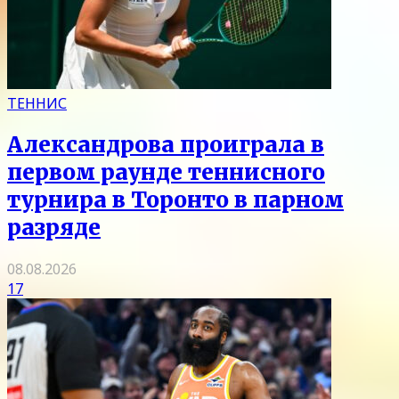
ТЕННИС
Александрова проиграла в
первом раунде теннисного
турнира в Торонто в парном
разряде
08.08.2026
17