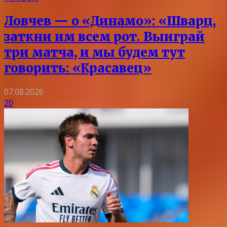
Ловчев — о «Динамо»: «Шварц,
заткни им всем рот. Выиграй
три матча, и мы будем тут
говорить: «Красавец»
07.08.2026
20