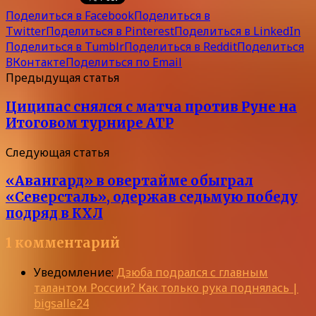
Поделиться в Facebook
Поделиться в
Twitter
Поделиться в Pinterest
Поделиться в LinkedIn
Поделиться в Tumblr
Поделиться в Reddit
Поделиться
ВКонтакте
Поделиться по Email
Предыдущая статья
Циципас снялся с матча против Руне на
Итоговом турнире ATP
Следующая статья
«Авангард» в овертайме обыграл
«Северсталь», одержав седьмую победу
подряд в КХЛ
1 комментарий
Уведомление:
Дзюба подрался с главным
талантом России? Как только рука поднялась |
bigsalle24