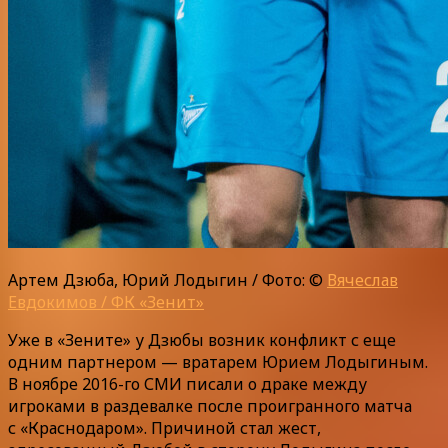
Артем Дзюба, Юрий Лодыгин / Фото: ©
Вячеслав
Евдокимов / ФК «Зенит»
Уже в «Зените» у Дзюбы возник конфликт с еще
одним партнером — вратарем Юрием Лодыгиным.
В ноябре 2016-го СМИ писали о драке между
игроками в раздевалке после проигранного матча
с «Краснодаром». Причиной стал жест,