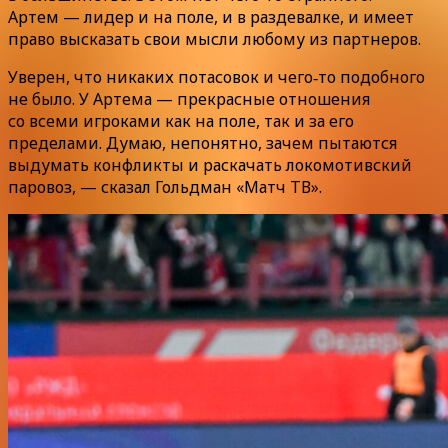
Артем — лидер и на поле, и в раздевалке, и имеет
право высказать свои мысли любому из партнеров.
Уверен, что никаких потасовок и чего‑то подобного
не было. У Артема — прекрасные отношения
со всеми игроками как на поле, так и за его
пределами. Думаю, непонятно, зачем пытаются
выдумать конфликты и раскачать локомотивский
паровоз, — сказал Гольдман «Матч ТВ».