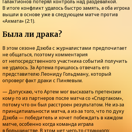
Галактионов потерял контроль над раздевалкой.
В итоге конфликт удалось быстро замять, а оба игрока
вышли в основе уже в следующем матче против
«Ахмата» (2:1).
Была ли драка?
В этом сезоне Дзюба с журналистами предпочитает
не общаться, поэтому комментария
от непосредственного участника событий получить
не удалось. За Артема пришлось отвечать его
представителю Леониду Гольдману, который
опроверг факт драки с Пиняевым.
— Допускаю, что Артем мог высказать претензии
кому‑то из партнеров после матча со «Спартаком»,
потому что он был расстроен результатом. Не из‑за
принципиальности матча, а из‑за того, что по духу
Дзюба — победитель и хочет побеждать в каждом
матче, особенно когда команда играла
в большинстве. В этом нет чего‑то странного: