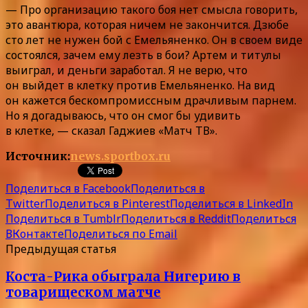
— Про организацию такого боя нет смысла говорить,
это авантюра, которая ничем не закончится. Дзюбе
сто лет не нужен бой с Емельяненко. Он в своем виде
состоялся, зачем ему лезть в бои? Артем и титулы
выиграл, и деньги заработал. Я не верю, что
он выйдет в клетку против Емельяненко. На вид
он кажется бескомпромиссным драчливым парнем.
Но я догадываюсь, что он смог бы удивить
в клетке, — сказал Гаджиев «Матч ТВ».
Источник:
news.sportbox.ru
Поделиться в Facebook
Поделиться в
Twitter
Поделиться в Pinterest
Поделиться в LinkedIn
Поделиться в Tumblr
Поделиться в Reddit
Поделиться
ВКонтакте
Поделиться по Email
Предыдущая статья
Коста-Рика обыграла Нигерию в
товарищеском матче