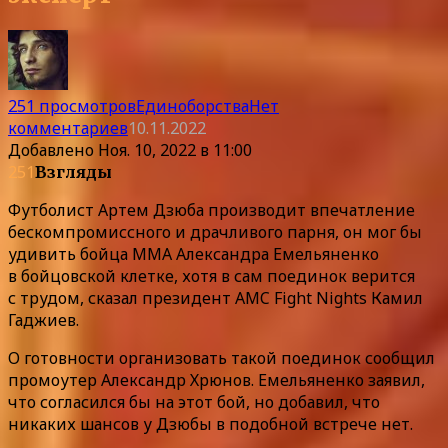
251 просмотров
Единоборства
Нет
комментариев
10.11.2022
Добавлено
Ноя. 10, 2022 в 11:00
251
Взгляды
Футболист Артем Дзюба производит впечатление
бескомпромиссного и драчливого парня, он мог бы
удивить бойца ММА Александра Емельяненко
в бойцовской клетке, хотя в сам поединок верится
с трудом, сказал президент AMC Fight Nights Камил
Гаджиев.
О готовности организовать такой поединок сообщил
промоутер Александр Хрюнов. Емельяненко заявил,
что согласился бы на этот бой, но добавил, что
никаких шансов у Дзюбы в подобной встрече нет.