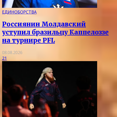
ЕДИНОБОРСТВА
Россиянин Молдавский
уступил бразильцу Каппелоззе
на турнире PFL
08.08.2026
21