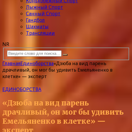
Конькобежный Спорт
Лыжный Спорт
Санный Спорт
Гандбол
Шахматы
Трансляции
NR
Главная
Единоборства
«Дзюба на вид парень
драчливый, он мог бы удивить Емельяненко в
клетке» — эксперт
ЕДИНОБОРСТВА
«Дзюба на вид парень
драчливый, он мог бы удивить
Емельяненко в клетке» —
эксперт