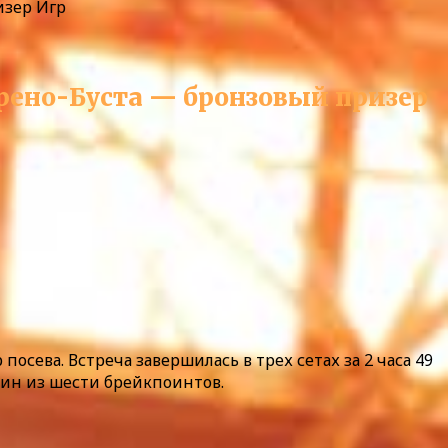
изер Игр
рено-Буста — бронзовый призер
сева. Встреча завершилась в трех сетах за 2 часа 49
дин из шести брейкпоинтов.