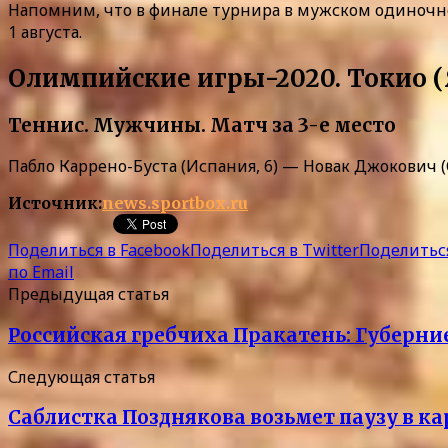
Напомним, что в финале турнира в мужском одиночно
1 августа.
Олимпийские игры-2020. Токио 
Теннис. Мужчины. Матч за 3-е место
Пабло Каррено-Буста (Испания, 6) — Новак Джокович (Серби
Источник:
news.sportbox.ru
Поделиться в Facebook
Поделиться в Twitter
Поделиться
по Email
Предыдущая статья
Российская гребчиха Пракатень: Губерниев
Следующая статья
Саблистка Позднякова возьмет паузу в к