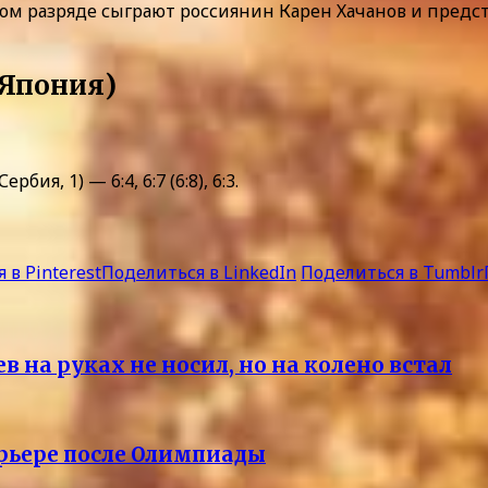
м разряде сыграют россиянин Карен Хачанов и предста
(Япония)
я, 1) — 6:4, 6:7 (6:8), 6:3.
 в Pinterest
Поделиться в LinkedIn
Поделиться в Tumblr
 на руках не носил, но на колено встал
арьере после Олимпиады