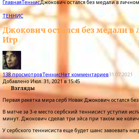
Главная
Теннис
Джокович остался без медали в лично
ТЕННИС
Джокович остался без медали в
Игр
138 просмотров
Теннис
Нет комментариев
31.07.2021
Добавлено
Июл. 31, 2021 в 15:45
138
Взгляды
Первая ракетка мира серб Новак Джокович остался бе
В матче за 3-е место сербский теннисист уступил исп
минут. Джокович сделал три эйса при таком же коли
У сербского теннисиста еще будет шанс завоевать нагр