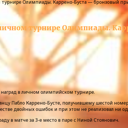
м турнире Олимпиады. Каррено-Буста — бронзовый пр
 личном турнире Олимпиады. Кар
з наград в личном олимпийском турнире.
анцу Пабло Каррено-Бусте, получившему шестой номер по
честве двойных ошибок и при этом не реализовал ни о
аду в матче за 3-е место в паре с Ниной Стоянович.