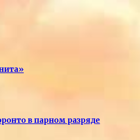
енита»
оронто в парном разряде