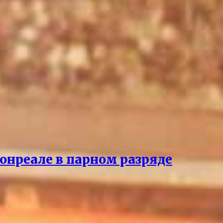
онреале в парном разряде