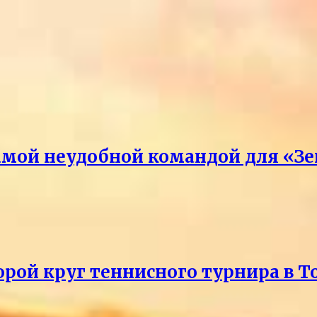
амой неудобной командой для «З
рой круг теннисного турнира в Т