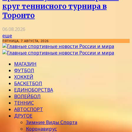
круг теннисного турнира в
Торонто
06.08.2026
еще
ПЯТНИЦА, 7 АВГУСТА, 2026
МАГАЗИН
ФУТБОЛ
ХОККЕЙ
БАСКЕТБОЛ
ЕДИНОБОРСТВА
ВОЛЕЙБОЛ
ТЕННИС
АВТОСПОРТ
ДРУГОЕ
Зимние Виды Спорта
Коронавирус