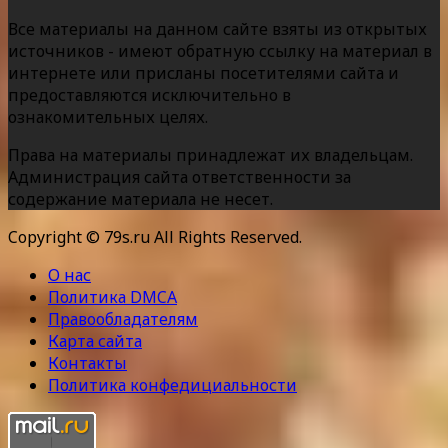
Все материалы на данном сайте взяты из открытых
источников - имеют обратную ссылку на материал в
интернете или присланы посетителями сайта и
предоставляются исключительно в
ознакомительных целях.
Права на материалы принадлежат их владельцам.
Администрация сайта ответственности за
содержание материала не несет.
Copyright © 79s.ru All Rights Reserved.
О нас
Политика DMCA
Правообладателям
Карта сайта
Контакты
Политика конфедициальности