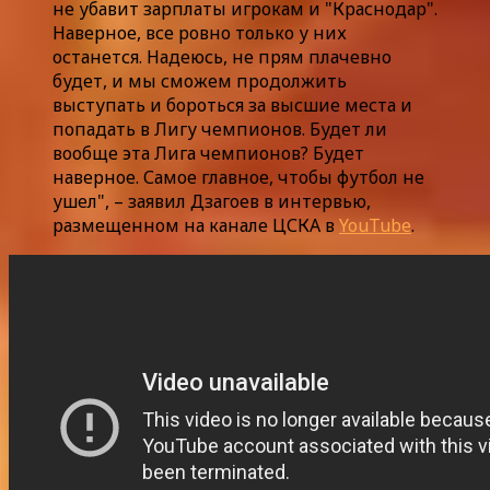
не убавит зарплаты игрокам и "Краснодар".
Наверное, все ровно только у них
останется. Надеюсь, не прям плачевно
будет, и мы сможем продолжить
выступать и бороться за высшие места и
попадать в Лигу чемпионов. Будет ли
вообще эта Лига чемпионов? Будет
наверное. Самое главное, чтобы футбол не
ушел", – заявил Дзагоев в интервью,
размещенном на канале ЦСКА в
YouTube
.