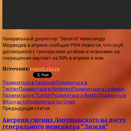
Генеральный директор “Зенита” Александр
Медведев в апреле сообщил РИА Новости, что клуб
договорился с тренерским штабом и игроками на
сокращение зарплат на 50% в апреле и мае.
Источник:
rsport.ria.ru
Поделиться в Facebook
Поделиться в
Twitter
Поделиться в Pinterest
Поделиться в LinkedIn
Поделиться в Tumblr
Поделиться в Reddit
Поделиться
ВКонтакте
Поделиться по Email
Предыдущая статья
Аверкин сменил Лопушанского на посту
генерального менеджера “Дизеля”