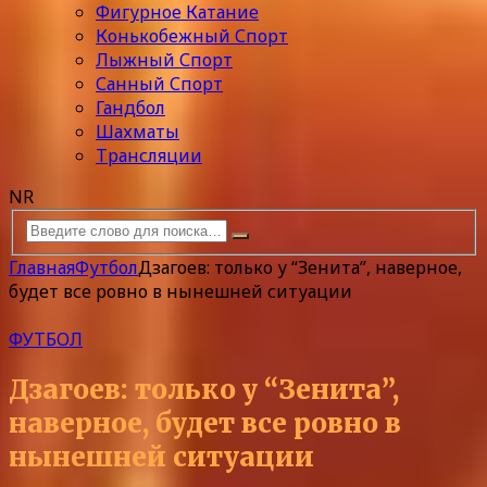
Фигурное Катание
Конькобежный Спорт
Лыжный Спорт
Санный Спорт
Гандбол
Шахматы
Трансляции
NR
Главная
Футбол
Дзагоев: только у “Зенита”, наверное,
будет все ровно в нынешней ситуации
ФУТБОЛ
Дзагоев: только у “Зенита”,
наверное, будет все ровно в
нынешней ситуации