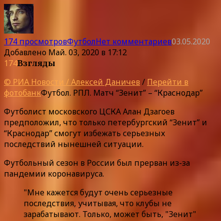
174 просмотров
Футбол
Нет комментариев
03.05.2020
Добавлено
Май. 03, 2020 в 17:12
174
Взгляды
© РИА Новости / Алексей Даничев
/
Перейти в
фотобанк
Футбол. РПЛ. Матч “Зенит” – “Краснодар”
Футболист московского ЦСКА Алан Дзагоев
предположил, что только петербургский “Зенит” и
“Краснодар” смогут избежать серьезных
последствий нынешней ситуации.
Футбольный сезон в России был прерван из-за
пандемии коронавируса.
"Мне кажется будут очень серьезные
последствия, учитывая, что клубы не
зарабатывают. Только, может быть, "Зенит"