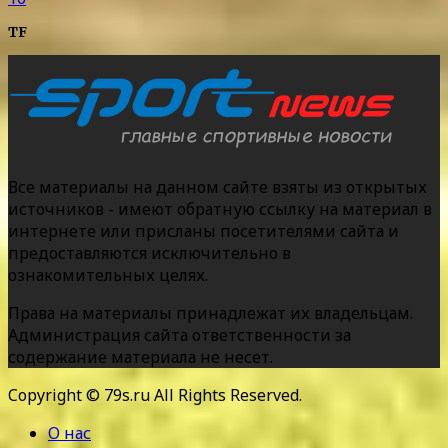
TF
Все материалы на данном сайте взяты из открытых
источников - имеют обратную ссылку на материал в
интернете или присланы посетителями сайта и
предоставляются исключительно в
ознакомительных целях.
Права на материалы принадлежат их владельцам.
Администрация сайта ответственности за
содержание материала не несет.
Copyright © 79s.ru All Rights Reserved.
О нас