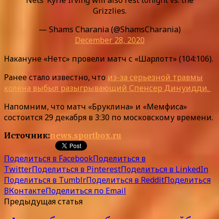
Grizzlies.
— Shams Charania (@ShamsCharania)
December 28, 2020
Накануне «Нетс» провели матч с «Шарлотт» (104:106).
Ранее стало известно, что
из-за серьезной травмы
колена выбыл разыгрывающий Спенсер Динуидди.
Напомним, что матч «Бруклина» и «Мемфиса»
состоится 29 декабря в 3:30 по московскому времени.
Источник:
news.sportbox.ru
Поделиться в Facebook
Поделиться в
Twitter
Поделиться в Pinterest
Поделиться в LinkedIn
Поделиться в Tumblr
Поделиться в Reddit
Поделиться
ВКонтакте
Поделиться по Email
Предыдущая статья