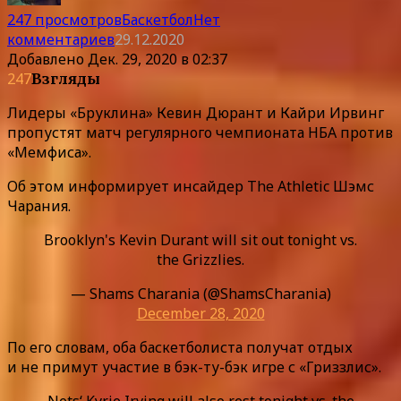
247 просмотров
Баскетбол
Нет
комментариев
29.12.2020
Добавлено
Дек. 29, 2020 в 02:37
247
Взгляды
Лидеры «Бруклина» Кевин Дюрант и Кайри Ирвинг
пропустят матч регулярного чемпионата НБА против
«Мемфиса».
Об этом информирует инсайдер The Athletic Шэмс
Чарания.
Brooklyn's Kevin Durant will sit out tonight vs.
the Grizzlies.
— Shams Charania (@ShamsCharania)
December 28, 2020
По его словам, оба баскетболиста получат отдых
и не примут участие в бэк-ту-бэк игре с «Гриззлис».
Nets‘ Kyrie Irving will also rest tonight vs. the