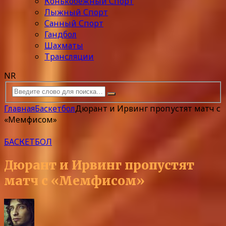
Конькобежный Спорт
Лыжный Спорт
Санный Спорт
Гандбол
Шахматы
Трансляции
NR
Главная
Баскетбол
Дюрант и Ирвинг пропустят матч с
«Мемфисом»
БАСКЕТБОЛ
Дюрант и Ирвинг пропустят
матч с «Мемфисом»