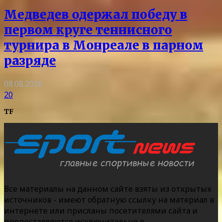
Медведев одержал победу в
первом круге теннисного
турнира в Монреале в парном
разряде
08.08.2026
20
TF
Все материалы на данном сайте взяты из открытых
источников - имеют обратную ссылку на материал в
интернете или присланы посетителями сайта и
предоставляются исключительно в