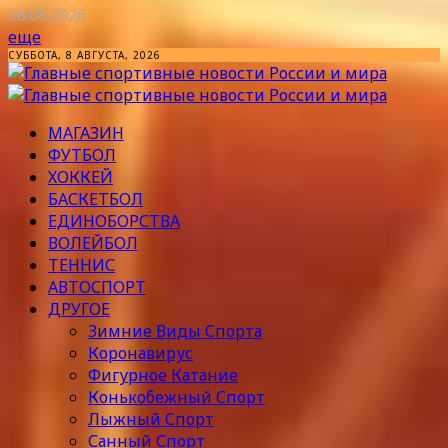
08.08.2026
еще
СУББОТА, 8 АВГУСТА, 2026
МАГАЗИН
ФУТБОЛ
ХОККЕЙ
БАСКЕТБОЛ
ЕДИНОБОРСТВА
ВОЛЕЙБОЛ
ТЕННИС
АВТОСПОРТ
ДРУГОЕ
Зимние Виды Спорта
Коронавирус
Фигурное Катание
Конькобежный Спорт
Лыжный Спорт
Санный Спорт