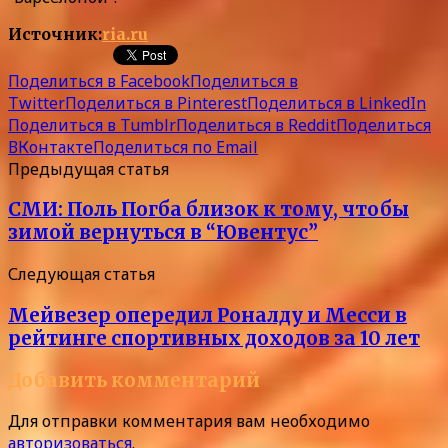
Источник:
ria.ru
Поделиться в Facebook
Поделиться в
Twitter
Поделиться в Pinterest
Поделиться в LinkedIn
Поделиться в Tumblr
Поделиться в Reddit
Поделиться
ВКонтакте
Поделиться по Email
Предыдущая статья
СМИ: Поль Погба близок к тому, чтобы
зимой вернуться в “Ювентус”
Следующая статья
Мейвезер опередил Роналду и Месси в
рейтинге спортивных доходов за 10 лет
Добавить комментарий
Для отправки комментария вам необходимо
авторизоваться
.