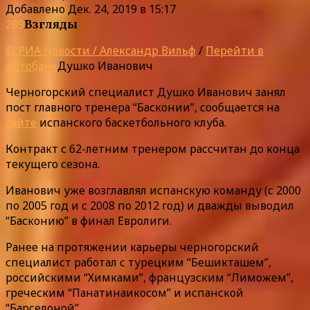
Добавлено
Дек. 24, 2019 в 15:17
289
Взгляды
© РИА Новости / Александр Вильф
/
Перейти в
фотобанк
Душко Иванович
Черногорский специалист Душко Иванович занял
пост главного тренера “Басконии”, сообщается на
сайте
испанского баскетбольного клуба.
Контракт с 62-летним тренером рассчитан до конца
текущего сезона.
Иванович уже возглавлял испанскую команду (с 2000
по 2005 год и с 2008 по 2012 год) и дважды выводил
“Басконию” в финал Евролиги.
Ранее на протяжении карьеры черногорский
специалист работал с турецким “Бешикташем”,
российскими “Химками”, французским “Лиможем”,
греческим “Панатинаикосом” и испанской
“Барселоной”.