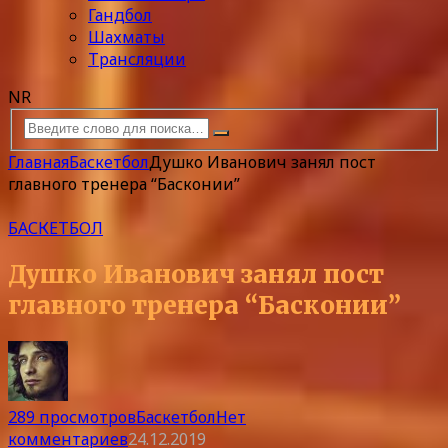
Гандбол
Шахматы
Трансляции
NR
Главная
Баскетбол
Душко Иванович занял пост
главного тренера “Басконии”
БАСКЕТБОЛ
Душко Иванович занял пост
главного тренера “Басконии”
289 просмотров
Баскетбол
Нет
комментариев
24.12.2019