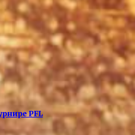
урнире PFL