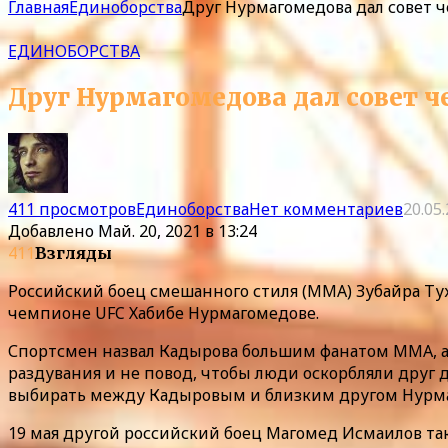
Главная
Единоборства
Друг Нурмагомедова дал совет ч
ЕДИНОБОРСТВА
Друг Нурмагомедова дал совет ч
411 просмотров
Единоборства
Нет комментариев
20.05
Добавлено
Май. 20, 2021 в 13:24
411
Взгляды
Российский боец смешанного стиля (MMA) Зубайра Тух
чемпионе UFC Хабибе Нурмагомедове.
Спортсмен назвал Кадырова большим фанатом MMA, а е
раздувания и не повод, чтобы люди оскорбляли друг др
выбирать между Кадыровым и близким другом Нурм
19 мая другой российский боец Магомед Исмаилов так