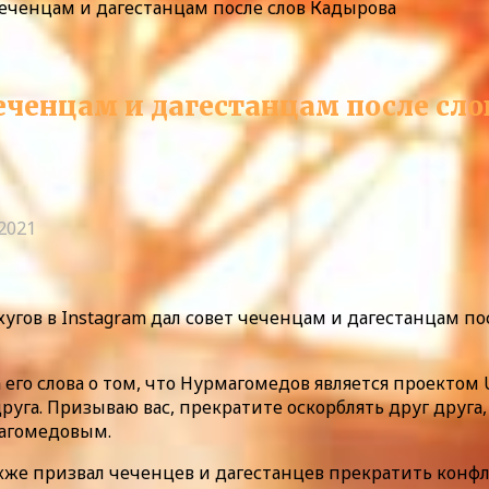
еченцам и дагестанцам после слов Кадырова
еченцам и дагестанцам после сл
.2021
угов в Instagram дал совет чеченцам и дагестанцам п
го слова о том, что Нурмагомедов является проектом U
уга. Призываю вас, прекратите оскорблять друг друга, 
агомедовым.
же призвал чеченцев и дагестанцев прекратить конфли