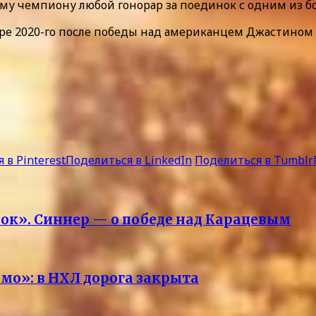
у чемпиону любой гонорар за поединок с одним из бо
бре 2020-го после победы над американцем Джастино
 в Pinterest
Поделиться в LinkedIn
Поделиться в Tumblr
ок». Синнер — о победе над Карацевым
мо»: в НХЛ дорога закрыта