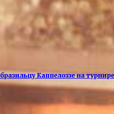
бразильцу Каппелоззе на турнире