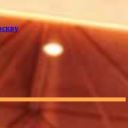
оскву