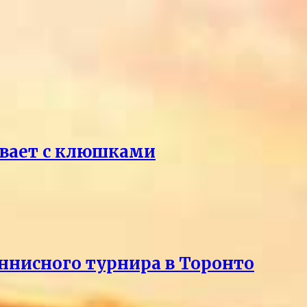
ивает с клюшками
еннисного турнира в Торонто