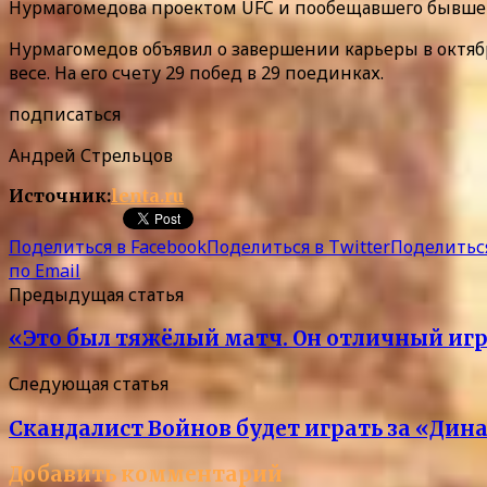
Нурмагомедова проектом UFC и пообещавшего бывшем
Нурмагомедов объявил о завершении карьеры в октя
весе. На его счету 29 побед в 29 поединках.
подписаться
Андрей Стрельцов
Источник:
lenta.ru
Поделиться в Facebook
Поделиться в Twitter
Поделиться
по Email
Предыдущая статья
«Это был тяжёлый матч. Он отличный игр
Следующая статья
Скандалист Войнов будет играть за «Дина
Добавить комментарий