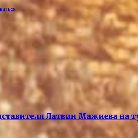
ваться
.
дставителя Латвии Мажиева на т