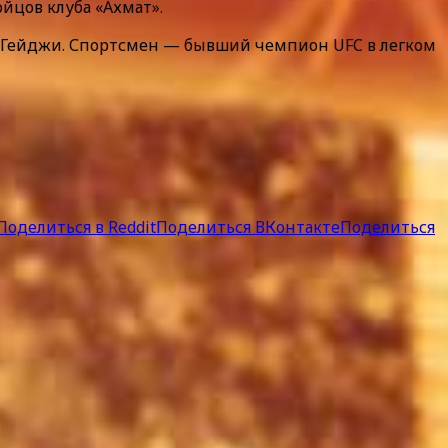
йцов клуба «Ахмат».
м Гейджи. Спортсмен — бывший чемпион UFC в легком
Поделиться в Reddit
Поделиться ВКонтакте
Поделиться