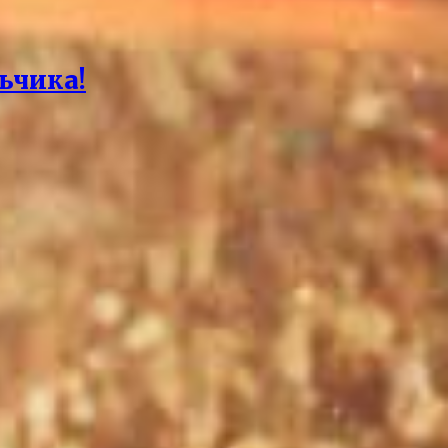
ьчика!