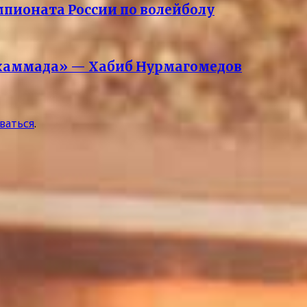
мпионата России по волейболу
ухаммада» — Хабиб Нурмагомедов
ваться
.