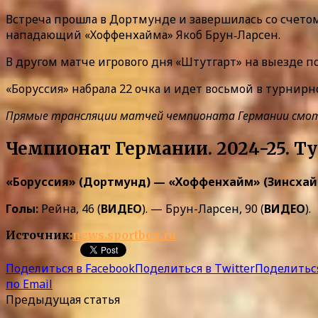
Встреча прошла в Дортмунде и завершилась со счетом
нападающий «Хоффенхайма» Якоб Брун‑Ларсен.
В другом матче игрового дня «Штутгарт» на выезде п
«Боруссия» набрала 22 очка и идет восьмой в турнирн
Прямые трансляции матчей чемпионата Германии смотрит
Чемпионат Германии. 2024-25. Ту
«Боруссия» (Дортмунд) — «Хоффенхайм» (Зинсхай
Голы:
Рейна, 46 (
ВИДЕО
). — Брун-Ларсен, 90 (
ВИДЕО
).
Источник:
news.sportbox.ru
Поделиться в Facebook
Поделиться в Twitter
Поделиться
по Email
Предыдущая статья