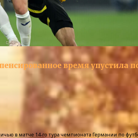
пенсированное время упустила 
ичью в матче 14‑го тура чемпионата Германии по футб