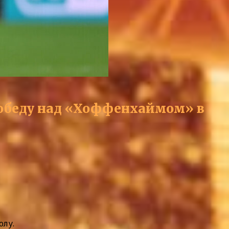
победу над «Хоффенхаймом» в
олу.