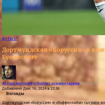
ФУТБОЛ
Дортмундская «Боруссия» в ком
Бундеслиге
49 просмотров
Футбол
Нет комментариев
16.12.2024
Добавлено
Дек. 16, 2024 в 23:36
49
Взгляды
Дортмундская «Боруссия» и «Хоффенхайм» сыграли вн