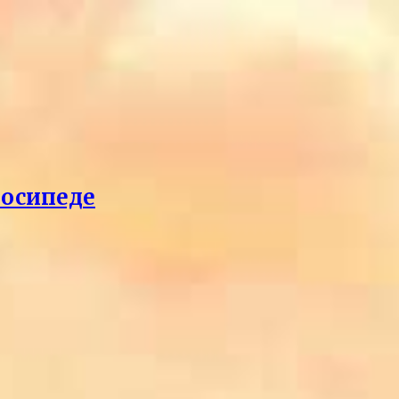
лосипеде