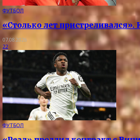
ФУТБОЛ
«Столько лет пристреливался».
07.08.2026
22
ФУТБОЛ
«Реал» продлил контракт с Вини