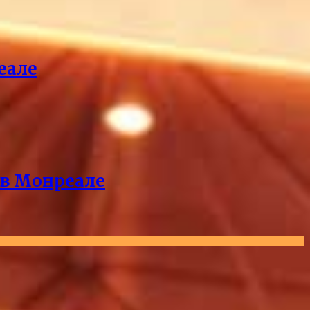
еале
 в Монреале