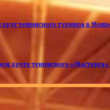
й круг теннисного турнира в Монр
ром круге теннисного «Мастерса»