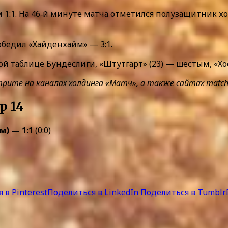
 1:1. На 46‑й минуте матча отметился полузащитник х
обедил «Хайденхайм» — 3:1.
ой таблице Бундеслиги, «Штутгарт» (23) — шестым, «Хо
е на каналах холдинга «Матч», а также сайтах matchtv.r
р 14
м) — 1:1
(0:0)
 в Pinterest
Поделиться в LinkedIn
Поделиться в Tumblr