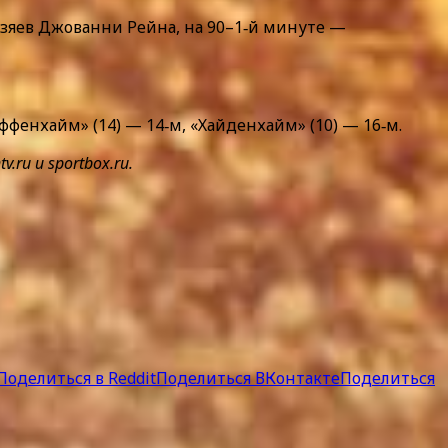
озяев Джованни Рейна, на 90–1‑й минуте —
ффенхайм» (14) — 14‑м, «Хайденхайм» (10) — 16‑м.
u и sportbox.ru.
Поделиться в Reddit
Поделиться ВКонтакте
Поделиться