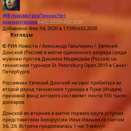
498 просмотров
Теннис
Нет
комментариев
04.02.2020
04.02.2020
Добавлено
Фев. 04, 2020 в 17:09
04.02.2020
498
Взгляды
© РИА Новости / Александр Гальперин / Евгений
Донской (Россия) в матче одиночного разряда среди
мужчин против Даниила Медведева (Россия) на
теннисном турнире St. Petersburg Open 2019 в Санкт-
Петербурге.
Россиянин Евгений Донской не смог пробиться во
второй раунд теннисного турнира в Пуне (Индия),
призовой фонд которого составляет почти 550 тысяч
долларов.
Донской во вторник в матче первого круга уступил
представителю Белоруссии Илье Ивашко со счетом
3:6, 2:6. Встреча продолжалась 1 час 9 минут.