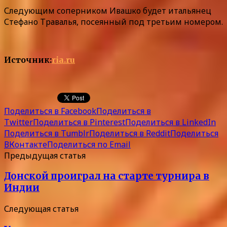
Следующим соперником Ивашко будет итальянец
Стефано Травалья, посеянный под третьим номером.
Источник:
ria.ru
Поделиться в Facebook
Поделиться в
Twitter
Поделиться в Pinterest
Поделиться в LinkedIn
Поделиться в Tumblr
Поделиться в Reddit
Поделиться
ВКонтакте
Поделиться по Email
Предыдущая статья
Донской проиграл на старте турнира в
Индии
Следующая статья