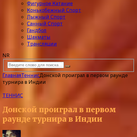
Фигурное Катание
Конькобежный Спорт
Лыжный Спорт
Санный Спорт
Гандбол
Шахматы
Трансляции
NR
Главная
Теннис
Донской проиграл в первом раунде
турнира в Индии
ТЕННИС
Донской проиграл в первом
раунде турнира в Индии