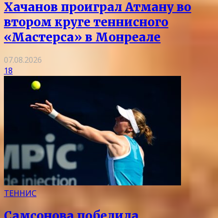
Хачанов проиграл Атману во
втором круге теннисного
«Мастерса» в Монреале
07.08.2026
18
ТЕННИС
Самсонова победила