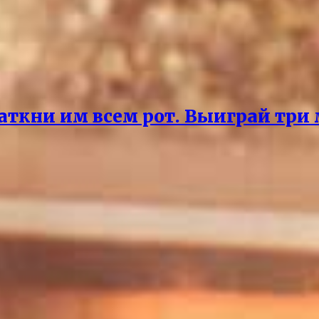
аткни им всем рот. Выиграй три 