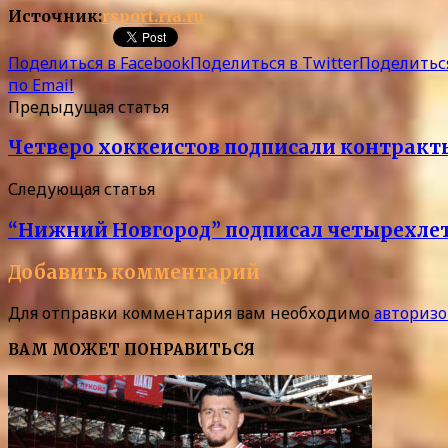
Источник:
rsport.ria.ru
Поделиться в Facebook
Поделиться в Twitter
Поделиться
по Email
Предыдущая статья
Четверо хоккеистов подписали контракт
Следующая статья
“Нижний Новгород” подписал четырехле
Добавить комментарий
Для отправки комментария вам необходимо
авторизо
ВАМ МОЖЕТ ПОНРАВИТЬСЯ