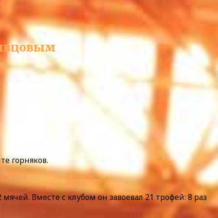
ривцовым
те горняков.
 мячей. Вместе с клубом он завоевал 21 трофей: 8 раз