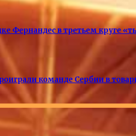
ке Фернандес в третьем круге «т
проиграли команде Сербии в това