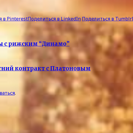
 в Pinterest
Поделиться в LinkedIn
Поделиться в Tumblr
ы с рижским “Динамо”
тний контракт с Платоновым
ваться
.