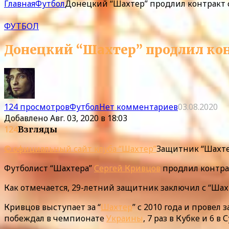
Главная
Футбол
Донецкий “Шахтер” продлил контракт
ФУТБОЛ
Донецкий “Шахтер” продлил ко
124 просмотров
Футбол
Нет комментариев
03.08.2020
Добавлено
Авг. 03, 2020 в 18:03
124
Взгляды
© официальный сайт клуба “Шахтер”
Защитник “Шахте
Футболист “Шахтера”
Сергей Кривцов
продлил контрак
Как отмечается, 29-летний защитник заключил с “Шахт
Кривцов выступает за “
Шахтер
” с 2010 года и провел
побеждал в чемпионате
Украины
, 7 раз в Кубке и 6 в