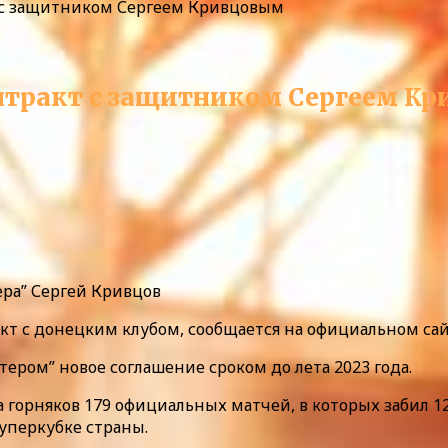
 с защитником Сергеем Кривцовым
нтракт с защитником Сергеем К
ра” Сергей Кривцов
т с донецким клубом, сообщается на официальном сай
ером” новое соглашение сроком до лета 2023 года.
 за горняков 179 официальных матчей, в которых забил 12
 Суперкубке страны.