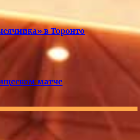
ысячника» в Торонто
рищеском матче