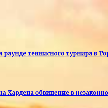
м раунде теннисного турнира в То
на Хардена обвинение в незакон