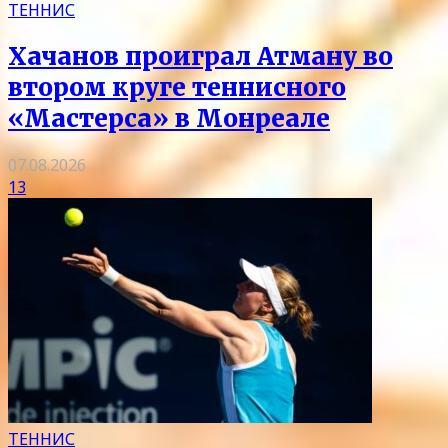
ТЕННИС
Хачанов проиграл Атману во
втором круге теннисного
«Мастерса» в Монреале
07.08.2026
13
ТЕННИС