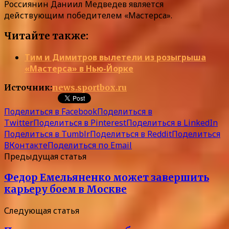
Россиянин Даниил Медведев является
действующим победителем «Мастерса».
Читайте также:
Тим и Димитров вылетели из розыгрыша
«Мастерса» в Нью-Йорке
Источник:
news.sportbox.ru
Поделиться в Facebook
Поделиться в
Twitter
Поделиться в Pinterest
Поделиться в LinkedIn
Поделиться в Tumblr
Поделиться в Reddit
Поделиться
ВКонтакте
Поделиться по Email
Предыдущая статья
Федор Емельяненко может завершить
карьеру боем в Москве
Следующая статья