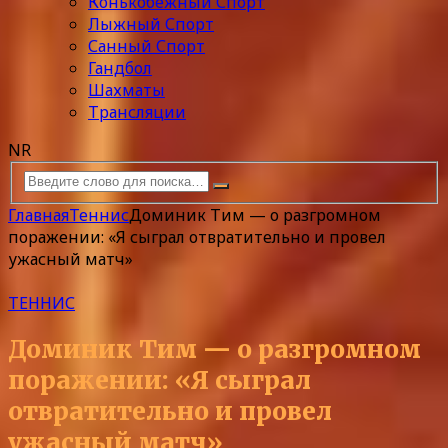
Конькобежный Спорт
Лыжный Спорт
Санный Спорт
Гандбол
Шахматы
Трансляции
NR
Главная
Теннис
Доминик Тим — о разгромном
поражении: «Я сыграл отвратительно и провел
ужасный матч»
ТЕННИС
Доминик Тим — о разгромном
поражении: «Я сыграл
отвратительно и провел
ужасный матч»