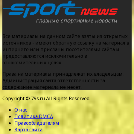
Все материалы на данном сайте взяты из открытых
источников - имеют обратную ссылку на материал в
интернете или присланы посетителями сайта и
предоставляются исключительно в
ознакомительных целях.
Права на материалы принадлежат их владельцам.
Администрация сайта ответственности за
содержание материала не несет.
Copyright © 79s.ru All Rights Reserved.
О нас
Политика DMCA
Правообладателям
Карта сайта