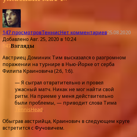
147 просмотров
Теннис
Нет комментариев
25.08.2020
Добавлено
Авг. 25, 2020 в 10:24
147
Взгляды
Австриец Доминик Тим высказался о разгромном
поражении на турнире в Нью-Йорке от серба
Филипа Краиновича (2:6, 1:6).
— Я сыграл отвратительно и провел
ужасный матч. Никак не мог найти свой
ритм. На приеме у меня действительно
были проблемы, — приводит слова Тима
TennisHead
.
Обыграв австрийца, Краинович в следующем круге
встретится с Фучовичем.