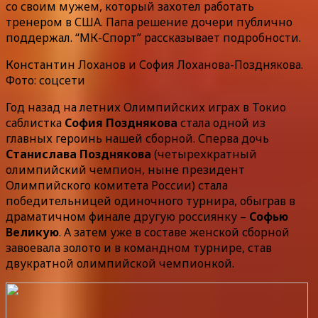
со своим мужем, который захотел работать
тренером в США. Папа решение дочери публично
поддержал. “МК-Спорт” рассказывает подробности.
Константин Лоханов и София Лоханова-Позднякова.
Фото: соцсети
Год назад на летних Олимпийских играх в Токио
саблистка
София Позднякова
стала одной из
главных героинь нашей сборной. Сперва дочь
Станислава Позднякова
(четырехкратный
олимпийский чемпион, ныне президент
Олимпийского комитета России) стала
победительницей одиночного турнира, обыграв в
драматичном финале другую россиянку –
Софью
Великую
. А затем уже в составе женской сборной
завоевала золото и в командном турнире, став
двукратной олимпийской чемпионкой.