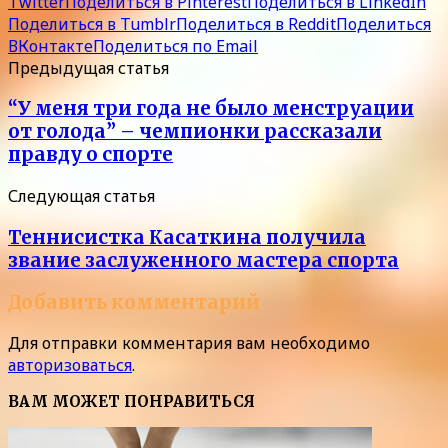
Twitter
Поделиться в Pinterest
Поделиться в LinkedIn
Поделиться в Tumblr
Поделиться в Reddit
Поделиться
ВКонтакте
Поделиться по Email
Предыдущая статья
“У меня три года не было менструации
от голода” – чемпионки рассказали
правду о спорте
Следующая статья
Теннисистка Касаткина получила
звание заслуженного мастера спорта
Добавить комментарий
Для отправки комментария вам необходимо
авторизоваться
.
ВАМ МОЖЕТ ПОНРАВИТЬСЯ