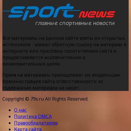
Все материалы на данном сайте взяты из открытых
источников - имеют обратную ссылку на материал в
интернете или присланы посетителями сайта и
предоставляются исключительно в
ознакомительных целях.
Права на материалы принадлежат их владельцам.
Администрация сайта ответственности за
содержание материала не несет.
Copyright © 79s.ru All Rights Reserved.
О нас
Политика DMCA
Правообладателям
Карта сайта