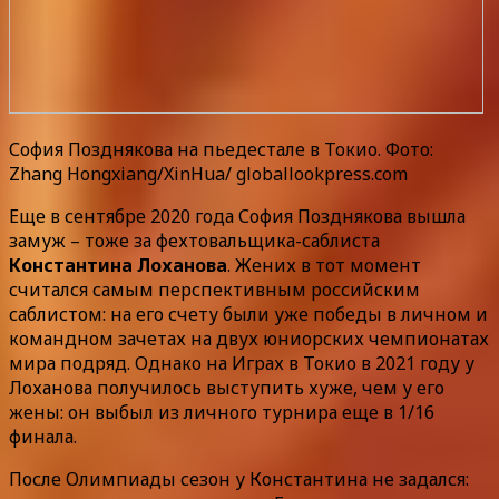
София Позднякова на пьедестале в Токио. Фото:
Zhang Hongxiang/XinHua/ globallookpress.com
Еще в сентябре 2020 года София Позднякова вышла
замуж – тоже за фехтовальщика-саблиста
Константина Лоханова
. Жених в тот момент
считался самым перспективным российским
саблистом: на его счету были уже победы в личном и
командном зачетах на двух юниорских чемпионатах
мира подряд. Однако на Играх в Токио в 2021 году у
Лоханова получилось выступить хуже, чем у его
жены: он выбыл из личного турнира еще в 1/16
финала.
После Олимпиады сезон у Константина не задался: