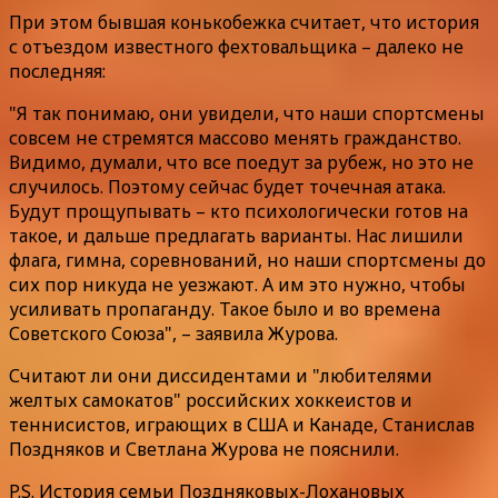
При этом бывшая конькобежка считает, что история
с отъездом известного фехтовальщика – далеко не
последняя:
"Я так понимаю, они увидели, что наши спортсмены
совсем не стремятся массово менять гражданство.
Видимо, думали, что все поедут за рубеж, но это не
случилось. Поэтому сейчас будет точечная атака.
Будут прощупывать – кто психологически готов на
такое, и дальше предлагать варианты. Нас лишили
флага, гимна, соревнований, но наши спортсмены до
сих пор никуда не уезжают. А им это нужно, чтобы
усиливать пропаганду. Такое было и во времена
Советского Союза", – заявила Журова.
Считают ли они диссидентами и "любителями
желтых самокатов" российских хоккеистов и
теннисистов, играющих в США и Канаде, Станислав
Поздняков и Светлана Журова не пояснили.
P.S. История семьи Поздняковых-Лохановых