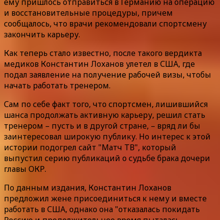
ему пришлось отправиться в Германию на операцию
и восстановительные процедуры, причем
сообщалось, что врачи рекомендовали спортсмену
закончить карьеру.
Как теперь стало известно, после такого вердикта
медиков Константин Лоханов улетел в США, где
подал заявление на получение рабочей визы, чтобы
начать работать тренером.
Сам по себе факт того, что спортсмен, лишившийся
шанса продолжать активную карьеру, решил стать
тренером – пусть и в другой стране, – вряд ли бы
заинтересовал широкую публику. Но интерес к этой
истории подогрел сайт "Матч ТВ", который
выпустил серию публикаций о судьбе брака дочери
главы ОКР.
По данным издания, Константин Лоханов
предложил жене присоединиться к нему и вместе
работать в США, однако она "отказалась покидать
Россию и продолжительное время пыталась