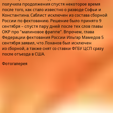
получила продолжения спустя некоторое время
после того, как стало известно о разводе Софьи и
Константина. Саблист исключен из состава сборной
России по фехтованию. Решение было принято 9
сентября – спустя пару дней после тех слов главы
ОКР про "малиновое фраппе". Впрочем, глава
Федерации фехтования России Ильгар Мамедов 5
сентября заявил, что Лоханов был исключен
из cборной, а также cнят cо cтавки ФГБУ ЦCП cразу
поcле отъезда в CША.
Фотогалерея