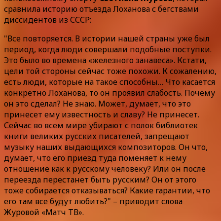
сравнила историю отъезда Лоханова с бегствами
диссидентов из СССР:
"Все повторяется. В истории нашей страны уже был
период, когда люди совершали подобные поступки.
Это было во времена «железного занавеса». Кстати,
цели той стороны сейчас тоже похожи. К сожалению,
есть люди, которые на такое способны… Что касается
конкретно Лоханова, то он проявил слабость. Почему
он это сделал? Не знаю. Может, думает, что это
принесет ему известность и славу? Не принесет.
Сейчас во всем мире убирают с полок библиотек
книги великих русских писателей, запрещают
музыку наших выдающихся композиторов. Он что,
думает, что его приезд туда поменяет к нему
отношение как к русскому человеку? Или он после
переезда перестанет быть русским? Он от этого
тоже собирается отказываться? Какие гарантии, что
его там все будут любить?" – приводит слова
Журовой «Матч ТВ».