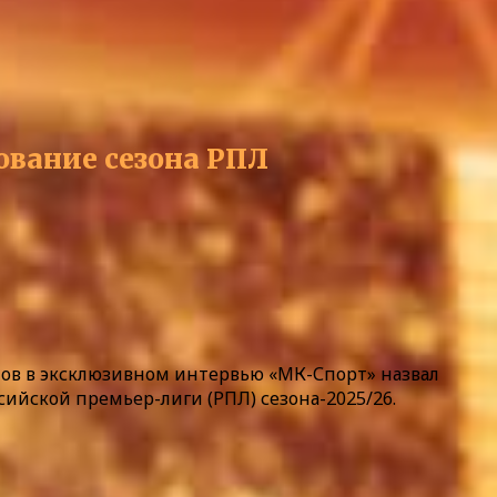
ование сезона РПЛ
ов в эксклюзивном интервью «МК-Спорт» назвал
йской премьер-лиги (РПЛ) сезона-2025/26.