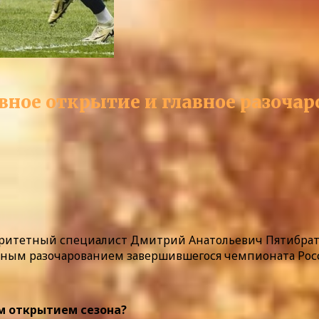
вное открытие и главное разочар
оритетный специалист Дмитрий Анатольевич Пятибрат
ным разочарованием завершившегося чемпионата Росси
ым открытием сезона?