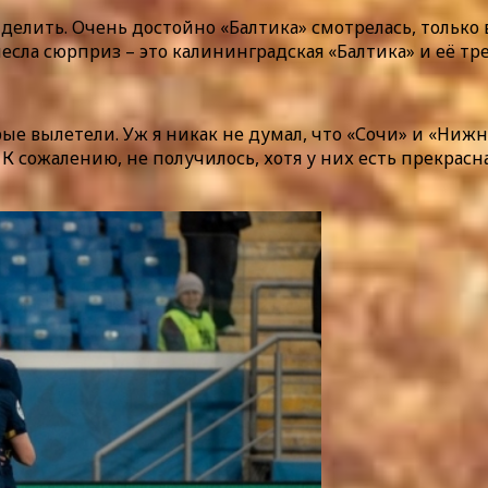
ыделить. Очень достойно «Балтика» смотрелась, только
есла сюрприз – это калининградская «Балтика» и её тр
орые вылетели. Уж я никак не думал, что «Сочи» и «Ни
 сожалению, не получилось, хотя у них есть прекрасна