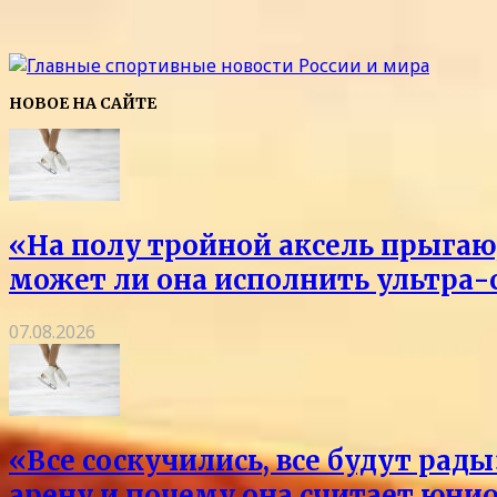
НОВОЕ НА САЙТЕ
«На полу тройной аксель прыгаю,
может ли она исполнить ультра-
07.08.2026
«Все соскучились, все будут ра
арену и почему она считает юни