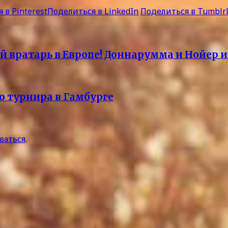
 в Pinterest
Поделиться в LinkedIn
Поделиться в Tumblr
вратарь в Европе! Доннарумма и Нойер и 
о турнира в Гамбурге
ваться
.