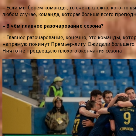
– Если мы берём команды, то очень сложно кого-то в
любом случае, команда, которая больше всего преподн
– В чём главное разочарование сезона?
– Главное разочарование, конечно, это команды, кот
напрямую покинут Премьер-лигу. Ожидали большего. К
Ничто не предвещало плохого окончания сезона.