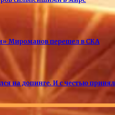
ри» Мироманов перешел в СКА
лся на допинге. И с честью приня