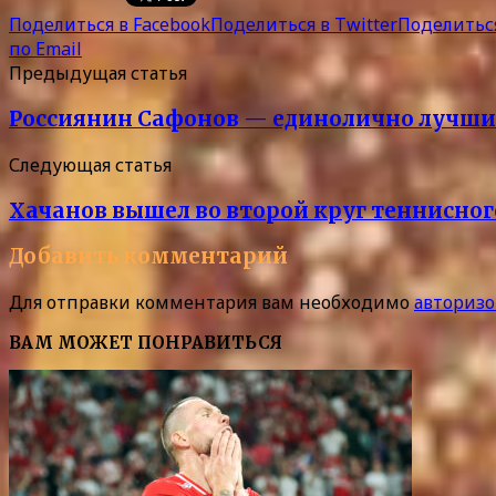
Поделиться в Facebook
Поделиться в Twitter
Поделиться
по Email
Предыдущая статья
Россиянин Сафонов — единолично лучший 
Следующая статья
Хачанов вышел во второй круг теннисног
Добавить комментарий
Для отправки комментария вам необходимо
авторизо
ВАМ МОЖЕТ ПОНРАВИТЬСЯ