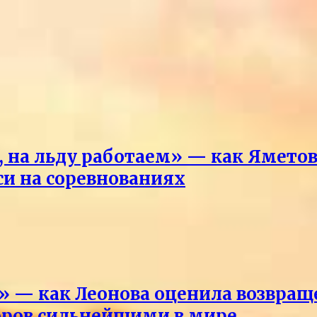
 на льду работаем» — как Яметова
си на соревнованиях
ды» — как Леонова оценила возвр
оров сильнейшими в мире