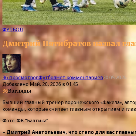
ФУТБОЛ
Дмитрий Пятибратов назвал гла
36 просмотров
Футбол
Нет комментариев
20.05.2026
Добавлено
Май. 20, 2026 в 01:45
36
Взгляды
Бывший главный тренер воронежского «Факела», авт
команды, которые считает главным открытием и глав
Фото: ФК “Балтика”
– Дмитрий Анатольевич, что стало для вас главн