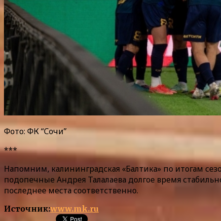
Фото: ФК “Сочи”
***
Напомним, калининградская «Балтика» по итогам сезо
подопечные Андрея Талалаева долгое время стабильн
последнее места соответственно.
Источник:
www.mk.ru