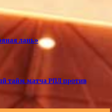
ряная лань»
ый тайм матча РПЛ против