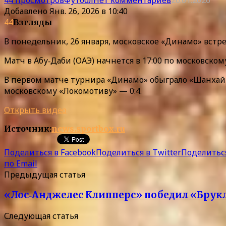
Добавлено
Янв. 26, 2026 в 10:40
44
Взгляды
В понедельник, 26 января, московское «Динамо» встре
Матч в Абу‑Даби (ОАЭ) начнется в 17:00 по московско
В первом матче турнира «Динамо» обыграло «Шанхай Шэ
московскому «Локомотиву» — 0:4.
Открыть видео
Источник:
news.sportbox.ru
Поделиться в Facebook
Поделиться в Twitter
Поделиться
по Email
Предыдущая статья
«Лос‑Анджелес Клипперс» победил «Брукл
Следующая статья