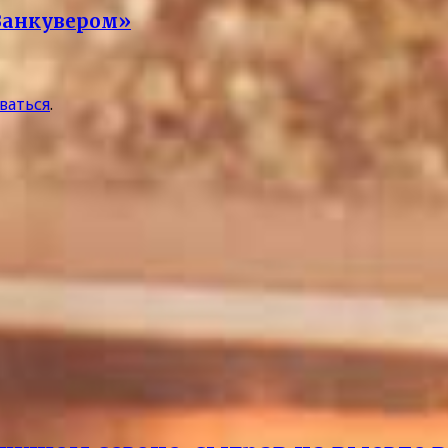
«Ванкувером»
ваться
.