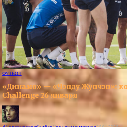
ФУТБОЛ
«Динамо» — «Чэнду Жунчэн»: ког
Challenge 26 января
44 просмотров
Футбол
Нет комментариев
26.01.2026