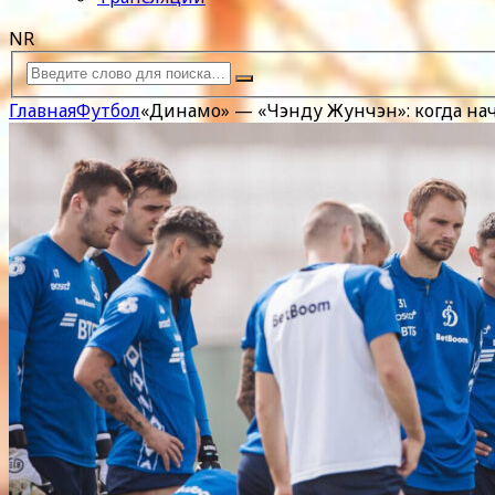
NR
Главная
Футбол
«Динамо» — «Чэнду Жунчэн»: когда нача