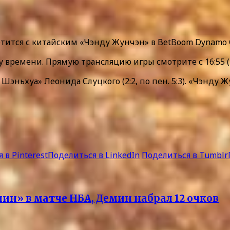
тится с китайским «Чэнду Жунчэн» в BetBoom Dynamo Gl
му времени. Прямую трансляцию игры смотрите с 16:55 
ньхуа» Леонида Слуцкого (2:2, по пен. 5:3). «Чэнду 
 в Pinterest
Поделиться в LinkedIn
Поделиться в Tumblr
ин» в матче НБА, Демин набрал 12 очков