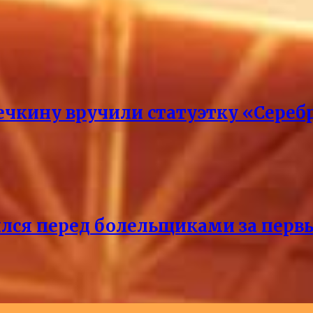
кину вручили статуэтку «Сереб
лся перед болельщиками за перв