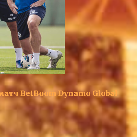
 матч BetBoom Dynamo Global