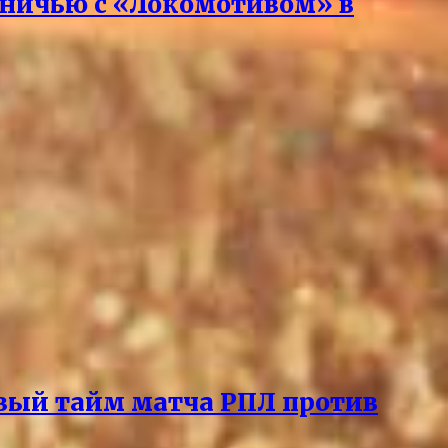
 вничью с «Локомотивом» в
вый тайм матча РПЛ против