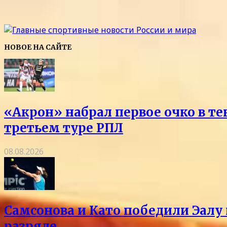
НОВОЕ НА САЙТЕ
«Акрон» набрал первое очко в те
третьем туре РПЛ
08.08.2026
Самсонова и Като победили Эалу 
разряде