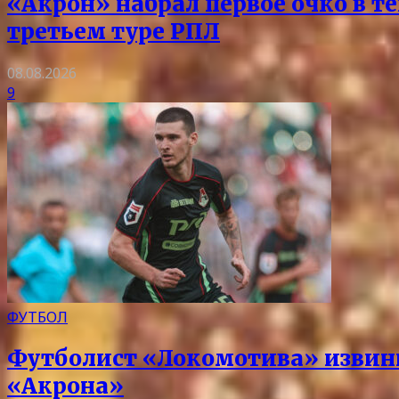
«Акрон» набрал первое очко в т
третьем туре РПЛ
08.08.2026
9
ФУТБОЛ
Футболист «Локомотива» извин
«Акрона»