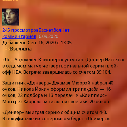
245 просмотров
Баскетбол
Нет
комментариев
16.09.2020
Добавлено
Сен. 16, 2020 в 13:05
245
Взгляды
«Лос-Анджелес Клипперс» уступил «Денвер Наггетс»
в седьмом матче четвертьфинальной серии плей-
офф НБА. Встреча завершилась со счетом 89:104.
Защитник «Денвера» Джамал Мюррэй набрал 40
очков. Никола Йокич оформил трипл-дабл — 16
очков, 22 подбора и 13 передач. У «Клипперс»
Монтрез Харрелл записал на свое имя 20 очков.
«Денвер» выиграл серию с общим счетом 4-3.
В полуфинале их соперником будет «Лейкерс».