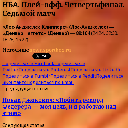
НБА. Плей-офф. Четвертьфинал.
Седьмой матч
«Лос-Анджелес Клипперс» (Лос-Анджелес) —
«Денвер Наггетс» (Денвер) — 89:104
(24:24, 32:30,
18:28, 15:22).
Источник:
news.sportbox.ru
Поделиться в Facebook
Поделиться в
Twitter
Поделиться в Pinterest
Поделиться в LinkedIn
Поделиться в Tumblr
Поделиться в Reddit
Поделиться
ВКонтакте
Поделиться по Email
Предыдущая статья
Новак Джокович: «Побить рекорд
Федерера — моя цель, и я работаю над
этим»
Следующая статья