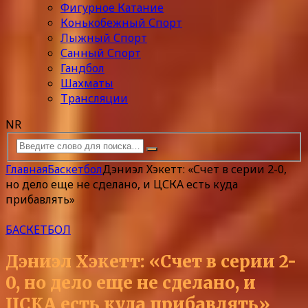
Фигурное Катание
Конькобежный Спорт
Лыжный Спорт
Санный Спорт
Гандбол
Шахматы
Трансляции
NR
Главная
Баскетбол
Дэниэл Хэкетт: «Счет в серии 2-0,
но дело еще не сделано, и ЦСКА есть куда
прибавлять»
БАСКЕТБОЛ
Дэниэл Хэкетт: «Счет в серии 2-
0, но дело еще не сделано, и
ЦСКА есть куда прибавлять»