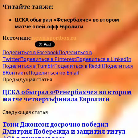
Читайте также:
ЦСКА обыграл «Фенербахче» во втором
матче плей-офф Евролиги
Источник:
news.sportbox.ru
Поделиться в Facebook
Поделиться в
Twitter
Поделиться в Pinterest
Поделиться в LinkedIn
Поделиться в Tumblr
Поделиться в Reddit
Поделиться
ВКонтакте
Поделиться по Email
Предыдущая статья
ЦСКА обыграл «Фенербахче» во втором
матче четвертьфинала Евролиги
Следующая статья
Тони Джонсон досрочно победил
Дмитрия Побережца и защитил титул