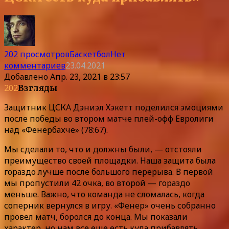
202 просмотров
Баскетбол
Нет
комментариев
23.04.2021
Добавлено
Апр. 23, 2021 в 23:57
202
Взгляды
Защитник ЦСКА Дэниэл Хэкетт поделился эмоциями
после победы во втором матче плей-офф Евролиги
над «Фенербахче» (78:67).
Мы сделали то, что и должны были, — отстояли
преимущество своей площадки. Наша защита была
гораздо лучше после большого перерыва. В первой
мы пропустили 42 очка, во второй — гораздо
меньше. Важно, что команда не сломалась, когда
соперник вернулся в игру. «Фенер» очень собранно
провел матч, боролся до конца. Мы показали
характер, но нам все еще есть куда прибавлять.