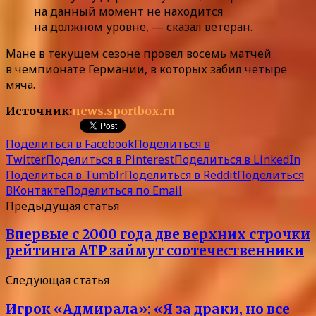
на данный момент не находится
на должном уровне, — сказал ветеран.
Мане в текущем сезоне провел восемь матчей
в чемпионате Германии, в которых забил четыре
мяча.
Источник:
news.sportbox.ru
Поделиться в Facebook
Поделиться в
Twitter
Поделиться в Pinterest
Поделиться в LinkedIn
Поделиться в Tumblr
Поделиться в Reddit
Поделиться
ВКонтакте
Поделиться по Email
Предыдущая статья
Впервые с 2000 года две верхних строчки
рейтинга АТР займут соотечественники
Следующая статья
Игрок «Адмирала»: «Я за драки, но все