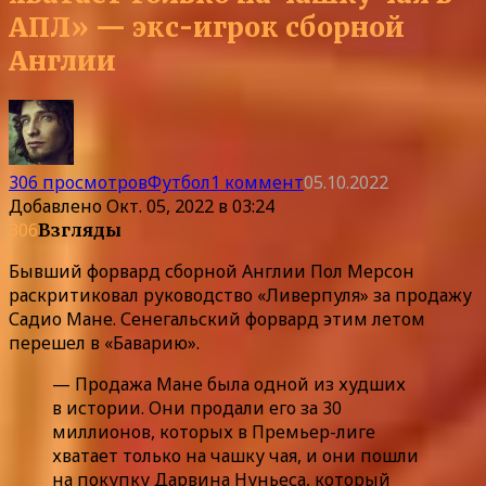
АПЛ» — экс-игрок сборной
Англии
306 просмотров
Футбол
1 коммент
05.10.2022
Добавлено
Окт. 05, 2022 в 03:24
306
Взгляды
Бывший форвард сборной Англии Пол Мерсон
раскритиковал руководство «Ливерпуля» за продажу
Садио Мане. Сенегальский форвард этим летом
перешел в «Баварию».
— Продажа Мане была одной из худших
в истории. Они продали его за 30
миллионов, которых в Премьер-лиге
хватает только на чашку чая, и они пошли
на покупку Дарвина Нуньеса, который