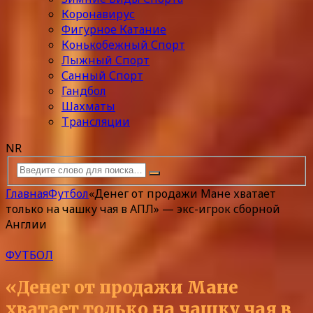
Коронавирус
Фигурное Катание
Конькобежный Спорт
Лыжный Спорт
Санный Спорт
Гандбол
Шахматы
Трансляции
NR
Главная
Футбол
«Денег от продажи Мане хватает
только на чашку чая в АПЛ» — экс-игрок сборной
Англии
ФУТБОЛ
«Денег от продажи Мане
хватает только на чашку чая в