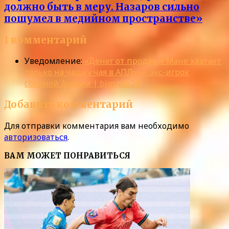
должно быть в меру. Назаров сильно
пошумел в медийном пространстве»
1 комментарий
Уведомление:
«Денег от продажи Мане хватает
только на чашку чая в АПЛ» — экс-игрок
сборной Англии | bigsalle24
Добавить комментарий
Для отправки комментария вам необходимо
авторизоваться
.
ВАМ МОЖЕТ ПОНРАВИТЬСЯ