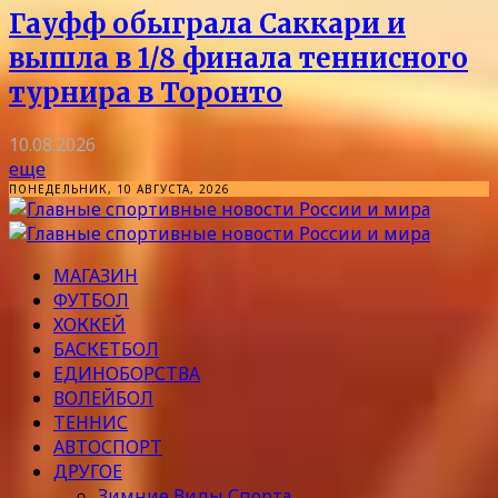
Гауфф обыграла Саккари и
вышла в 1/8 финала теннисного
турнира в Торонто
10.08.2026
еще
ПОНЕДЕЛЬНИК, 10 АВГУСТА, 2026
МАГАЗИН
ФУТБОЛ
ХОККЕЙ
БАСКЕТБОЛ
ЕДИНОБОРСТВА
ВОЛЕЙБОЛ
ТЕННИС
АВТОСПОРТ
ДРУГОЕ
Зимние Виды Спорта