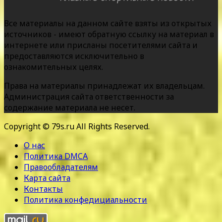
Все материалы на данном сайте взяты из открытых
источников - имеют обратную ссылку на материал в
интернете или присланы посетителями сайта и
предоставляются исключительно в
ознакомительных целях.
Права на материалы принадлежат их владельцам.
Администрация сайта ответственности за
содержание материала не несет.
Copyright © 79s.ru All Rights Reserved.
О нас
Политика DMCA
Правообладателям
Карта сайта
Контакты
Политика конфедициальности