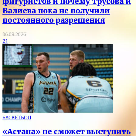
фигуристов и почему Трусова и
Валиева пока не получили
постоянного разрешения
06.08.2026
21
БАСКЕТБОЛ
«Астана» не сможет выступить