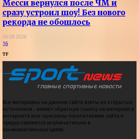
Месси вернулся после ЧМ и
сразу устроил шоу! Без нового
рекорда не обошлось
06.08.2026
16
TF
Все материалы на данном сайте взяты из открытых
источников - имеют обратную ссылку на материал в
интернете или присланы посетителями сайта и
предоставляются исключительно в
ознакомительных целях.