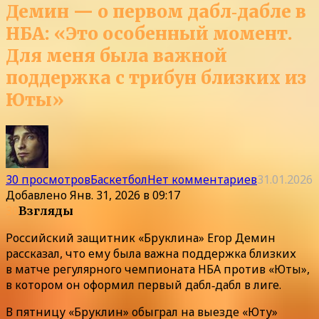
Демин — о первом дабл‑дабле в
НБА: «Это особенный момент.
Для меня была важной
поддержка с трибун близких из
Юты»
30 просмотров
Баскетбол
Нет комментариев
31.01.2026
Добавлено
Янв. 31, 2026 в 09:17
30
Взгляды
Российский защитник «Бруклина» Егор Демин
рассказал, что ему была важна поддержка близких
в матче регулярного чемпионата НБА против «Юты»,
в котором он оформил первый дабл‑дабл в лиге.
В пятницу «Бруклин» обыграл на выезде «Юту»