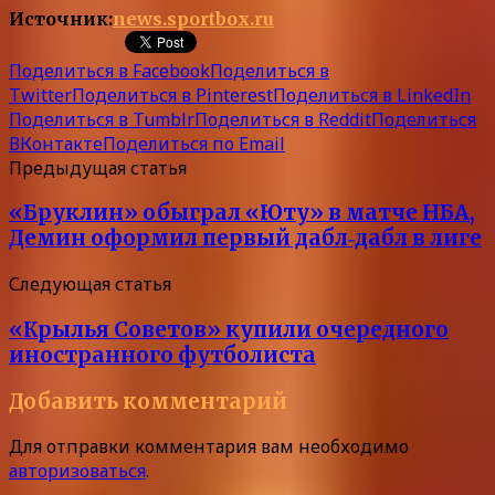
Источник:
news.sportbox.ru
Поделиться в Facebook
Поделиться в
Twitter
Поделиться в Pinterest
Поделиться в LinkedIn
Поделиться в Tumblr
Поделиться в Reddit
Поделиться
ВКонтакте
Поделиться по Email
Предыдущая статья
«Бруклин» обыграл «Юту» в матче НБА,
Демин оформил первый дабл‑дабл в лиге
Следующая статья
«Крылья Советов» купили очередного
иностранного футболиста
Добавить комментарий
Для отправки комментария вам необходимо
авторизоваться
.