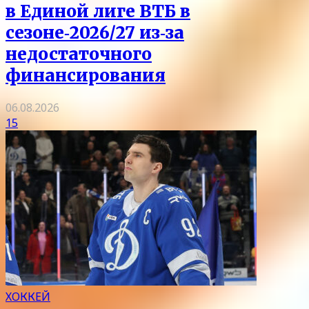
в Единой лиге ВТБ в
сезоне‑2026/27 из‑за
недостаточного
финансирования
06.08.2026
15
ХОККЕЙ