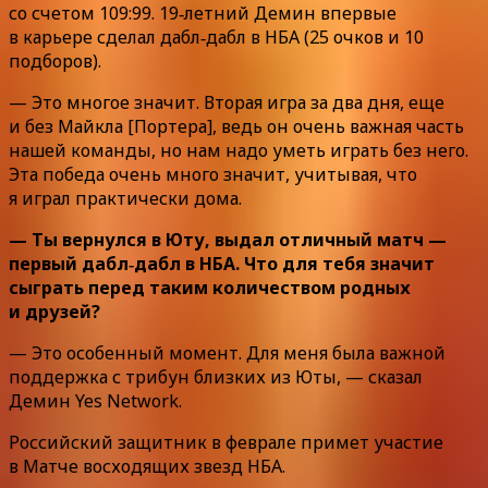
со счетом 109:99. 19‑летний Демин впервые
в карьере сделал дабл‑дабл в НБА (25 очков и 10
подборов).
— Это многое значит. Вторая игра за два дня, еще
и без Майкла [Портера], ведь он очень важная часть
нашей команды, но нам надо уметь играть без него.
Эта победа очень много значит, учитывая, что
я играл практически дома.
— Ты вернулся в Юту, выдал отличный матч —
первый дабл‑дабл в НБА. Что для тебя значит
сыграть перед таким количеством родных
и друзей?
— Это особенный момент. Для меня была важной
поддержка с трибун близких из Юты, — сказал
Демин Yes Network.
Российский защитник в феврале примет участие
в Матче восходящих звезд НБА.