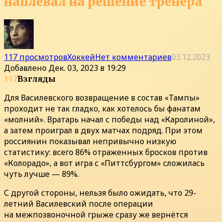
наплевал на решение тренера
117 просмотров
Хоккей
Нет комментариев
03.12.2023
Добавлено
Дек. 03, 2023 в 19:29
117
Взгляды
Для Василевского возвращение в состав «Тампы»
проходит не так гладко, как хотелось бы фанатам
«молний». Вратарь начал с победы над «Каролиной»,
а затем проиграл в двух матчах подряд. При этом
россиянин показывал непривычно низкую
статистику: всего 86% отраженных бросков против
«Колорадо», а вот игра с «Питтсбургом» сложилась
чуть лучше — 89%.
С другой стороны, нельзя было ожидать, что 29-
летний Василевский после операции
на межпозвоночной грыже сразу же вернётся