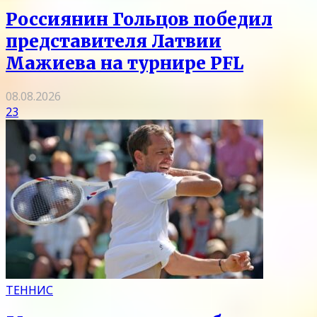
Россиянин Гольцов победил
представителя Латвии
Мажиева на турнире PFL
08.08.2026
23
ТЕННИС