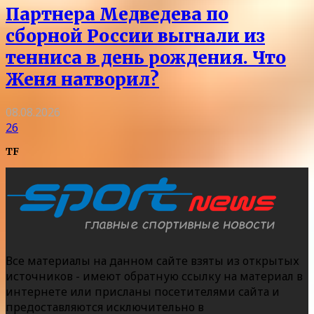
Партнера Медведева по
сборной России выгнали из
тенниса в день рождения. Что
Женя натворил?
08.08.2026
26
TF
Все материалы на данном сайте взяты из открытых
источников - имеют обратную ссылку на материал в
интернете или присланы посетителями сайта и
предоставляются исключительно в