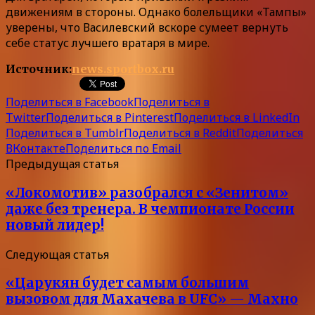
движениям в стороны. Однако болельщики «Тампы»
уверены, что Василевский вскоре сумеет вернуть
себе статус лучшего вратаря в мире.
Источник:
news.sportbox.ru
Поделиться в Facebook
Поделиться в
Twitter
Поделиться в Pinterest
Поделиться в LinkedIn
Поделиться в Tumblr
Поделиться в Reddit
Поделиться
ВКонтакте
Поделиться по Email
Предыдущая статья
«Локомотив» разобрался с «Зенитом»
даже без тренера. В чемпионате России
новый лидер!
Следующая статья
«Царукян будет самым большим
вызовом для Махачева в UFC» — Махно