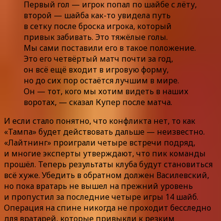
Первый гол — игрок попал по шайбе с лёту,
второй — шайба как-то увидела путь
в сетку после броска игрока, который
привык забивать. Это тяжёлые голы.
Мы сами поставили его в такое положение.
Это его четвёртый матч почти за год,
он всё ещё входит в игровую форму,
но до сих пор остаётся лучшим в мире.
Он — тот, кого мы хотим видеть в наших
воротах, — сказал Купер после матча.
И если стало понятно, что конфликта нет, то как
«Тампа» будет действовать дальше — неизвестно.
«Лайтнинг» проиграли четыре встречи подряд,
и многие эксперты утверждают, что пик команды
прошёл. Теперь результаты клуба будут становиться
всё хуже. Убедить в обратном должен Василевский,
но пока вратарь не вышел на прежний уровень
и пропустил за последние четыре игры 14 шайб.
Операция на спине никогда не проходит бесследно
для вратарей, которые привыкли к резким