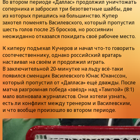
Во втором периоде «Даллас» продолжил уничтожать
соперника и забросил три безответные шайбы, две
из которых пришлись на большинство. Купер
захотел поменять Василевского, который пропустил
шесть голов после 25 бросков, но россиянин
неожиданно отказался покидать своё рабочее место.
К киперу подъехал Кучеров и начал что-то говорить
соотечественнику, однако российский вратарь
настаивал на своём и продолжил играть.
В заключительной 20-минутке на льду всё-таки
появился сменщик Василевского Юнас Юханссон,
который пропустил от «Далласа» ещё дважды. После
матча разгромная победа «звёзд» над «Тампой» (8:1)
мало волновала журналистов. Они хотели узнать,
есть ли конфликт между тренером и Василевским,
и что вообще произошло во втором периоде.