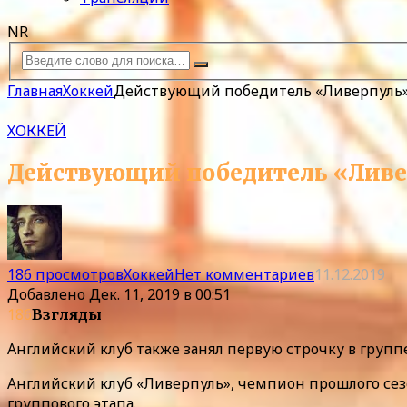
NR
Главная
Хоккей
Действующий победитель «Ливерпуль»
ХОККЕЙ
Действующий победитель «Ливер
186 просмотров
Хоккей
Нет комментариев
11.12.2019
Добавлено
Дек. 11, 2019 в 00:51
186
Взгляды
Английский клуб также занял первую строчку в группе
Английский клуб «Ливерпуль», чемпион прошлого сез
группового этапа.