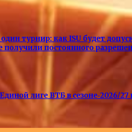
один турнир: как ISU будет допус
не получили постоянного разреше
Единой лиге ВТБ в сезоне‑2026/27 