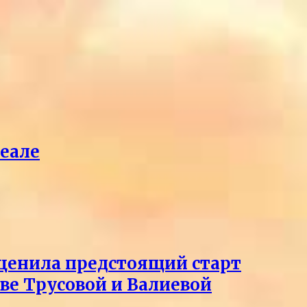
реале
оценила предстоящий старт
тве Трусовой и Валиевой