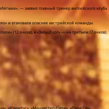
ебятами», — заявил главный тренер английского клуба
ело» и атаковали опаснее австрийской команды.
оли» (12 очков), а «Зальцбург» — на третьем (7 очков).
на», «Ювентус», «Манчестер-Сити», «Пари Сен-