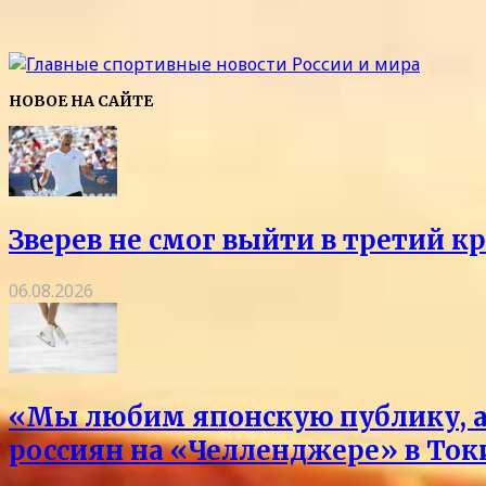
НОВОЕ НА САЙТЕ
Зверев не смог выйти в третий к
06.08.2026
«Мы любим японскую публику, а 
россиян на «Челленджере» в Токи