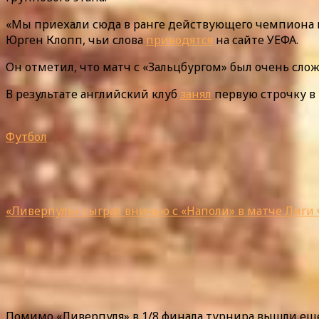
«Мы приехали сюда в ранге действующего чемпиона и 
Юрген Клопп, чьи слова
приводятся
на сайте УЕФА.
Он отметил, что матч с «Зальцбургом» был очень сло
В результате английский клуб
занял
первую строчку в г
Футбол
«Ливерпуль» сыграл вничью с «Наполи» в матче Лиги
Помимо «Ливерпуля» в 1/8 финала турнира вышли еще 