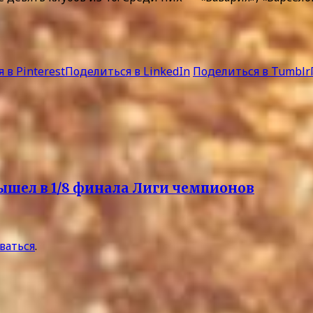
 в Pinterest
Поделиться в LinkedIn
Поделиться в Tumblr
шел в 1/8 финала Лиги чемпионов
ваться
.