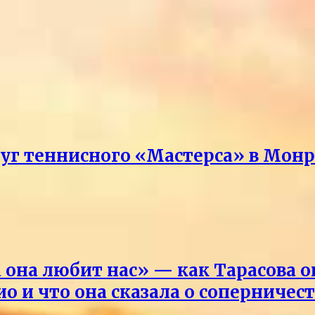
руг теннисного «Мастерса» в Мон
она любит нас» — как Тарасова 
о и что она сказала о соперничес