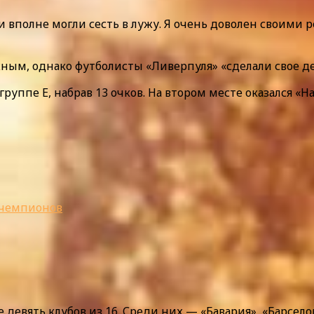
вполне могли сесть в лужу. Я очень доволен своими р
жным, однако футболисты «Ливерпуля» «сделали свое д
руппе Е, набрав 13 очков. На втором месте оказался «Нап
 чемпионов
девять клубов из 16. Среди них — «Бавария», «Барсело