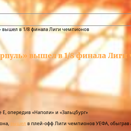
 вышел в 1/8 финала Лиги чемпионов
пуль» вышел в 1/8 финала Лиги
 Е, опередив «Наполи» и «Зальцбург»
она,
вышел
в плей-офф Лиги чемпионов УЕФА, обыграв а