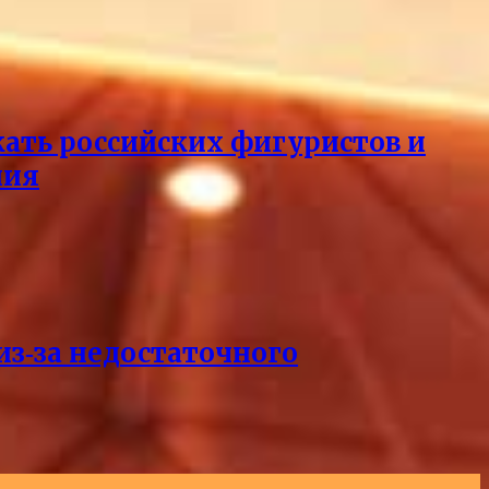
кать российских фигуристов и
ния
из‑за недостаточного