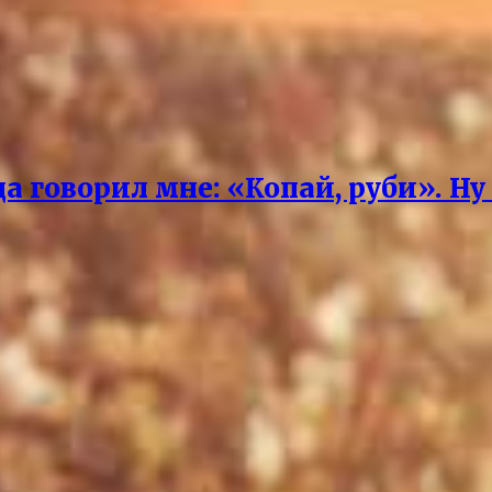
 говорил мне: «Копай, руби». Ну