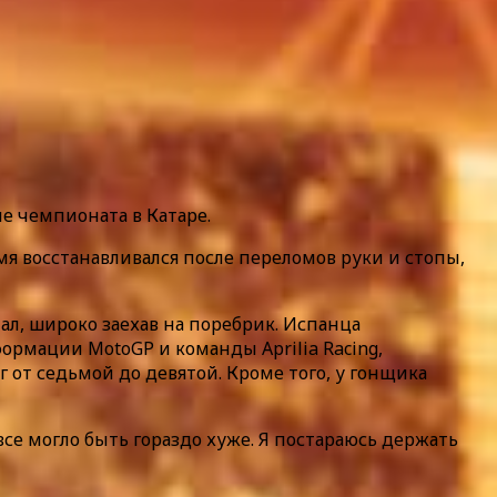
е чемпионата в Катаре.
мя восстанавливался после переломов руки и стопы,
пал, широко заехав на поребрик. Испанца
ормации MotoGP и команды Aprilia Racing,
 от седьмой до девятой. Кроме того, у гонщика
се могло быть гораздо хуже. Я постараюсь держать