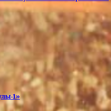
улы‑1»