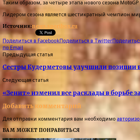
Таким образом, за четыре этапа нового сезона Moto
Лидером сезона является шестикратный чемпион мира 
Источник:
news.sportbox.ru
Поделиться в Facebook
Поделиться в Twitter
Поделиться
по Email
Предыдущая статья
Сестры Кудерметовы улучшили позиции 
Следующая статья
«Зенит» изменил все расклады в борьбе з
Добавить комментарий
Для отправки комментария вам необходимо
авторизо
ВАМ МОЖЕТ ПОНРАВИТЬСЯ