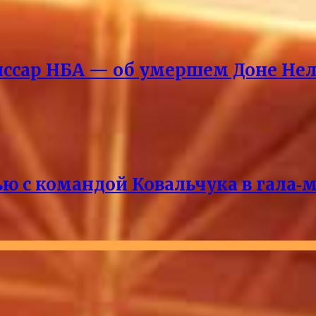
ссар НБА — об умершем Доне Нел
ю с командой Ковальчука в гала