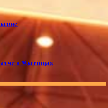
ьсоне
‑матче в Мытищах