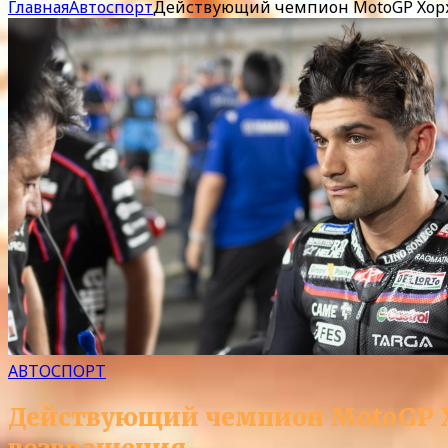
Главная
Автоспорт
Действующий чемпион MotoGP Хорхе
АВТОСПОРТ
Действующий чемпион MotoGP Хо