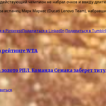
GP действующий чемпион не набрал очков и ввиду длит
испанец Марк Маркес (Ducati Lenovo Team), набравши
 в Pinterest
Поделиться в LinkedIn
Поделиться в Tumblr
в рейтинге WTA
а золото РПЛ. Команда Семака заберет титу
ваться
.