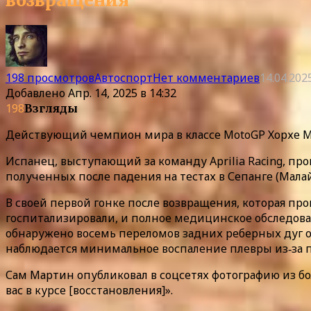
возвращения
198 просмотров
Автоспорт
Нет комментариев
14.04.202
Добавлено
Апр. 14, 2025 в 14:32
198
Взгляды
Действующий чемпион мира в классе MotoGP Хорхе Ма
Испанец, выступающий за команду Aprilia Racing, пр
полученных после падения на тестах в Сепанге (Малай
В своей первой гонке после возвращения, которая про
госпитализировали, и полное медицинское обследован
обнаружено восемь переломов задних реберных дуг от
наблюдается минимальное воспаление плевры из‑за 
Сам Мартин опубликовал в соцсетях фотографию из бол
вас в курсе [восстановления]».