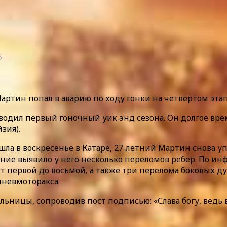
5
ртин попал в аварию по ходу гонки на четвертом этап
оводил первый гоночный уик‑энд сезона. Он долгое вре
зия).
шла в воскресенье в Катаре, 27‑летний Мартин снова у
ие выявило у него несколько переломов ребер. По инф
 первой до восьмой, а также три перелома боковых дуг
пневмоторакса.
ьницы, сопроводив пост подписью: «Слава богу, ведь в