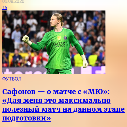
09.08.2026
15
ФУТБОЛ
Сафонов — о матче с «МЮ»:
«Для меня это максимально
полезный матч на данном этапе
подготовки»