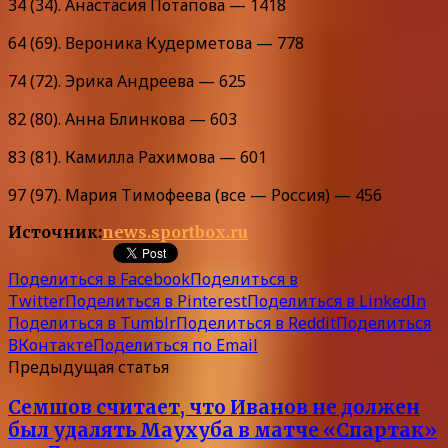
34 (34). Анастасия Потапова — 1418
64 (69). Вероника Кудерметова — 778
74 (72). Эрика Андреева — 625
82 (80). Анна Блинкова — 603
83 (81). Камилла Рахимова — 601
97 (97). Мария Тимофеева (все — Россия) — 456
Источник:
news.sportbox.ru
Поделиться в Facebook
Поделиться в
Twitter
Поделиться в Pinterest
Поделиться в LinkedIn
Поделиться в Tumblr
Поделиться в Reddit
Поделиться
ВКонтакте
Поделиться по Email
Предыдущая статья
Семшов считает, что Иванов не должен
был удалять Маухуба в матче «Спартак»