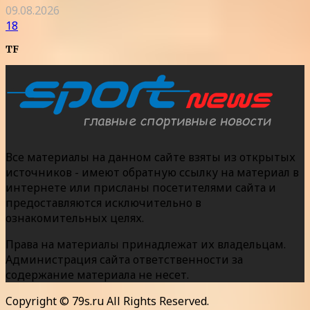
09.08.2026
18
TF
Все материалы на данном сайте взяты из открытых
источников - имеют обратную ссылку на материал в
интернете или присланы посетителями сайта и
предоставляются исключительно в
ознакомительных целях.
Права на материалы принадлежат их владельцам.
Администрация сайта ответственности за
содержание материала не несет.
Copyright © 79s.ru All Rights Reserved.