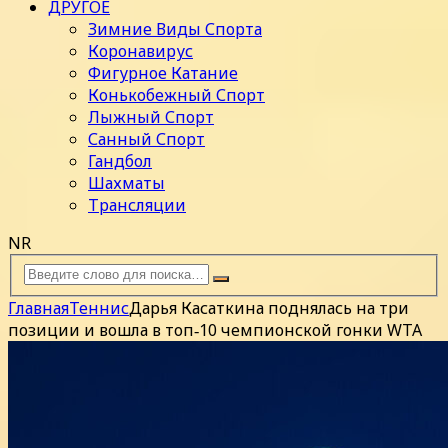
ДРУГОЕ
Зимние Виды Спорта
Коронавирус
Фигурное Катание
Конькобежный Спорт
Лыжный Спорт
Санный Спорт
Гандбол
Шахматы
Трансляции
NR
Главная
Теннис
Дарья Касаткина поднялась на три
позиции и вошла в топ‑10 чемпионской гонки WTA