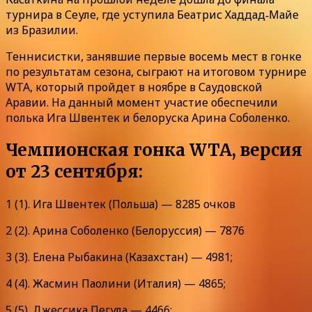
турнира в Сеуле, где уступила Беатрис Хаддад‑Майе
из Бразилии.
Теннисистки, занявшие первые восемь мест в гонке
по результатам сезона, сыграют на итоговом турнире
WTA, который пройдет в ноябре в Саудовской
Аравии. На данный момент участие обеспечили
полька Ига Швентек и белоруска Арина Соболенко.
Чемпионская гонка WTA, версия
от 23 сентября:
1 (1). Ига Швентек (Польша) — 8285 очков
2 (2). Арина Соболенко (Белоруссия) — 7876
3 (3). Елена Рыбакина (Казахстан) — 4981;
4 (4). Жасмин Паолини (Италия) — 4865;
5 (5). Джессика Пегула — 4466;