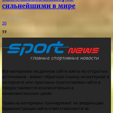
сильнейшими в мире
07.08.2026
20
TF
Все материалы на данном сайте взяты из открытых
источников - имеют обратную ссылку на материал в
интернете или присланы посетителями сайта и
предоставляются исключительно в
ознакомительных целях.
Права на материалы принадлежат их владельцам.
Администрация сайта ответственности за