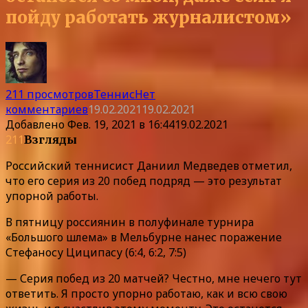
пойду работать журналистом»
211 просмотров
Теннис
Нет
комментариев
19.02.2021
19.02.2021
Добавлено
Фев. 19, 2021 в 16:44
19.02.2021
211
Взгляды
Российский теннисист Даниил Медведев отметил,
что его серия из 20 побед подряд — это результат
упорной работы.
В пятницу россиянин в полуфинале турнира
«Большого шлема» в Мельбурне нанес поражение
Стефаносу Циципасу (6:4, 6:2, 7:5)
— Серия побед из 20 матчей? Честно, мне нечего тут
ответить. Я просто упорно работаю, как и всю свою