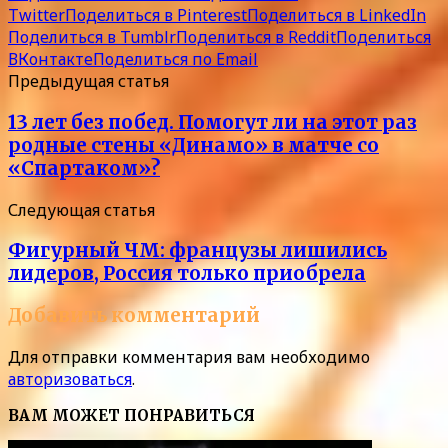
Twitter
Поделиться в Pinterest
Поделиться в LinkedIn
Поделиться в Tumblr
Поделиться в Reddit
Поделиться
ВКонтакте
Поделиться по Email
Предыдущая статья
13 лет без побед. Помогут ли на этот раз
родные стены «Динамо» в матче со
«Спартаком»?
Следующая статья
Фигурный ЧМ: французы лишились
лидеров, Россия только приобрела
Добавить комментарий
Для отправки комментария вам необходимо
авторизоваться
.
ВАМ МОЖЕТ ПОНРАВИТЬСЯ