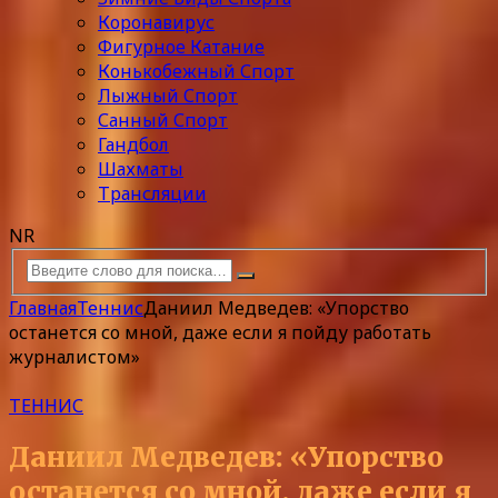
Коронавирус
Фигурное Катание
Конькобежный Спорт
Лыжный Спорт
Санный Спорт
Гандбол
Шахматы
Трансляции
NR
Главная
Теннис
Даниил Медведев: «Упорство
останется со мной, даже если я пойду работать
журналистом»
ТЕННИС
Даниил Медведев: «Упорство
останется со мной, даже если я