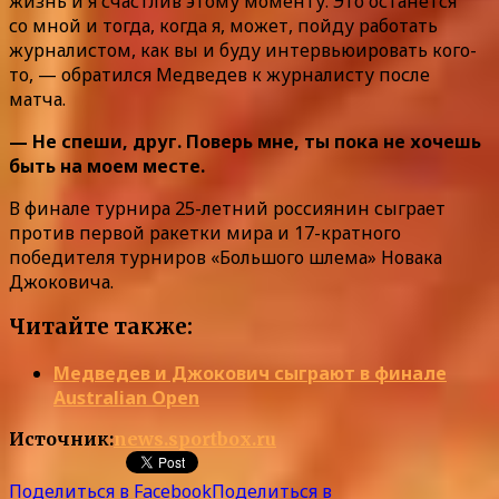
жизнь и я счастлив этому моменту. Это останется
со мной и тогда, когда я, может, пойду работать
журналистом, как вы и буду интервьюировать кого-
то, — обратился Медведев к журналисту после
матча.
— Не спеши, друг. Поверь мне, ты пока не хочешь
быть на моем месте.
В финале турнира 25-летний россиянин сыграет
против первой ракетки мира и 17-кратного
победителя турниров «Большого шлема» Новака
Джоковича.
Читайте также:
Медведев и Джокович сыграют в финале
Australian Open
Источник:
news.sportbox.ru
Поделиться в Facebook
Поделиться в