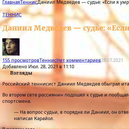
Главная
Теннис
Даниил Медведев — судье: «Если я умру
ТЕННИС
Даниил Медведев — судье: «Если 
155 просмотров
Теннис
Нет комментариев
28.07.2021
Добавлено
Июл. 28, 2021 в 11:10
155
Взгляды
Российский теннисист Даниил Медведев обыграл италья
Во втором сете россиянин подошел к судье и пообщалс
спортсмена.
— На вопрос судьи, в порядке ли Даниил, он отве
написал Карайол.