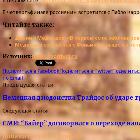
В первом сете
Медведев почувствовал недомогание и
В четвертьфинале россиянин встретится с Пабло Кар
Читайте также:
Даниил Медведев: «В первом сете заблокиро
Медведев справился с Фоньини и вышел в че
Источник:
news.sportbox.ru
Поделиться в Facebook
Поделиться в Twitter
Поделиться
по Email
Предыдущая статья
Немецкая дзюдоистка Трайдос об ударе тр
Следующая статья
СМИ: “Байер” договорился о переходе на
Добавить комментарий