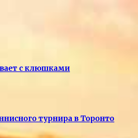
ивает с клюшками
еннисного турнира в Торонто