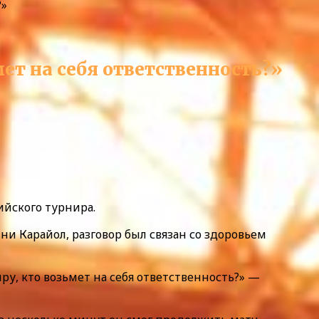
?»
мет на себя ответственность?»
пийского турнира.
ни Карайол, разговор был связан со здоровьем
мру, кто возьмет на себя ответственность?» —