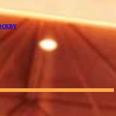
оскву