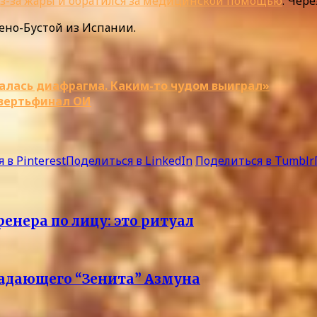
з-за жары и обратился за медицинской помощью
. Чер
рено-Бустой из Испании.
валась диафрагма. Каким-то чудом выиграл»
твертьфинал ОИ
 в Pinterest
Поделиться в LinkedIn
Поделиться в Tumblr
енера по лицу: это ритуал
падающего “Зенита” Азмуна