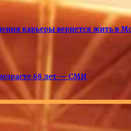
ршения карьеры вернется жить в М
возрасте 68 лет — СМИ