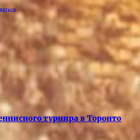
ваться
.
еннисного турнира в Торонто