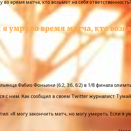
 во время матча, кто возьмет на себя ответственность
я умру во время матча, кто возь
нца Фабио Фоньини (6:2, 3:6, 6:2) в 1/8 финала олим
я с ним. Как сообщил в своем Twitter журналист Тумай
тил: «Я могу закончить матч, но могу умереть. Если я у