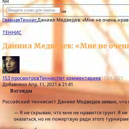
NR
Главная
Теннис
Даниил Медведев: «Мне не очень нрави
ТЕННИС
Даниил Медведев: «Мне не очень
153 просмотров
Теннис
Нет комментариев
11.04.2021
Добавлено
Апр. 11, 2021 в 21:41
153
Взгляды
Российский теннисист Даниил Медведев заявил, что е
— Я не скрываю, что мне не нравится грунт. Я н
оказаться, но не пожертвую ради этого турнирам