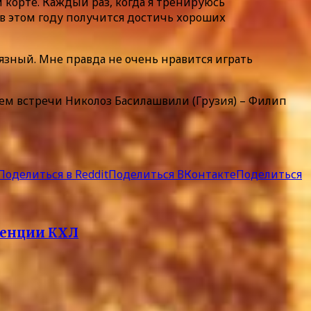
м корте. Каждый раз, когда я тренируюсь
, в этом году получится достичь хороших
рязный. Мне правда не очень нравится играть
ем встречи Николоз Басилашвили (Грузия) – Филип
Поделиться в Reddit
Поделиться ВКонтакте
Поделиться
ренции КХЛ