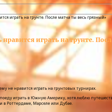
тся играть на грунте. После матча ты весь грязный»
 нравится играть на грунте. Пос
му не нравится играть на грунтовых турнирах.
е поеду играть в Южную Америку, хотя люблю путешест
и в Роттердаме, Марселе или Дубае.