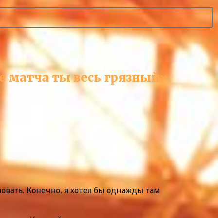
ле матча ты весь грязный»
вовать. Конечно, я хотел бы однажды там