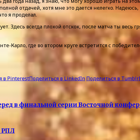
 два года назад, я знаю, что могу хорошо играть на это
 полной отдачей, хотя мне это дается нелегко. Надеюсь
что я проделал.
ет. Здесь всегда плохой отскок, после матча ты весь г
е-Карло, где во втором круге встретится с победител
 в Pinterest
Поделиться в LinkedIn
Поделиться в Tumblr
перед в финальной серии Восточной конфе
 РПЛ