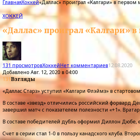
Главная
Хоккей
«Даллас» проиграл «Калгари» в первом 
ХОККЕЙ
«Даллас» проиграл «Калгари» в 
131 просмотров
Хоккей
Нет комментариев
12.08.2020
Добавлено
Авг. 12, 2020 в 04:00
131
Взгляды
«Даллас Старз» уступил «Калгари Флэймз» в стартово
В составе «звезд» отличились российский форвард Д
завершил матч с показателем полезности «+1». Вратарь
В составе победителей дубль оформил Диллон Дюбе, 
Счет в серии стал 1-0 в пользу канадского клуба. Вто