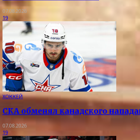
07.08.2026
19
ХОККЕЙ
СКА обменял канадского напада
07.08.2026
19