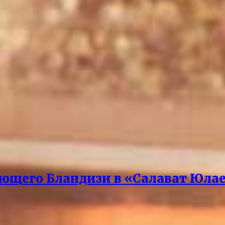
ющего Бландизи в «Салават Юла