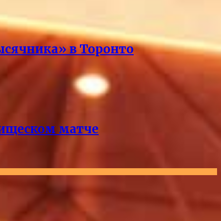
ысячника» в Торонто
рищеском матче