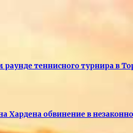
м раунде теннисного турнира в То
на Хардена обвинение в незакон