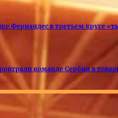
ке Фернандес в третьем круге «т
проиграли команде Сербии в това