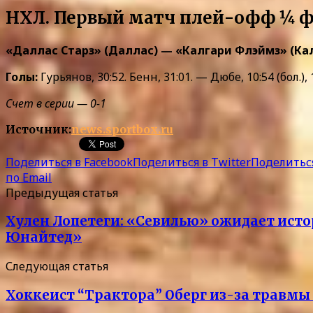
НХЛ. Первый матч плей-офф ¼ 
«Даллас Старз» (Даллас) — «Калгари Флэймз» (Калгари
Голы:
Гурьянов, 30:52. Бенн, 31:01. — Дюбе, 10:54 (бол.),
Счет в серии — 0-1
Источник:
news.sportbox.ru
Поделиться в Facebook
Поделиться в Twitter
Поделиться
по Email
Предыдущая статья
Хулен Лопетеги: «Севилью» ожидает исто
Юнайтед»
Следующая статья
Хоккеист “Трактора” Оберг из-за травмы 