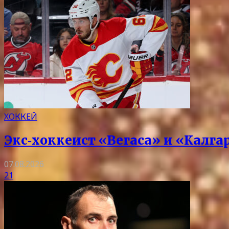
ХОККЕЙ
Экс‑хоккеист «Вегаса» и «Калг
07.08.2026
21