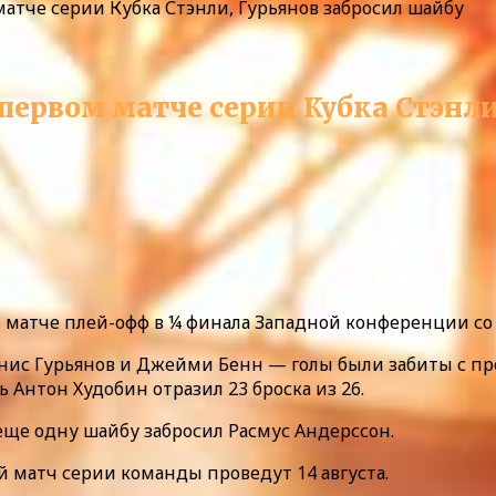
матче серии Кубка Стэнли, Гурьянов забросил шайбу
первом матче серии Кубка Стэнли
м матче плей-офф в ¼ финала Западной конференции со 
енис Гурьянов и Джейми Бенн — голы были забиты с пр
 Антон Худобин отразил 23 броска из 26.
еще одну шайбу забросил Расмус Андерссон.
рой матч серии команды проведут 14 августа.