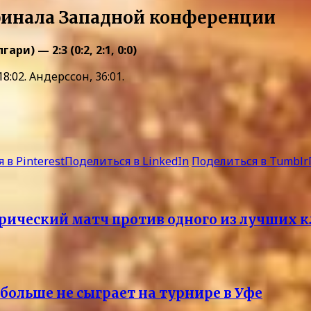
финала Западной конференции
) — 2:3 (0:2, 2:1, 0:0)
 18:02. Андерссон, 36:01.
 в Pinterest
Поделиться в LinkedIn
Поделиться в Tumblr
рический матч против одного из лучших к
больше не сыграет на турнире в Уфе