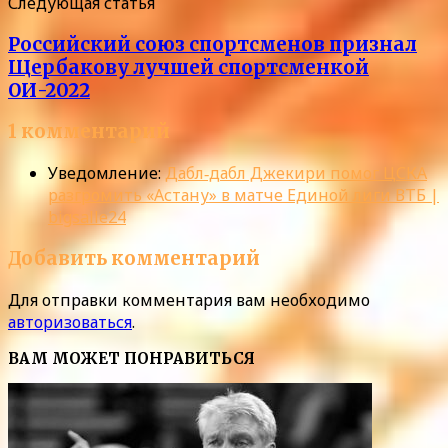
Следующая статья
Российский союз спортсменов признал
Щербакову лучшей спортсменкой
ОИ-2022
1 комментарий
Уведомление:
Дабл‑дабл Джекири помог ЦСКА
разгромить «Астану» в матче Единой лиги ВТБ |
bigsalle24
Добавить комментарий
Для отправки комментария вам необходимо
авторизоваться
.
ВАМ МОЖЕТ ПОНРАВИТЬСЯ