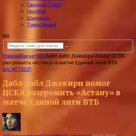
Санный Спорт
Гандбол
Шахматы
Трансляции
NR
Главная
Баскетбол
Дабл‑дабл Джекири помог ЦСКА
разгромить «Астану» в матче Единой лиги ВТБ
БАСКЕТБОЛ
Дабл‑дабл Джекири помог
ЦСКА разгромить «Астану» в
матче Единой лиги ВТБ
130 просмотров
Баскетбол
1 коммент
03.12.2023