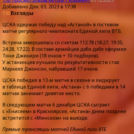
Добавлено
Дек. 03, 2023 в 17:38
130
Взгляды
ЦСКА одержал победу над «Астаной» в гостевом
матче регулярного чемпионата Единой лиги ВТБ.
Встреча завершилась со счетом 112:78 (18:27, 19:35,
24:28, 17:22). В составе армейцев дабл‑дабл оформил
Тони Джекири (18 очков + 10 подборов).
У астанинцев лучшим по результативности стал
Маркелл Джонсон, набравший 17 очков.
ЦСКА победил в 13‑м матче в сезоне и лидирует
в таблице Единой лиги, «Астана» с 6 победами в 14
матчах занимает девятое место.
В следующем матче 6 декабря ЦСКА сыграет
с «Енисеем» в Красноярске, «Астана» днем позднее
встретится с «Минском» на выезде.
Прямые трансляции матчей Единой лиги ВТБ