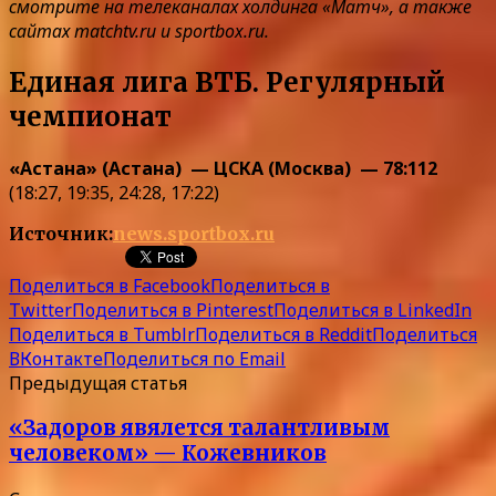
смотрите на телеканалах холдинга «Матч», а также
сайтах matchtv.ru и sportbox.ru.
Единая лига ВТБ. Регулярный
чемпионат
«Астана» (Астана) — ЦСКА (Москва) — 78:112
(18:27, 19:35, 24:28, 17:22)
Источник:
news.sportbox.ru
Поделиться в Facebook
Поделиться в
Twitter
Поделиться в Pinterest
Поделиться в LinkedIn
Поделиться в Tumblr
Поделиться в Reddit
Поделиться
ВКонтакте
Поделиться по Email
Предыдущая статья
«Задоров явялется талантливым
человеком» — Кожевников