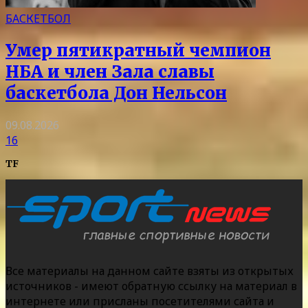
БАСКЕТБОЛ
Умер пятикратный чемпион
НБА и член Зала славы
баскетбола Дон Нельсон
09.08.2026
16
TF
Все материалы на данном сайте взяты из открытых
источников - имеют обратную ссылку на материал в
интернете или присланы посетителями сайта и