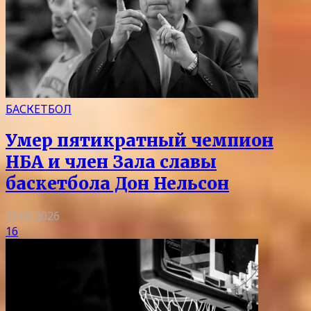
БАСКЕТБОЛ
Умер пятикратный чемпион
НБА и член Зала славы
баскетбола Дон Нельсон
09.08.2026
16